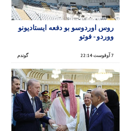
روس اوردوسو بو دفعه ایستادیونو
ووردو - فوتو
7 آوقوست 22:14
گوندم