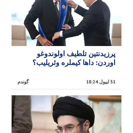
پرزیدنتین تلطیف اولوندوغو
اوردن: داها کیملره وئریلیب؟
31 اییول 18:24
گوندم