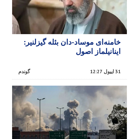
خامنه‌ای موساد-دان بئله گیزلنیر:
اینانیلماز اصول
31 اییول 12:27
گوندم