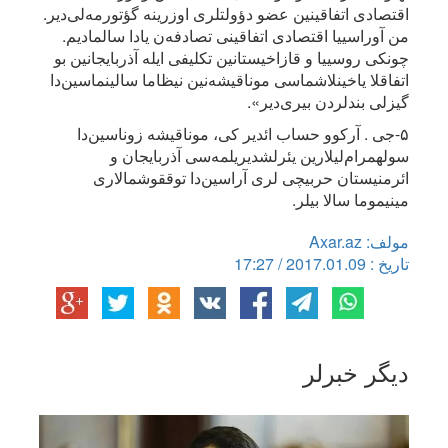
اقتصادی اتفاقینین عضو دؤولتلری اوزرینه گؤتورمه‌لی‌دیر.
من آوراسییا اقتصادی اتفاقینی تصادفه‌ن یادا سالمادیم.
چونکی روسییا و قازاخیستانین تکلیفی ایله آذربایجانین بو
اتفاقلا یاخینلاشماسی موناقیشه‌نین نیظاما سالینماسین‌دا
گیزلی بندلردن بیری‌دیر».
۵-جی . آرکوو حساب ائدیر کی، موناقیشه زوناسین‌دا
سولهمرام‌لیلارین یئرلشدیریلمه‌سی آذربایجان و
ائرمنیستان حربیچی لری آراسین‌دا توققوشمالاری
مینیموما سالا بیلر.
مولف: Axar.az
تاریخ : 2017.01.09 / 17:27
دیگر خبرلر