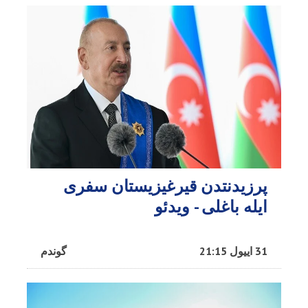
پرزیدنتدن قیرغیزیستان سفری
ایله باغلی - ویدئو
31 اییول 21:15
گوندم