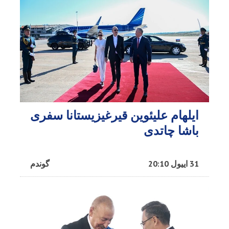
ایلهام علیئوین قیرغیزیستانا سفری
باشا چاتدی
31 اییول 20:10
گوندم