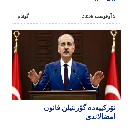
5 آوقوست 20:58
گوندم
تۆرکییه‌ده گؤزلنیلن قانون
امضالاندی