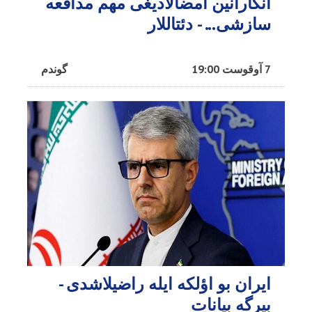
آنکارانین امضالادیغی مهم مدافعه
سازشی... - دئتاللار
7 آوقوست 19:00
گوندم
ایران بو اؤلکه ایله راضیلاشدی -
بیرگه بیانات