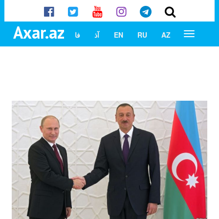
Axar.az
AZ
RU
EN
آذ
فا