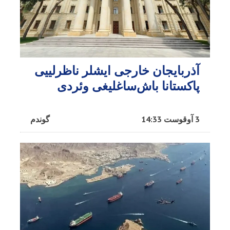
آذربایجان خارجی ایشلر ناظرلییی
پاکستانا باش‌ساغلیغی وئردی
3 آوقوست 14:33
گوندم