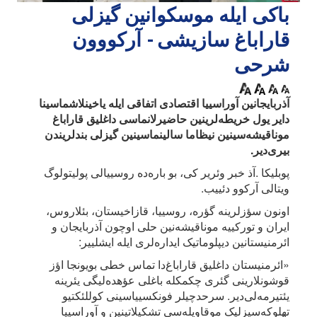
باکی ایله موسکوانین گیزلی
قاراباغ سازیشی - آرکووون
شرحی
آذربایجانین آوراسییا اقتصادی اتفاقی ایله یاخینلاشماسینا
دایر یول خریطه‌لرینین حاضیرلانماسی داغلیق قاراباغ
موناقیشه‌سینین نیظاما سالینماسینین گیزلی بندلریندن
بیری‌دیر.
پوبلیکا .آذ خبر وئریر کی، بو باره‌ده روسییالی پولیتولوگ
ویتالی آرکوو دئییب.
اونون سؤزلرینه گؤره، روسییا، قازاخیستان، بئلاروس،
ایران و تورکییه موناقیشه‌نین حلی اوچون آذربایجان و
ائرمنیستانین دیپلوماتیک ایداره‌لری ایله ایشلییر:
«ائرمنیستان داغلیق قاراباغ‌دا تماس خطی بویونجا اؤز
قوشونلارینی گئری چکمکله باغلی عؤهده‌لیگی یئرینه
یئتیرمه‌لی‌دیر. سرحدچیلر فونکسییاسینی کوللئکتیو
تهلوکه‌سیزلیک موقاویله‌سی تشکیلاتینین و آوراسییا