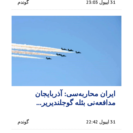
31 اییول 23:03
گوندم
ایران محاربه‌سی: آذربایجان
مدافعه‌نی بئله گوجلندیریر...
31 اییول 22:42
گوندم