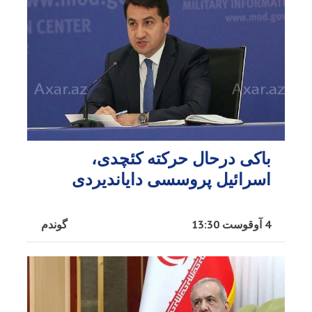
باکی درحال حرکته کئچدی،
اسرائیل پروسسی دایاندیردی
4 آوقوست 13:30
گوندم