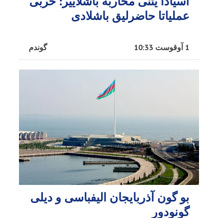
آسیادا یئنی محاربه باشلاییر: حربی
عملیاتا حاضرلیق باشلادی
1 آوقوست 10:33
گوندم
بو گون آذربایجان الیفباسی و دیلی
گونودور