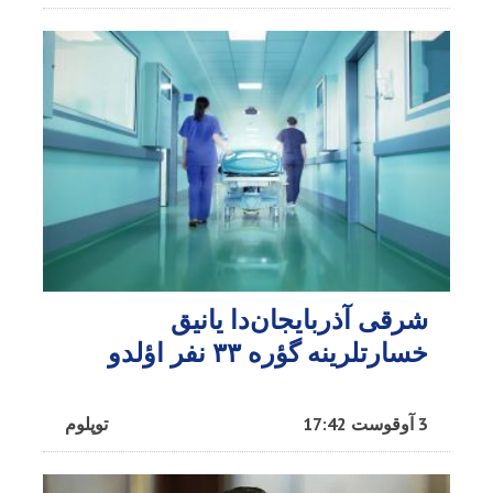
شرقی آذربایجان‌دا یانیق
خسارتلرینه گؤره ۳۳ نفر اؤلدو
3 آوقوست 17:42
توپلوم