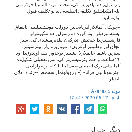
ر.رسول‌زاده بیلدیریب کی، محمد امینه آلمانییا حوکومتی
ایله امکداشلیق تکلیفی ائدیلسه ده، بو تکلیف قبول
اولونماییب:
«چونکی آلمانلار آذربایجانین دوولت موستقیللیینی تانیماق
ایسته‌میردیلر. اونا گوره ده رسول‌زاده لئگیونئرلر
قارشیسین‌دا چیخیش ائدرکه‌ن بیلدیرمیشدی کی، سیز
آنجاق اوز وطنینیز اوغرون‌دا موباریزه آپارا بیلرسینیز،
سیزین باشقا خالقلارلا ایشینیز یوخدور. بئله اولدوق‌دا اونا
۲۴ ساعت واخت وئرمیشدیلر کی، سن تعجیلی شکیل‌ده
آلمانییانی ترک ائتمه‌لی‌سه‌ن! بئله‌لیکله، رسولزادنی
«پئرسونا نون قراتا» («آرزوولونماز سخخص»-رئد.) اعلان
ائتدیلر
مولف: Axar.az
تاریخ : 2020.05.17 / 17:44
دیگر خبرلر