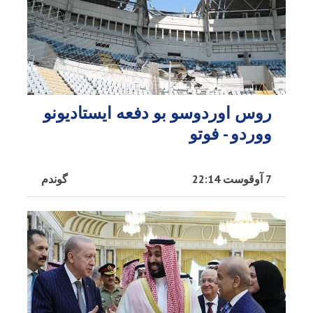
روس اوردوسو بو دفعه ایستادیونو
ووردو - فوتو
7 آوقوست 22:14
گوندم