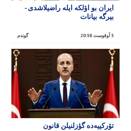
ایران بو اؤلکه ایله راضیلاشدی -
بیرگه بیانات
5 آوقوست 20:58
گوندم
تۆرکییه‌ده گؤزلنیلن قانون