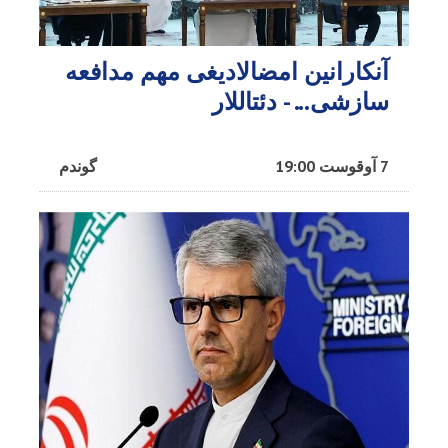
آنکارانین امضالادیغی مهم مدافعه
سازشی... - دئتاللار
7 آوقوست 19:00
گوندم