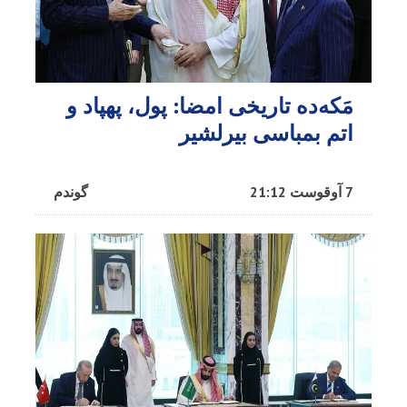
مَکه‌ده تاریخی امضا: پول، پهپاد و
اتم بمباسی بیرلشیر
7 آوقوست 21:12
گوندم