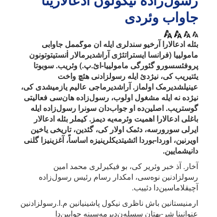
رسول‌زاده نیکولون ادعالارینا
جاواب وئردی
بئله ادعالارا آرخیو سندلری ایله ان مو̈کممل جاوابی
مامولییا (فرانسا ایستراتئژی آراشدیرمالار İنستیتوتونون
پروفئسسورو گئورگی مامولییا-ائ.پ.) وئریب. سوبوتا
یئتیریب کی، نیژدئ ایله رسولزادنی هئچ واخت
عینیلشدیرمک اولماز. آراشدیرماجی عالیم یازمیشدی کی،
نیژده نه ایله مشغول اولوب، رسول‌زاده هان‌سی فعالیتی
گوستریب. اصلین‌ده او جواب‌دان سونرا رسول‌زاده ایله
باغلی ادعالارا اهمیت وئرمه‌یه دیمز. کیملر بئله ادعالار
ایر‌لی سورورسه، دئمک اولار کی، گئدین، تاریخی یاخین
اویر‌نین، اوردا-بوردا ائشیتدیکلرینیزه اساساً، آغزینیزا گلنی
دانیشمایین.
آخار. آذ خبر وئریر کی، بو فیکیرلری محمد امین
رسولزادنین نوه‌سی، امکدار رسام رئیس رسول‌زاده
آچیقلاماسین‌دا دئییب.
ارمنیستانین باش ناظری نیکول پاشینیانین م.ا.رسولزادنین
عنوانینا شر-بهتان سسله‌ن‌دیرمه‌سینه جوابین‌دا