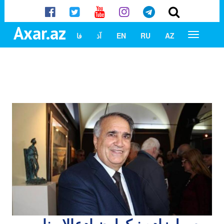
Axar.az
AZ
RU
EN
آذ
فا