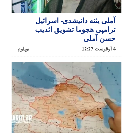
آملی یئنه دانیشدی- اسرائیل
ترامپی هجوما تشویق ائدیب
حسن آملی
4 آوقوست 12:27
توپلوم