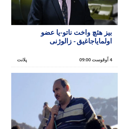
بیز هئچ واخت ناتو-یا عضو
اولمایاجاغیق - زالوژنی
4 آوقوست 09:00
پلانت