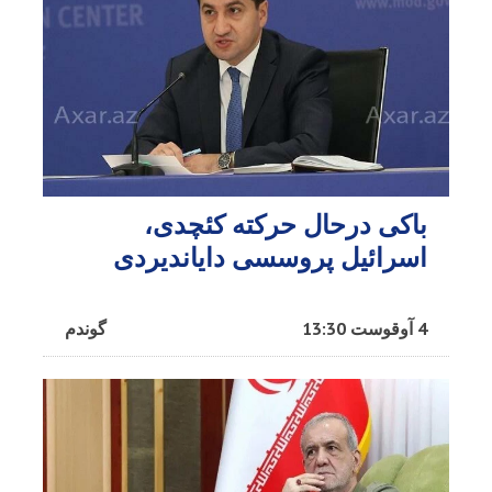
باکی درحال حرکته کئچدی،
اسرائیل پروسسی دایاندیردی
4 آوقوست 13:30
گوندم