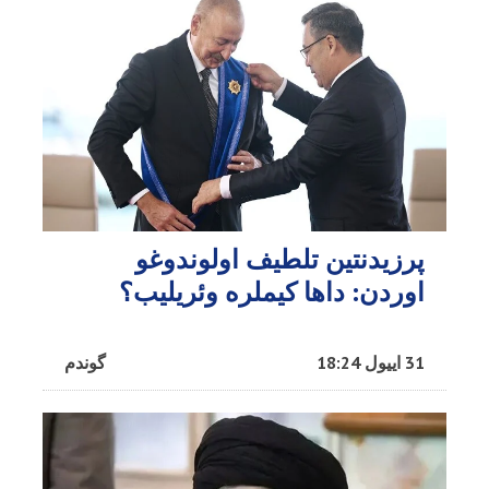
پرزیدنتین تلطیف اولوندوغو
اوردن: داها کیملره وئریلیب؟
31 اییول 18:24
گوندم