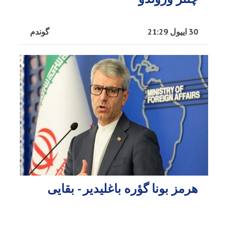
30 اییول 21:29
گوندم
هرمز بونا گؤره باغلیدیر - بقایی