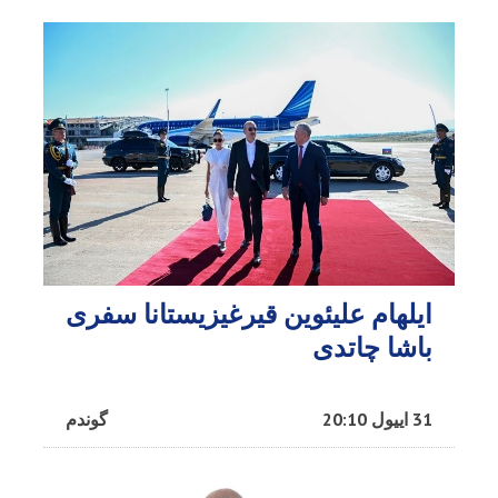
ایلهام علیئوین قیرغیزیستانا سفری
باشا چاتدی
31 اییول 20:10
گوندم