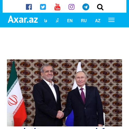
Axar.az
AZ
RU
EN
آذ
فا