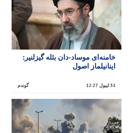
خامنه‌ای موساد-دان بئله گیزلنیر:
اینانیلماز اصول
31 اییول 12:27
گوندم