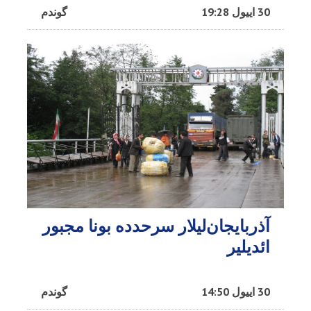
30 اییول 19:28
گوندم
آذربایجان‌لیلار سرحدده بونا مجبور
ائدیلیر
30 اییول 14:50
گوندم