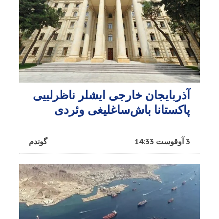
آذربایجان خارجی ایشلر ناظرلییی
پاکستانا باش‌ساغلیغی وئردی
3 آوقوست 14:33
گوندم