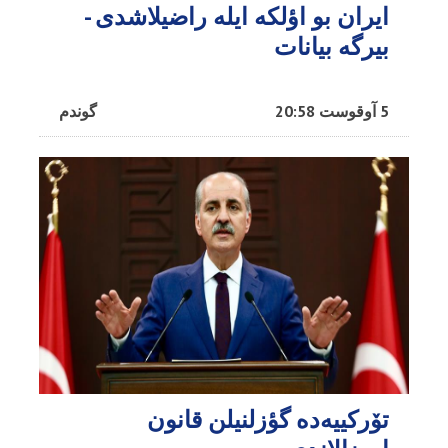
ایران بو اؤلکه ایله راضیلاشدی -
بیرگه بیانات
5 آوقوست 20:58
گوندم
تۆرکییه‌ده گؤزلنیلن قانون