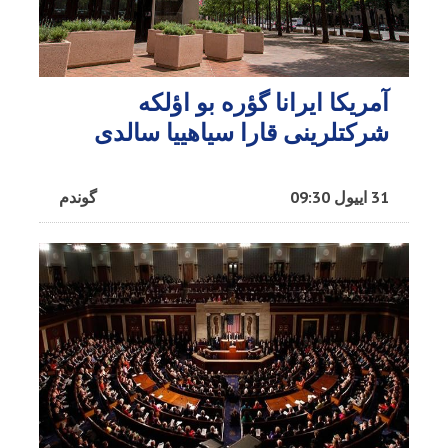
آمریکا ایرانا گؤره بو اؤلکه
شرکتلرینی قارا سیاهییا سالدی
31 اییول 09:30
گوندم