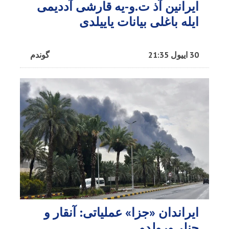
ایرانین آذ ت.و-یه قارشی آددیمی
ایله باغلی بیانات یاییلدی
30 اییول 21:35
گوندم
ایراندان «جزا» عملیاتی: آنقار و
چنلر ورولدو