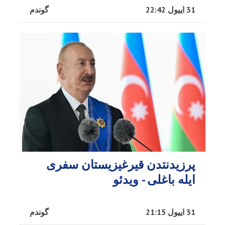
31 اییول 22:42
گوندم
پرزیدنتدن قیرغیزیستان سفری
ایله باغلی - ویدئو
31 اییول 21:15
گوندم