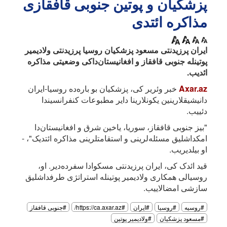
پزشکیان و پوتین جنوبی قافقازی
مذاکره ائتدی
ایران پرزیدنتی مسعود پزشکیان روسیا پرزیدنتی ولادیمیر
پوتینله جنوبی قافقاز و افغانیستان‌داکی وضعیتی مذاکره
ائدیب.
Axar.az
خبر وئریر کی، پزشکیان بو باره‌ده روسیا-ایران
دانیشیقلارینین یکونلارینا دایر مطبوعات کنفرانسیندا
دئییب.
"بیز جنوبی قافقاز، سوریا، یاخین شرق و افغانیستان‌دا
امکداشلیق مسئله‌لرینی و استقامتلرینی مذاکره ائتدیک"، -
او بیلدیریب.
قید ائدک کی، ایران پرزیدنتی مسکوادا سفرده‌دیر. او،
روسیالی همکاری ولادیمیر پوتینله استراتژی طرفداشلیق
سازشی امضالاییب.
#روسیه
#روسیا
#ایران
#https://ca.axar.az/
#جنوبی قافقاز
#مسعود پزشکیان
#ولادیمیر پوتین