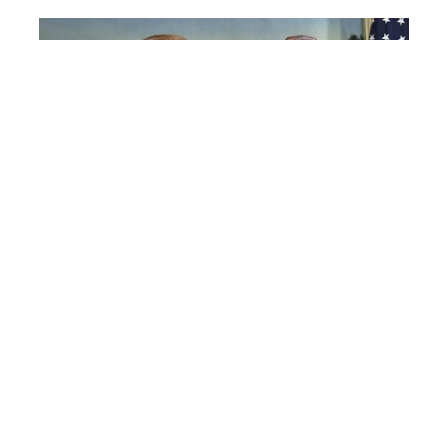
ترامپلا نتانیاهو ایرانلا باغلی ۳
سنارینی مذاکره ائتدی
30 اییول 09:30
گوندم