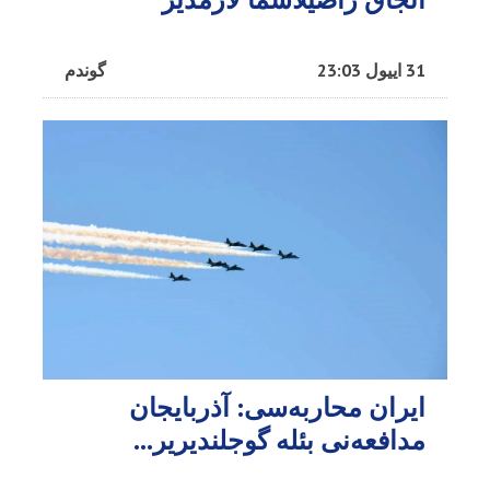
31 اییول 23:03
گوندم
ایران محاربه‌سی: آذربایجان
مدافعه‌نی بئله گوجلندیریر...