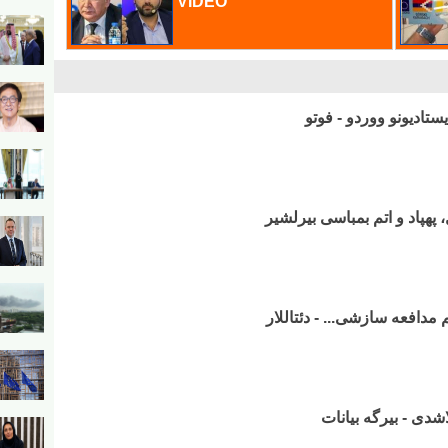
تادیونو ووردو - فوتو
، پهپاد و اتم بمباسی بیرلشیر
 مدافعه سازشی... - دئتاللار
اشدی - بیرگه بیانات