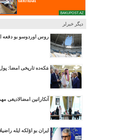
دیگر خبرلر
روس اوردوسو بو دفعه ایس
مَکه‌ده تاریخی امضا: پول
آنکارانین امضالادیغی مهم
ایران بو اؤلکه ایله راضیل