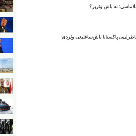
لاماسی: نه باش وئریر؟
اظرلییی پاکستانا باش‌ساغلیغی وئردی