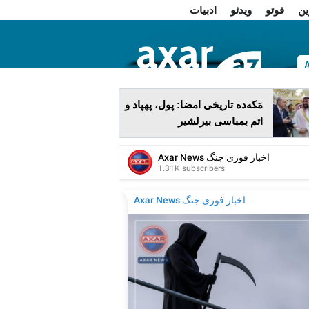
ین
فوتو
ویدئو
ادبیات
ا
مَکه‌ده تاریخی امضا: پول، پهپاد و
اتم بمباسی بیرلشیر