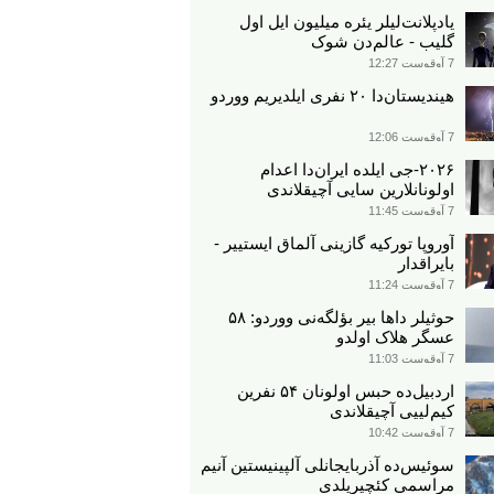
یادپلانت‌لیلر یئره میلیون ایل اول
گلیب - عالم‌دن شوک
7 آوقوست 12:27
هیندیستان‌دا ۲۰ نفری ایلدیریم ووردو
7 آوقوست 12:06
۲۰۲۶-جی ایلده ایران‌دا اعدام
اولونانلارین سایی آچیقلاندی
7 آوقوست 11:45
آوروپا تورکیه گازینی آلماق ایستییر -
بایراقدار
7 آوقوست 11:24
حوثیلر داها بیر بؤلگه‌نی ووردو: ۵۸
عسگر هلاک اولدو
7 آوقوست 11:03
اردبیل‌ده حبس اولونان ۵۴ نفرین
کیم‌لییی آچیقلاندی
7 آوقوست 10:42
سوئیس‌ده آذربایجانلی آلپینیستین آنیم
مراسمی کئچیریلدی