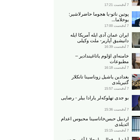
7 آوقوست 17:21
پوتین ناتو-یا هجوما حاضرلاشیر:
یوخلاما...
7 آوقوست 17:00
ایران عمان آدی ایله آمریکا ایله
دانیشیق آپاریر- ملت وکیلی
7 آوقوست 16:39
خامنه‌ای اؤلوم یاتاغیندادیر –
مطبوعات
7 آوقوست 16:18
بغدادین یاشیل زوناسینا تانکلار
گتیریلدی
7 آوقوست 15:57
بو جدی تهلوکه‌لر یارادا بیلر - رضایی
7 آوقوست 15:36
اردبیل حبس‌خاناسینا محبوس اعدام
ائدیلدی
7 آوقوست 15:15
آنا دیلی فعالی بلوچلارا آغیر حبس