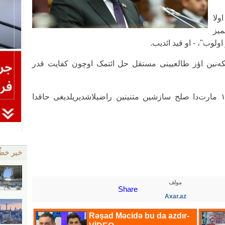
ولا
میز
ولوب"، - او قید ائدیب.
لکه‌نین اؤز طالعیینی مستقل حل ائتمک اوچون کفایت قدر
خاطیرلاداق کی، آذربایجان و ارمنستان ۱۳ مارت‌دا صلح سازشین متنینین راضیلاشدیریلدیغی حاقدا
خبر خط
مولف
Share
Axar.az