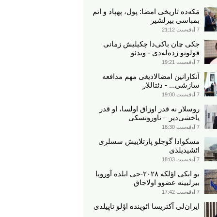
مَکه‌ده تاریخی امضا: پول، پهپاد و اتم
بمباسی بیرلشیر
7 آوقوست 21:12
جکی چان باکی‌دا چکیلیش زمانی
قولونو زده‌له‌دی - ویدئو
7 آوقوست 19:21
آنکارانین امضالادیغی مهم مدافعه
سازشی... - دئتاللار
7 آوقوست 19:00
روسلار نه قدر اوزاق اولسا، او قدر
یاخشی‌دیر – ناوروتسکی
7 آوقوست 18:30
مسکوادا گوجلو پارتلاییش سسلری
ائشیدیلدی
7 آوقوست 18:03
بو ایکی اؤلکه ۲۰۲۸-جی ایلده آوروپا
بیرلیینه عضوو اولاجاق
7 آوقوست 17:42
ایران‌لی آکتریسا ائوینده اؤلو تاپیلدی