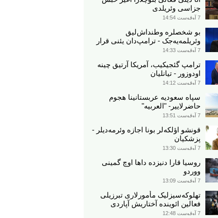
جزاسی وئریلدی
7 آوقوست 14:54
بو شخصلره وطنداش‌لیق
وئریلمه‌یه‌جک - ترامپ‌دان یئنی قرار
7 آوقوست 14:33
ترامپ گئجیکیب، آمریکا آرتیق چینه
اودوزور - تیانلیان
7 آوقوست 14:12
سپاه سعودیه عربستانینا هجوم
حاضرلاییر- "العربیه"
7 آوقوست 13:51
قونشو اؤلکه‌لر بونا اجازه وئرمه‌دیلر -
پزشکیان
7 آوقوست 13:30
روسیا قارا دنیزده داها اوچ گمینی
ووردو
7 آوقوست 13:09
تهلوکه‌سیزلیک مأمورلاری تبرزیلی
فعالین ائوینده آختاریش آپاردی
7 آوقوست 12:48