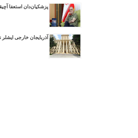
پزشکیان‌دان استعفا آچیق
آذربایجان خارجی ایشلر ن