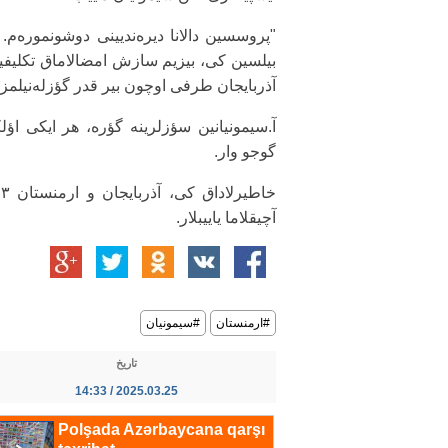
"پروسسین دالانا دیره‌ندیینی دوشونموره‌م. ا
بیلسین کی، بیزیم سازش امضالاماق تکلیفی
آذربایجان طرفی اوچون بیر قدر گؤزله‌نیلمز ا
آ.سیمونیانین سؤزلرینه گؤره، هر ایکی اؤ
گوجو وار.
آچیقلاما یاییبلار.
#ارمنستان
#سیمونیان
تاریخ
2025.03.25 / 14:33