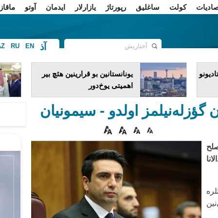
صادیات
کولت
ساغلیق
رپورتاژ
یازارلار
ایدمان
آوتو
ماقاز
آذ
AZ
RU
EN
ف
دیونو
یونانستانین بو قرارینین هئچ بیر
اهمیتی یوخ‌دور
 گؤزله‌نیلمز اولدو - سیمونیان
لح
نا
لره
ین