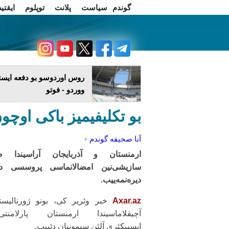
گوندم
سیاست
پلانت
توپلوم
ایقتی
اخبار فارسی
چاغداش تریبونو
روس اوردوسو بو دفعه ایستا
ووردو - فوتو
بو تکلیفیمیز باکی اوچون
آنا صحیفه
گوندم
ارمنستان و آذربایجان آراسیندا ص
سازیشی‌نین امضالانماسی پروسسی دالا
دیره‌نمه‌ییب.
Axar.az
خبر وئریر کی، بونو ژورنالیست
آچیقلاماسیندا ارمنستان پارلامنتی‌ن
ایسپیکئری آلئن سیمونیان دئییب.