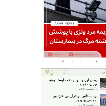
ّی
روس اوردوسو بو دفعه ایستادیونو
ووردو - فوتو
7 آوقوست 22:14
یونانستانین بو قرارینین هئچ بیر
اهمیتی یوخ‌دور
7 آوقوست 21:45