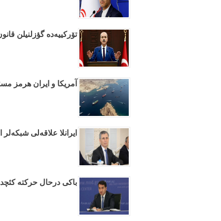
تۆرکییه‌ده گؤزلنیلن قانو
آمریکا و ایران هرمز مسئل
ایرانلا علاقه‌لی شبکه‌لر 
باکی درحال حرکته کئچدی