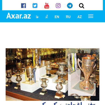
Axar.az
AZ
RU
EN
آذ
فا
«فنرباغچا»نین کوبوکو