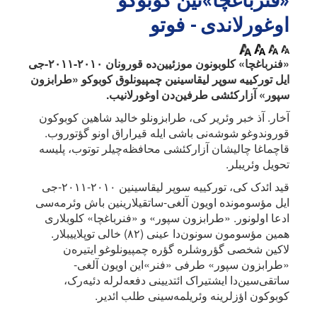
اوغورلاندی - فوتو
«فنرباغچا» کلوبونون موزئیین‌ده قورونان ۲۰۱۰-۲۰۱۱-جی
ایل تورکییه سوپر لیقاسینین چمپیونلوق کوبوکو «طرابزون
سپور» آزارکئشی طرفین‌دن اوغورلانیب.
آخار. آذ خبر وئریر کی، طرابزونلو خالید شاهین کوبوکون
قوروندوغو شوشه‌نی باشی ایله قیراراق اونو گؤتوروب.
قاچماغا چالیشان آزارکئشی محافظه‌چیلر توتوب، پلیسه
تحویل وئریبلر.
قید ائدک کی، تورکییه سوپر لیقاسینین ۲۰۱۰-۲۰۱۱-جی
ایل مؤسومونده اویون آلغی-ساتقیلارینین باش وئرمه‌سی
ادعا اولونور. «طرابزون سپور» و «فنرباغچا» کلوبلاری
همین مؤسومون سونون‌دا عینی (۸۲) خالی توپلاییبلار.
لاکین شخصی گؤروشلره گؤره چمپیونلوغو ایتیره‌ن
«طرابزون سپور» طرفی «فنر»این اویون آلغی-
ساتقی‌سین‌دا ایشتیراک ائتدیینی دفعه‌لرله دئیه‌رک،
کوبوکون اؤزلرینه وئریلمه‌سینی طلب ائدیر.