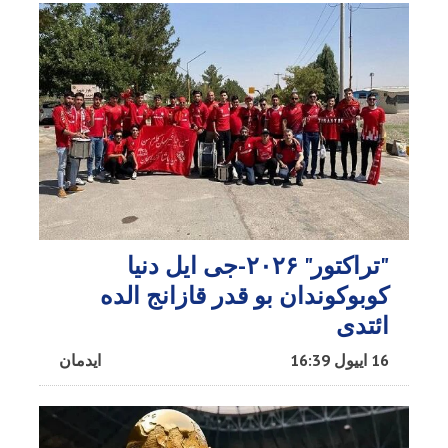
"تراکتور" ۲۰۲۶-جی ایل دنیا
کوبوکوندان بو قدر قازانج الده
ائتدی
16 اییول 16:39
ایدمان