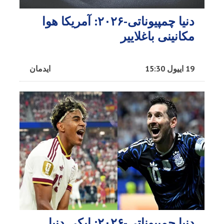
دنیا چمپیوناتی-۲۰۲۶: آمریکا هوا
مکانینی باغلاییر
19 اییول 15:30
ایدمان
دنیا چمپیوناتی-۲۰۲۶: ایکی دنیا