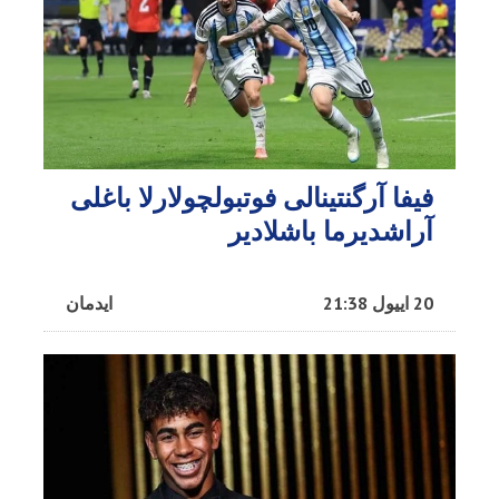
فیفا آرگنتینالی فوتبولچولارلا باغلی
آراشدیرما باشلادیر
20 اییول 21:38
ایدمان