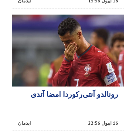
18 اییول 13:36
ایدمان
رونالدو آنتی‌رکوردا امضا آتدی
16 اییول 22:56
ایدمان