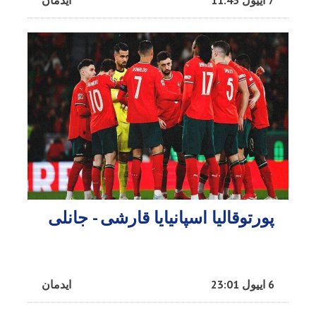
7 اییول 11:45
ایدمان
پورتوقالیا اسپانیایا قارشی - جانلی
6 اییول 23:01
ایدمان