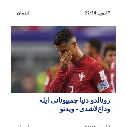
7 اییول 22:54
ایدمان
رونالدو دنیا چمپیوناتی ایله
وداع‌لاشدی - ویدئو