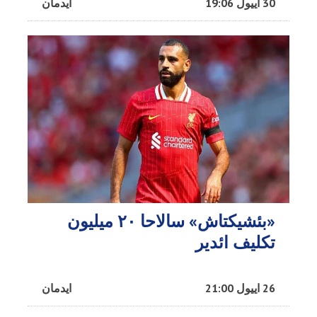
30 اییول 19:06
ایدمان
«بئشیکتاش» سالاحا ۲۰ میلیون
تکلیف ائدیر
26 اییول 21:00
ایدمان