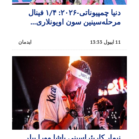
دنیا چمپیوناتی-۲۰۲۶: ۱/۴ فینال
مرحله‌سینین سون اویونلاری...
11 اییول 13:33
ایدمان
نیمار کاریئراسینی باشا وورا بیلر