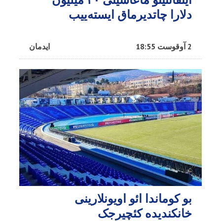
دلارا چاتدیرماق ایسته‌ییب
2 آوقوست 18:55
ایدمان
بو کوماندا ائو اویونلارینی
خانکندیده کئچیرجک