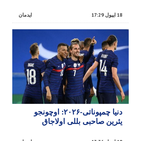
18 اییول 17:29
ایدمان
دنیا چمپوناتی-۲۰۲۶: اوچونجو
یئرین صاحبی بللی اولاجاق