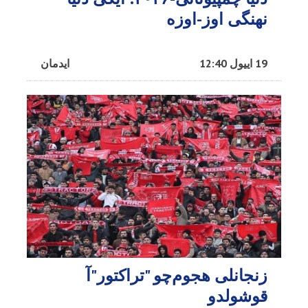
نهنگی اوز-اوزه
19 اییول 12:40
ایدمان
زنجانلی هجوم‌چو "تراکتور"آ
قوشولدو