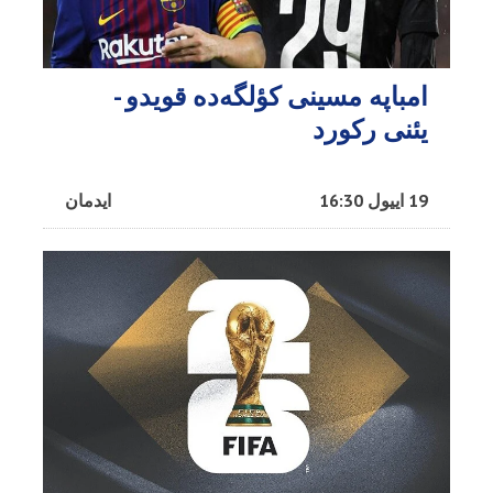
امباپه مسینی کؤلگه‌ده قویدو -
یئنی رکورد
19 اییول 16:30
ایدمان