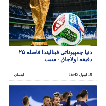
دنیا چمپیوناتی فینالیندا فاصله ۲۵
دقیقه اولاجاق - سبب
15 اییول 16:42
ایدمان