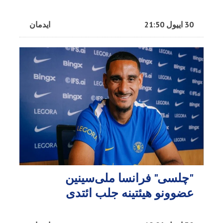
30 اییول 21:50
ایدمان
"چلسی" فرانسا ملی‌سینین
عضوونو هیئتینه جلب ائتدی