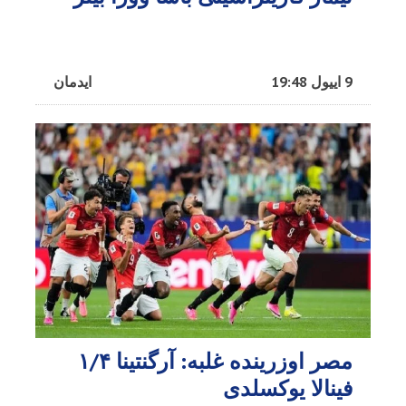
9 اییول 19:48
ایدمان
مصر اوزرینده غلبه: آرگنتینا ۱/۴
فینالا یوکسلدی