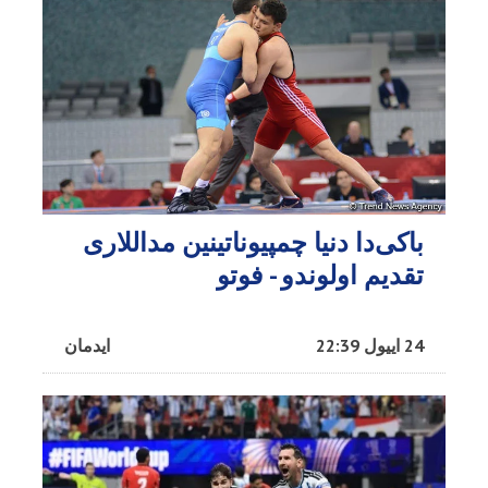
باکی‌دا دنیا چمپیوناتینین مداللاری
تقدیم اولوندو - فوتو
24 اییول 22:39
ایدمان