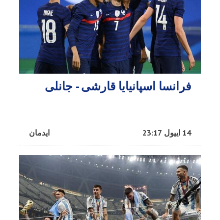
فرانسا اسپانیایا قارشی - جانلی
14 اییول 23:17
ایدمان