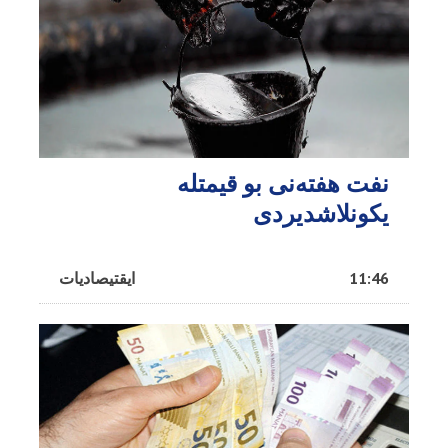
نفت هفته‌نی بو قیمتله
یکونلاشدیردی
11:46
ایقتیصادیات