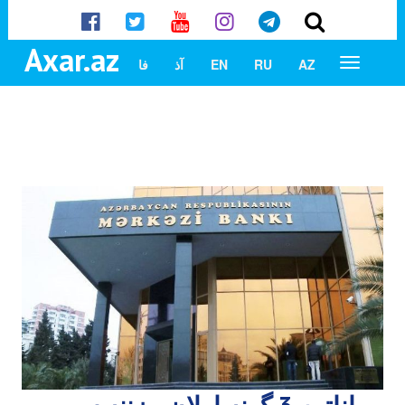
Axar.az
AZ
RU
EN
آذ
فا