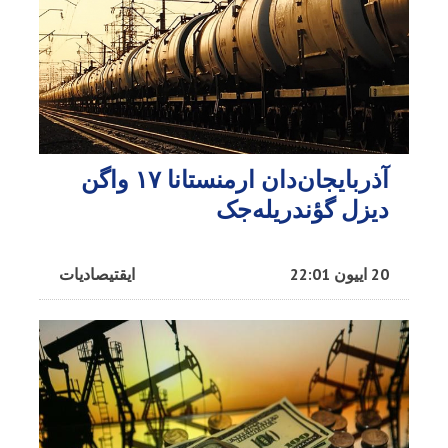
آذربایجان‌دان ارمنستانا ۱۷ واگن
دیزل گؤندریله‌جک
20 اییون 22:01
ایقتیصادیات