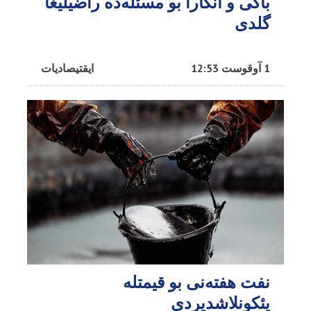
باکی و آنکارا بو مسئله‌ده راضیلیغا
گلدی
1 آوقوست 12:53
ایقتیصادیات
نفت هفته‌نی بو قیمتله
یئکونلاشدیردی