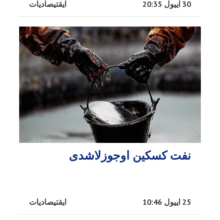
30 اییول 20:35
ایقتیصادیات
نفت کسکین اوجوزلاشدی
25 اییول 10:46
ایقتیصادیات