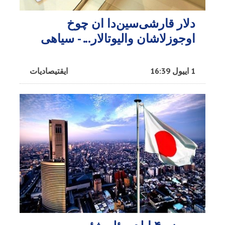
دلار قارشی‌سین‌دا ان چوخ
اوجوزلاشان والیوتالار... - سیاهی
1 اییول 16:39
ایقتیصادیات