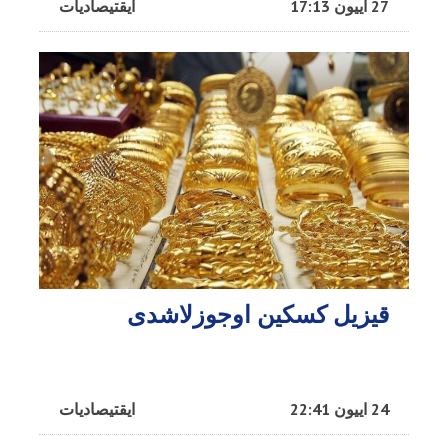
27 اییون 17:13
ایقتیصادیات
قیزیل کسکین اوجوزلاشدی
24 اییون 22:41
ایقتیصادیات