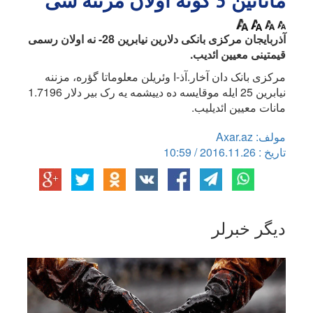
ماناتین 3 گونه اولان مزننه سی
آذربایجان مرکزی بانکی دلارین نیابرین 28- نه اولان رسمی
قیمتینی معیین ائدیب.
مرکزی بانک دان آخار.آذ-ا وئریلن معلوماتا گؤره، مزننه
نیابرین 25 ایله موقایسه ده دییشمه یه رک بیر دلار 1.7196
مانات معیین ائدیلیب.
مولف: Axar.az
تاریخ : 2016.11.26 / 10:59
دیگر خبرلر