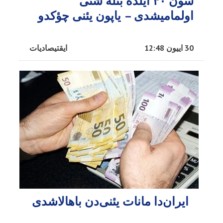
سون ۴۰ ایلده بئله شئی
اولمامیشدی – یاپون یئنی چؤکدو
30 اییون 12:48
ایقتیصادیات
ایران‌دا مانات یئنی‌دن باهالاشدی