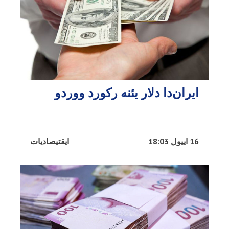
ایران‌دا دلار یئنه رکورد ووردو
16 اییول 18:03
ایقتیصادیات