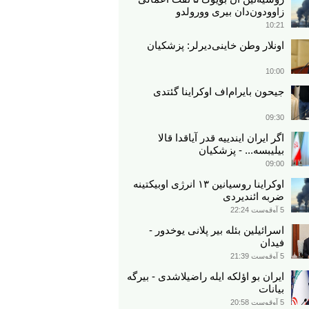
زاوودون‌دان بیری وورولدو
10:21
اونلار وطن خاینی‌دیرلر: پزشکیان
10:00
جیحون بایرام‌اف اوکراینا گئتدی
09:30
اگر ایران ایندییه قدر آیاقدا قالا
بیلیبسه... - پزشکیان
09:00
اوکراینا روسیانین ۱۳ انرژی اوبیکتینه
ضربه ائندیردی
5 آوقوست 22:24
اسرائیلین بئله بیر پلانی یوخدور -
فیدان
5 آوقوست 21:39
ایران بو اؤلکه ایله راضیلاشدی - بیرگه
بیانات
5 آوقوست 20:58