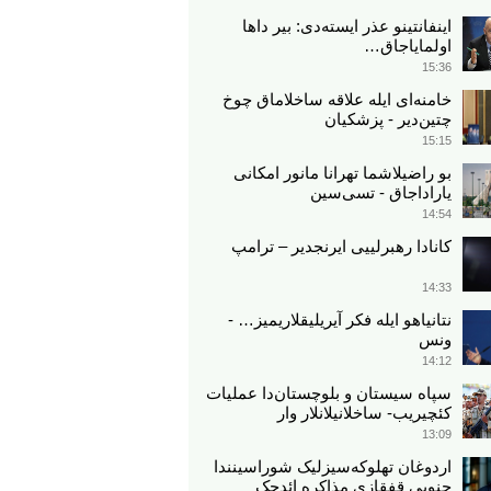
اینفانتینو عذر ایسته‌دی: بیر داها
اولمایاجاق…
15:36
خامنه‌ای ایله علاقه ساخلاماق چوخ
چتین‌دیر - پزشکیان
15:15
بو راضیلاشما تهرانا مانور امکانی
یاراداجاق - تسی‌سین
14:54
کانادا رهبرلییی ایرنجدیر – ترامپ
14:33
نتانیاهو ایله فکر آیریلیقلاریمیز… -
ونس
14:12
سپاه سیستان و بلوچستان‌دا عملیات
کئچیریب- ساخلانیلانلار وار
13:09
اردوغان تهلوکه‌سیزلیک شوراسینندا
جنوبی قفقازی مذاکره ائد‌جک