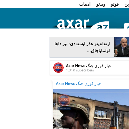
ین
فوتو
ویدئو
ادبیات
ا
اینفانتینو عذر ایسته‌دی: بیر داها
اولمایاجاق…