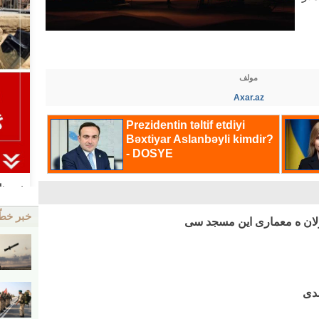
مولف
Axar.az
خبر خط
 اولان ه معماری این مسجد سی
دی