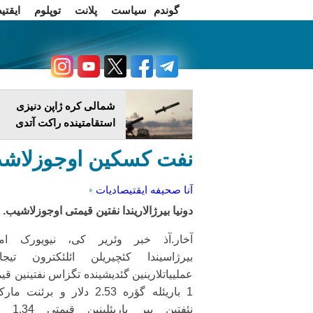
گوندم
سیاست
پلانت
توپلوم
ایقتی
اخبار فارسی
چاغداش تریبونو
شمالی کره ژاپن دنیزی
استقامتینده راکت آتدی
نفت کسکین اوجوزلاش
آنا صحیفه
ایقتیصادیات
دونیا بیرژالاریندا نفتین قیمتی اوجوزلاشیب.
آخار.آذ خبر وئریر کی، نیویورک امت
بیرژاسیندا کئچیریلن ائلئکترون تیجا
عملییاتلارینین گئدیشینده تگزاس نفتینین قی
1 باریئله گؤره 2.53 دلار و برئنت ما
نئفتین بیر باریئ