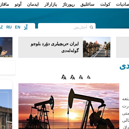
صادیات
کولت
ساغلیق
رپورتاژ
یازارلار
ایدمان
آوتو
ماقاز
آذ
AZ
RU
EN
ف
ایران حربچیلری دؤرد بلوجو
گوله‌له‌دی
دی
عه
رت
متی
رکالی
لینین قیمتی 1.34 دلار