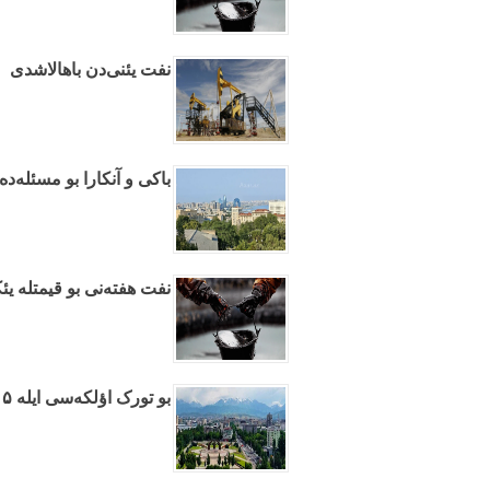
نفت یئنی‌دن باهالاشدی
باکی و آنکارا بو مسئله‌ده
نفت هفته‌نی بو قیمتله ی
بو تورک اؤلکه‌سی ایله ۵ ایلده تجارت ۱۳ دفعه آرتیب