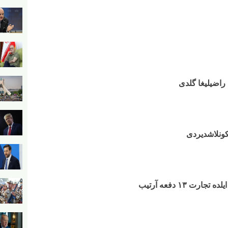
 راضیلیغا گلدی
ئکونلاشدیردی