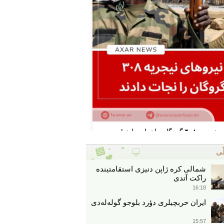
ّی
شمالی کره ژاپن دنیزی استقامتینده
راکت آتدی
16:18
ایران حربچیلری دؤرد بلوجو گوله‌له‌دی
15:57