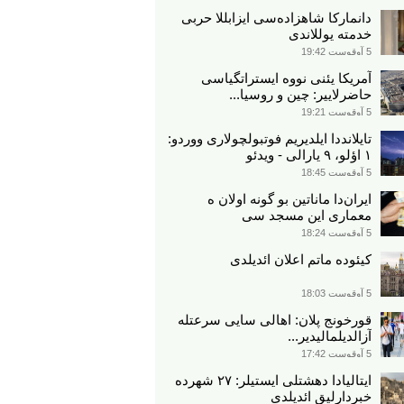
دانمارکا شاهزاده‌سی ایزابللا حربی
خدمته یوللاندی
5 آوقوست 19:42
آمریکا یئنی نووه ایستراتگیاسی
حاضرلاییر: چین و روسیا...
5 آوقوست 19:21
تایلانددا ایلدیریم فوتبولچولاری ووردو:
۱ اؤلو، ۹ یارالی - ویدئو
5 آوقوست 18:45
ایران‌دا ماناتین بو گونه اولان ه
معماری این مسجد سی
5 آوقوست 18:24
کیئوده ماتم اعلان ائدیلدی
5 آوقوست 18:03
قورخونج پلان: اهالی سایی سرعتله
آزالدیلمالیدیر...
5 آوقوست 17:42
ایتالیادا دهشتلی ایستیلر: ۲۷ شهرده
خبردارلیق ائدیلدی