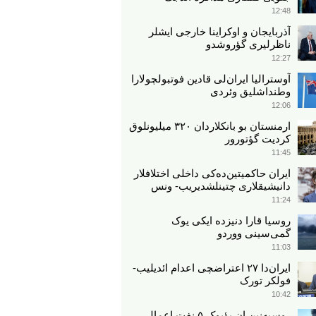
12:48
آذربایجان و اوکراینا خارجی ایشلر
ناظرلیری گؤروشدو
12:27
آوسترالیا ایران‌لی قادین فوتبولچولارا
وطنداشلیق وئردی
12:06
ارمنستان بو بانکلاردان ۳۲۰ میلیونلوق
کردیت گؤتورور
11:45
ایران حاکمیتین‌ده‌کی داخلی اختلافلار
دانیشیقلاری چتینلشدیریب- ونس
11:24
روسیا قارا دنیزده ایکی یوک
گمی‌سینی ووردو
11:03
ایران‌دا ۲۷ اعتراضچی اعدام ائدیلیب-
فولکر تورک
10:42
روسیه‌نین ان بؤیوک ۵ نفت اعمالی