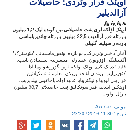
اوپئک قرار وئردی: حاصیلات
آزالدیلیر
اوپئک اؤلکه لری نِفت حاصیلاتی نین گونده لیک 1,2 میلیون
باررئله قدر آزالدیب 32,5 میلیون باررئله چاتدیریلماسی
بارَده راضیلیغا گلیبلر.
آخار.آذ خبر وئریر کی, بو بارَده اونفورماسییانی "بلوُمبئرگ"
آگئنتیلیگی اؤزونون اعتیبارلی منبعلرینه ایستینادن یاییب.
قئید ائده ک کی, اؤپئک اؤلکه لرین گؤروشو وییانادا
کئچیریلیب. بوندان اؤنجه یاییلان معلوماتا تشکیلاتین
قرارینی لیوییا و نیگئرییایا عائید اولمایاجاغینی بیلدیریب.
اوُپئکین ایندییه قدر سوتکالیق نِفت حاصیلاتی 33,7 میلیون
بارئل اولوب.
مولف: Axar.az
تاریخ : 2016.11.30 / 23:30