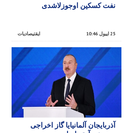
نفت کسکین اوجوزلاشدی
25 اییول 10:46
ایقتیصادیات
آذربایجان آلمانیایا گاز اخراجی