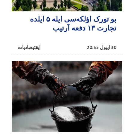
بو تورک اؤلکه‌سی ایله ۵ ایلده
تجارت ۱۳ دفعه آرتیب
30 اییول 20:35
ایقتیصادیات