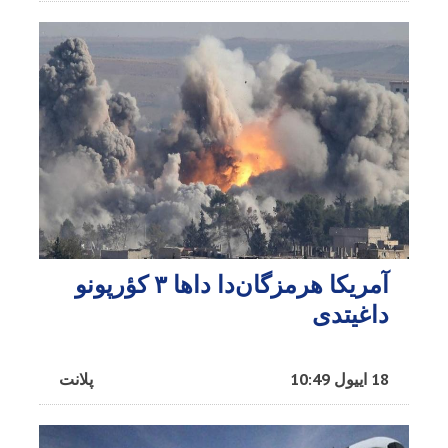
آمریکا هرمزگان‌دا داها ۳ کؤرپونو
داغیتدی
18 اییول 10:49
پلانت