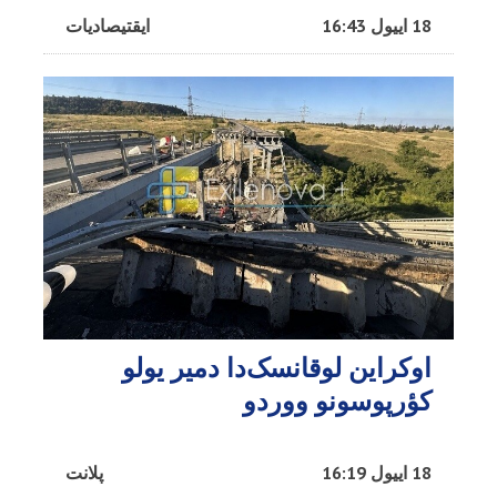
18 اییول 16:43
ایقتیصادیات
اوکراین لوقانسک‌دا دمیر یولو
کؤرپوسونو ووردو
18 اییول 16:19
پلانت