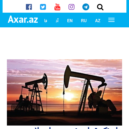
Axar.az
AZ
RU
EN
آذ
فا