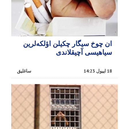
ان چوخ سیگار چکیلن اؤلکه‌لرین
سیاهیسی آچیقلاندی
18 اییول 14:23
ساغلیق