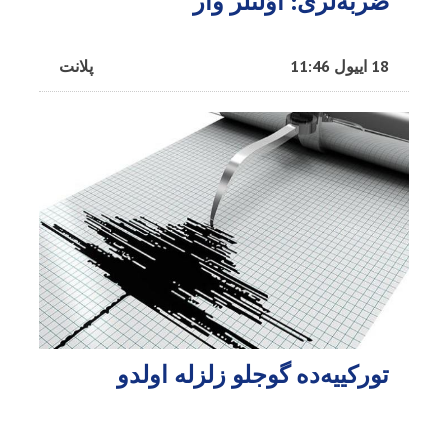
ضربه‌لری: اؤلنلر وار
18 اییول 11:46
پلانت
تورکییه‌ده گوجلو زلزله اولدو