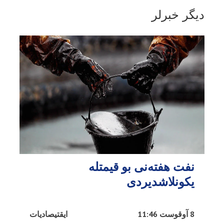
دیگر خبرلر
نفت هفته‌نی بو قیمتله
یکونلاشدیردی
8 آوقوست 11:46
ایقتیصادیات