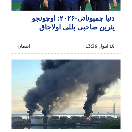
دنیا چمپوناتی-۲۰۲۶: اوچونجو
یئرین صاحبی بللی اولاجاق
18 اییول 13:36
ایدمان