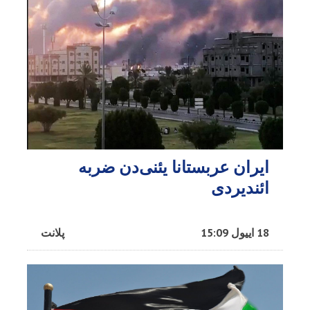
ایران عربستانا یئنی‌دن ضربه
ائندیردی
18 اییول 15:09
پلانت