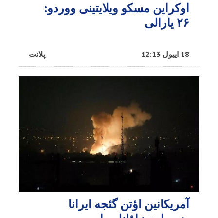
اوکراین مسکو ویلایتینی ووردو:
۲۶ یارالی
18 اییول 12:13
پلانت
آمریکانین اؤتن گئجه ایرانا