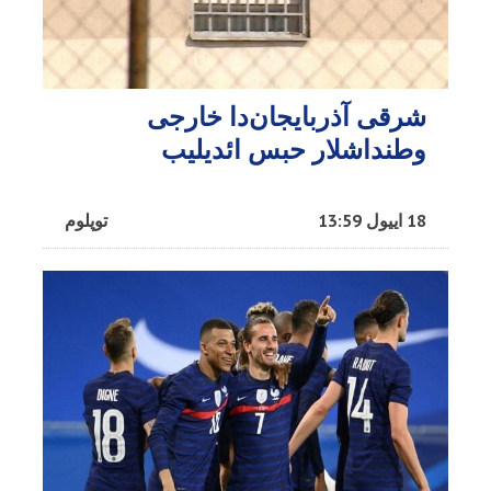
شرقی آذربایجان‌دا خارجی
وطنداشلار حبس ائدیلیب
18 اییول 13:59
توپلوم