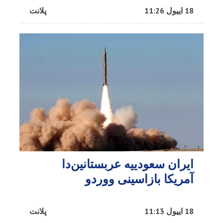
18 اییول 11:26
پلانت
ایران سعودییه عربستانین‌دا
آمریکا بازاسینی ووردو
18 اییول 11:13
پلانت