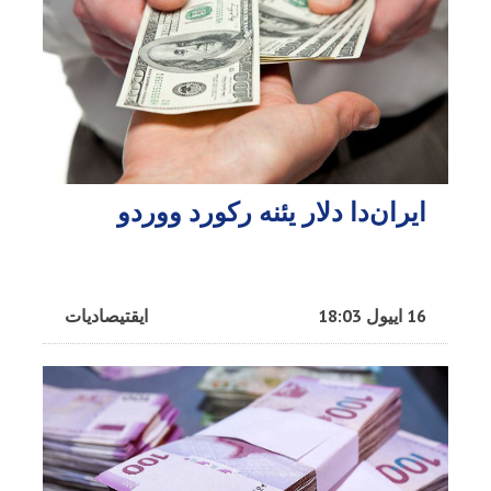
ایران‌دا دلار یئنه رکورد ووردو
16 اییول 18:03
ایقتیصادیات