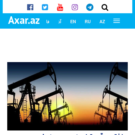
Axar.az
AZ
RU
EN
آذ
فا