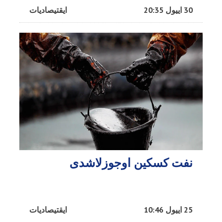
30 اییول 20:35
ایقتیصادیات
نفت کسکین اوجوزلاشدی
25 اییول 10:46
ایقتیصادیات