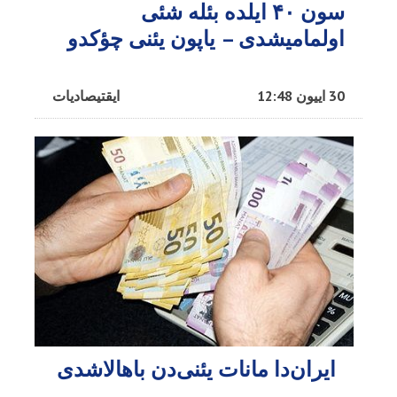
سون ۴۰ ایلده بئله شئی
اولمامیشدی – یاپون یئنی چؤکدو
30 اییون 12:48
ایقتیصادیات
ایران‌دا مانات یئنی‌دن باهالاشدی