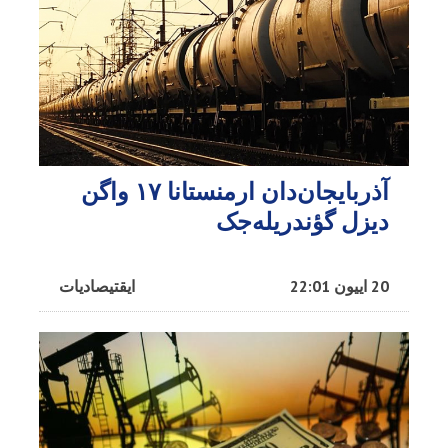
آذربایجان‌دان ارمنستانا ۱۷ واگن
دیزل گؤندریله‌جک
20 اییون 22:01
ایقتیصادیات