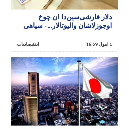
دلار قارشی‌سین‌دا ان چوخ
اوجوزلاشان والیوتالار... - سیاهی
1 اییول 16:39
ایقتیصادیات