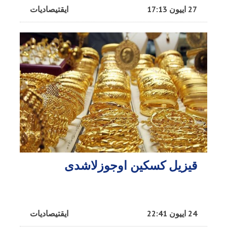
27 اییون 17:13
ایقتیصادیات
قیزیل کسکین اوجوزلاشدی
24 اییون 22:41
ایقتیصادیات