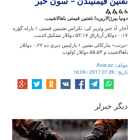
نفتین قیمتیندن – سون خبر
دونیا بیرژالارین‌دا نئفتین قیمتی باهالاشیب.
آخار. آذ خبر وئریر کی، تکزاس نفتینین قیمتی ۱ بارله گؤره
۰،۱۷ دوللار آرتاراق ۵۳،۱۷ دوللار تشکیل ائدیب.
«برنت» مارکالی نفتین ۱ بارلینین دیری ده ۰،۲۲ دوللار
باهالاشیب و ۵۵،۵۳ دوللار اولوب.
مولف: Axar.az
تاریخ : 2017.01.26 / 16:09
دیگر خبرلر