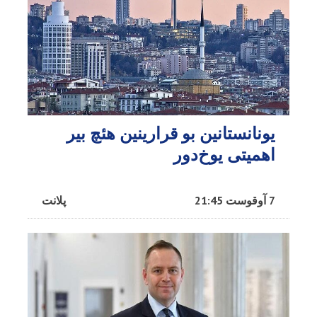
یونانستانین بو قرارینین هئچ بیر
اهمیتی یوخ‌دور
7 آوقوست 21:45
پلانت