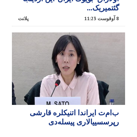
گئتمیریک...
8 آوقوست 11:23
پلانت
ب‌ام‌ت ایراندا اتنیکلره قارشی
رپرسسییالاری پیسله‌دی