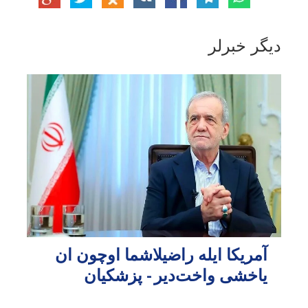
دیگر خبرلر
آمریکا ایله راضیلاشما اوچون ان
یاخشی واخت‌دیر - پزشکیان