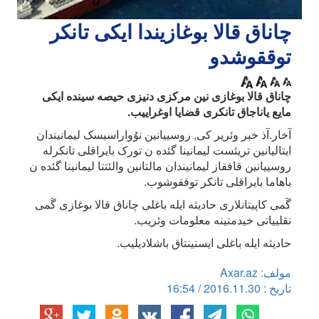
چاناق قالا بوغازیندا ایکی تانکر
توققوشدو
چاناق قالا بوغازی نین مرکزی دنیزی حیصه سینده ایکی
مایع یاناجاق تانکری قضایا اوغراییب.
آخار.آذ خبر وئریر کی, روسییانین نوُواراسیسک لیمانیندان
ایتالیانین تریئست لیمانینا گئده ن تورک بایراقلی تانکرله
روسییانین قافقاز لیمانیندان مالتانین والئتتا لیمانینا گئده ن
باهاما بایراقلی تانکر توققوشوب.
گَمی کاپیتانلاری حادیثه ایله باغلی چاناق قالا بوغازی گَمی
نقلییاتی خیدمتینه معلومات وئریب.
حادیثه ایله باغلی ایستینتاق باشلادیلیب.
مولف: Axar.az
تاریخ : 2016.11.30 / 16:54