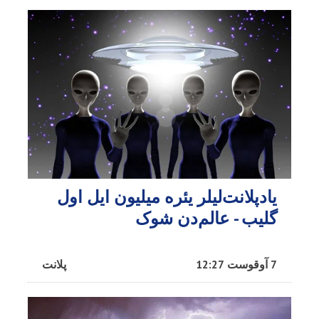
یادپلانت‌لیلر یئره میلیون ایل اول
گلیب - عالم‌دن شوک
7 آوقوست 12:27
پلانت