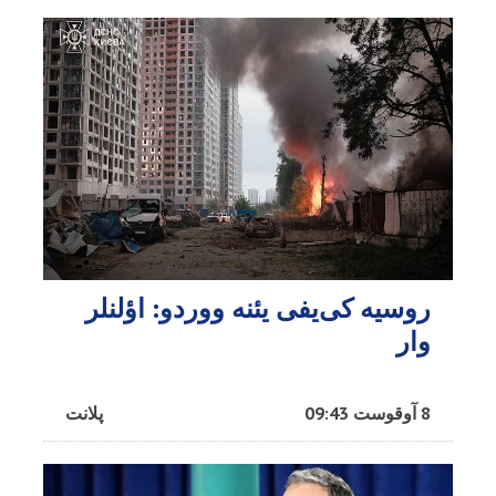
روسیه کی‌یفی یئنه ووردو: اؤلنلر
وار
8 آوقوست 09:43
پلانت