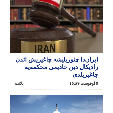
ایران‌دا چئوریلیشه چاغیریش ائد‌ن
رادیکال دین خادیمی محکمه‌یه
چاغیریلدی
8 آوقوست 15:39
پلانت