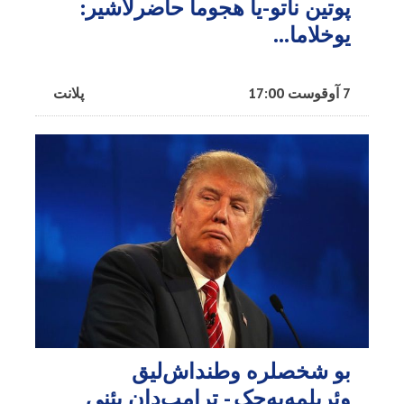
پوتین ناتو-یا هجوما حاضرلاشیر:
یوخلاما...
7 آوقوست 17:00
پلانت
بو شخصلره وطنداش‌لیق
وئریلمه‌یه‌جک - ترامپ‌دان یئنی