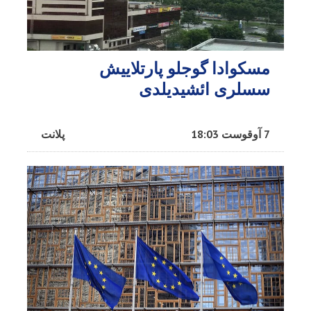
مسکوادا گوجلو پارتلاییش
سسلری ائشیدیلدی
7 آوقوست 18:03
پلانت