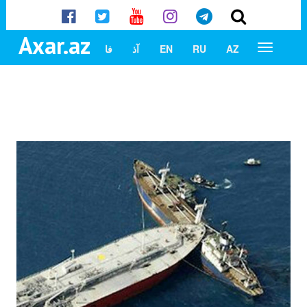
Axar.az
AZ
RU
EN
آذ
فا