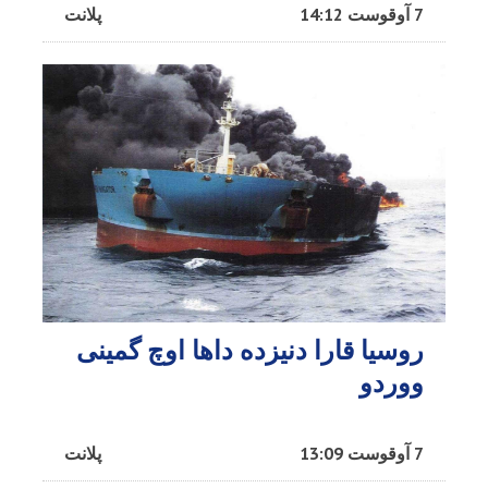
7 آوقوست 14:12
پلانت
روسیا قارا دنیزده داها اوچ گمینی
ووردو
7 آوقوست 13:09
پلانت