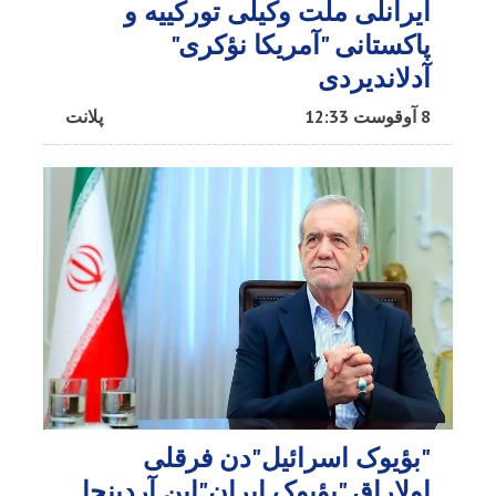
ایرانلی ملت وکیلی تورکییه و
پاکستانی "آمریکا نؤکری"
آدلاندیردی
8 آوقوست 12:33
پلانت
"بؤیوک اسرائیل"دن فرقلی
اولاراق "بؤیوک ایران"این آردینجا