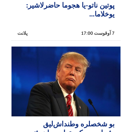
پوتین ناتو-یا هجوما حاضرلاشیر:
یوخلاما...
7 آوقوست 17:00
پلانت
بو شخصلره وطنداش‌لیق