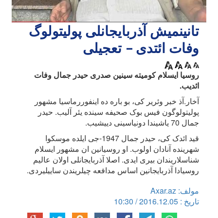
تانینمیش آذربایجانلی پولیتولوگ
وفات ائتدی – تعجیلی
روسیا ایسلام کومیته سینین صدری حیدر جمال وفات
ائدیب.
آخار.آذ خبر وئریر کی، بو باره ده اینفوررماسیا مشهور
پولیتولوگون فیس بوک صحیفه سینده یئر آلیب. حیدر
جمال 70 یاشیندا دونیاسینی دییشیب.
قید ائدک کی، حیدر جمال 1947-جی ایلده موسکوا
شهرینده آنادان اولوب. او روسیانین ان مشهور ایسلام
شناسلاریندان بیری ایدی. اصلا آذربایجانلی اولان عالیم
روسیادا آذربایجانین اساس مدافعه چیلریندن ساییلیردی.
مولف: Axar.az
تاریخ : 2016.12.05 / 10:30