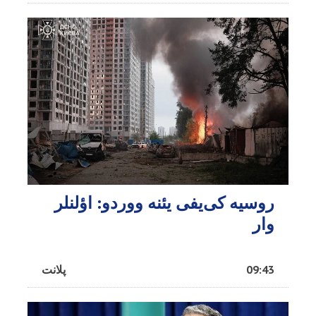
روسیه کی‌یفی یئنه ووردو: اؤلنلر
وار
09:43
پلانت