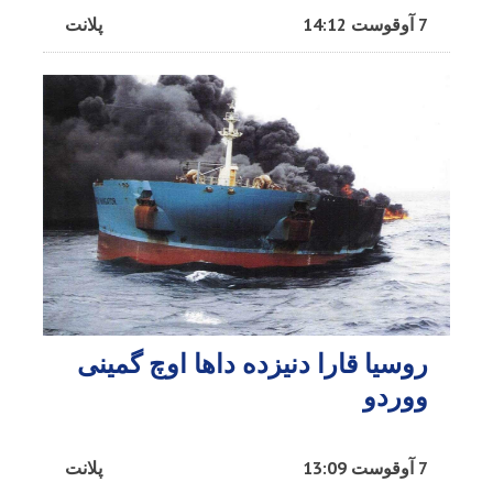
7 آوقوست 14:12
پلانت
روسیا قارا دنیزده داها اوچ گمینی
ووردو
7 آوقوست 13:09
پلانت