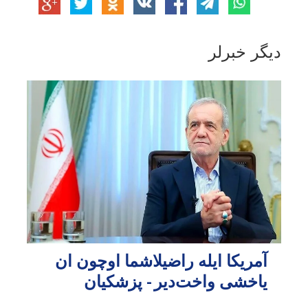
دیگر خبرلر
آمریکا ایله راضیلاشما اوچون ان
یاخشی واخت‌دیر - پزشکیان