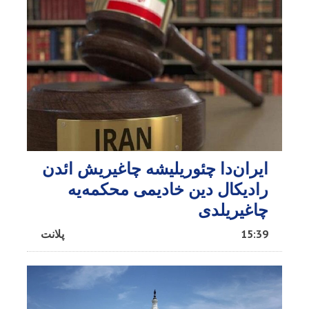
ایران‌دا چئوریلیشه چاغیریش ائد‌ن
رادیکال دین خادیمی محکمه‌یه
چاغیریلدی
15:39
پلانت