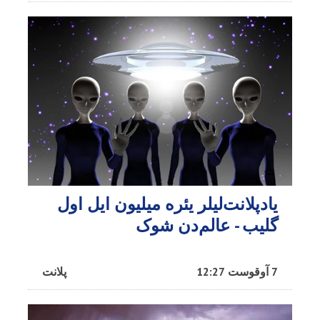
یادپلانت‌لیلر یئره میلیون ایل اول
گلیب - عالم‌دن شوک
7 آوقوست 12:27
پلانت