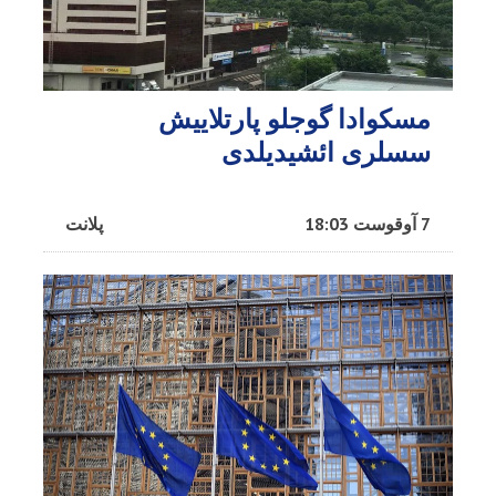
مسکوادا گوجلو پارتلاییش
سسلری ائشیدیلدی
7 آوقوست 18:03
پلانت