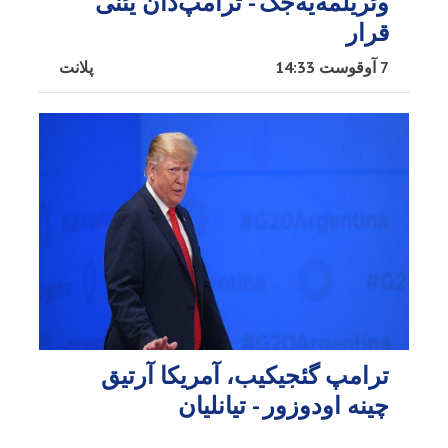
وئریلمه‌یه‌جک - ترامپ‌دان یئنی
قرار
7 آوقوست 14:33
پلانت
ترامپ گئجیکیب، آمریکا آرتیق
چینه اودوزور - تیانلیان