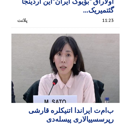
اولاراق "بؤیوک ایران"این آردینجا
گئتمیریک...
11:23
پلانت
ب‌ام‌ت ایراندا اتنیکلره قارشی
رپرسسییالاری پیسله‌دی