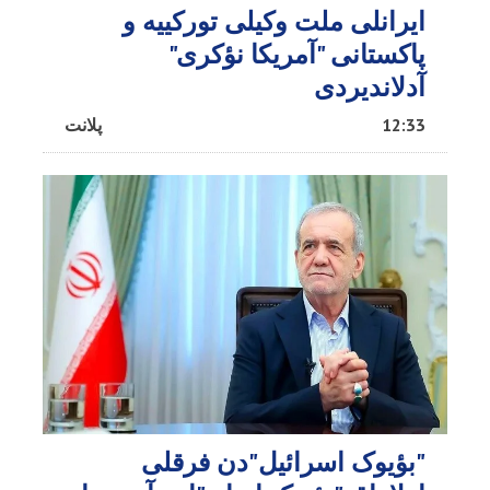
ایرانلی ملت وکیلی تورکییه و
پاکستانی "آمریکا نؤکری"
آدلاندیردی
12:33
پلانت
"بؤیوک اسرائیل"دن فرقلی