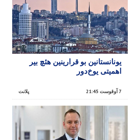
یونانستانین بو قرارینین هئچ بیر
اهمیتی یوخ‌دور
7 آوقوست 21:45
پلانت