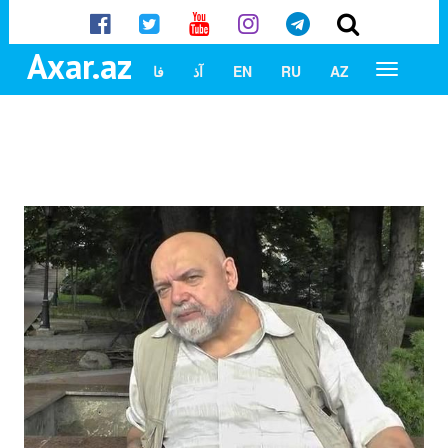
Axar.az
AZ
RU
EN
آذ
فا