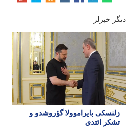
دیگر خبرلر
زلنسکی بایراموولا گؤروشدو و
تشکر ائتدی