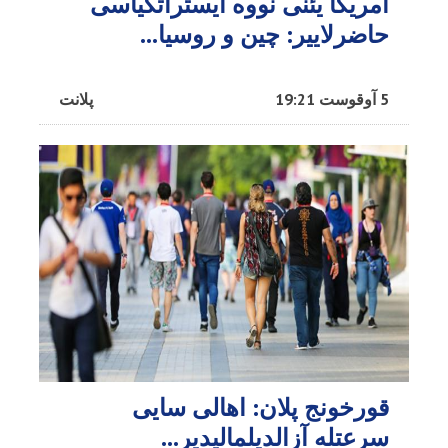
آمریکا یئنی نووه ایستراتگیاسی
حاضرلاییر: چین و روسیا...
5 آوقوست 19:21
پلانت
قورخونج پلان: اهالی سایی
سرعتله آزالدیلمالیدیر...