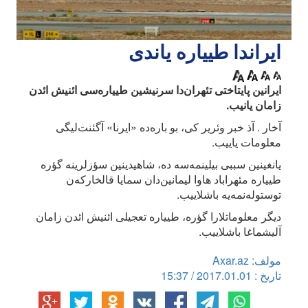
ایراندا طییاره یاندی
ایرانین پایتاختی تئهران‌دا سرنیشین طییاره‌سی ائنیش ائد‌ن
زامان یانیب.
آخار . آذ خبر وئریر کی، بو باره‌ده «ایرنا» آگئنت‌لیگی
معلومات یاییب.
یانغینین سببی بیلینمه‌سه ده، شاهیدینین سؤزلرینه گؤره
طییاره مئهراباد هاوا لیمانین‌دان سمایا قالخارکه‌ن
توستوله‌نمه‌یه باشلاییب.
دیگر معلوماتلارا گؤره، طییاره تعجیلی ائنیش ائد‌ن زامان
آلیشماغا باشلاییب.
مولف: Axar.az
تاریخ : 2017.01.01 / 15:37