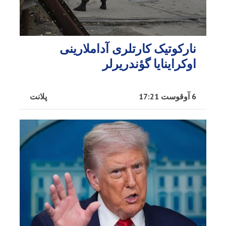
نارکوتیک کارتلری آداملارینی
اوکراینایا گؤندریرلر
6 آوقوست 17:21
پلانت