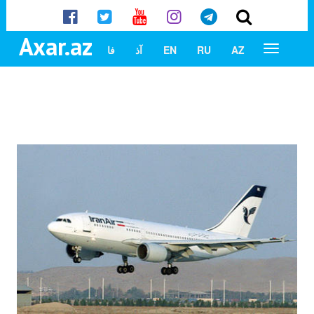
Axar.az
AZ
RU
EN
آذ
فا