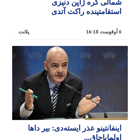
شمالی کره ژاپن دنیزی
استقامتینده راکت آتدی
6 آوقوست 16:18
پلانت
اینفانتینو عذر ایسته‌دی: بیر داها
اولمایاجاق…