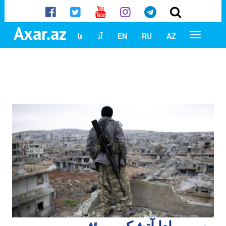
Axar.az
AZ
RU
EN
آذ
فا