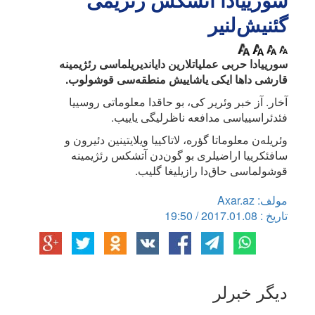
سورییادا آتشکس رئژیمی
گئنیش‌لنیر
سورییادا حربی عملیاتلارین دایاندیریلماسی رئژیمینه
قارشی داها ایکی یاشاییش منطقه‌سی قوشولوب.
آخار. آز خبر وئریر کی، بو حاقدا معلوماتی روسییا
فئدئراسییاسی مدافعه ناظرلیگی یاییب.
وئریله‌ن معلوماتا گؤره، لاتاکییا ویلایتینین دئیرون و
سافئکرییا اراضیلری بو گون‌دن آتشکس رئژیمینه
قوشولماسی حاق‌دا رازیلیغا گلیب.
مولف: Axar.az
تاریخ : 2017.01.08 / 19:50
دیگر خبرلر