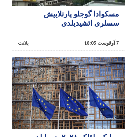
مسکوادا گوجلو پارتلاییش
سسلری ائشیدیلدی
7 آوقوست 18:03
پلانت