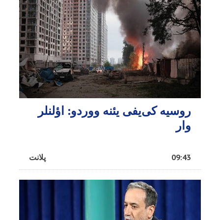
روسیه کی‌یفی یئنه ووردو: اؤلنلر
وار
09:43
پلانت