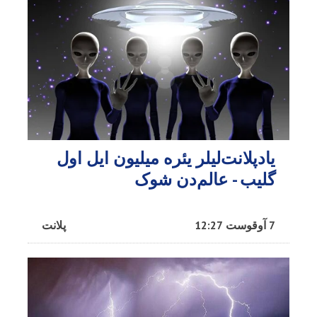
یادپلانت‌لیلر یئره میلیون ایل اول
گلیب - عالم‌دن شوک
7 آوقوست 12:27
پلانت