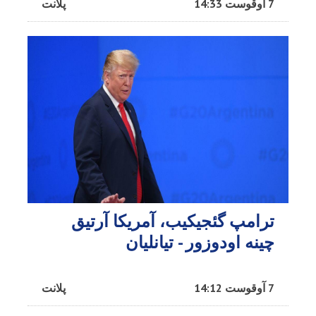
7 آوقوست 14:33
پلانت
ترامپ گئجیکیب، آمریکا آرتیق
چینه اودوزور - تیانلیان
7 آوقوست 14:12
پلانت