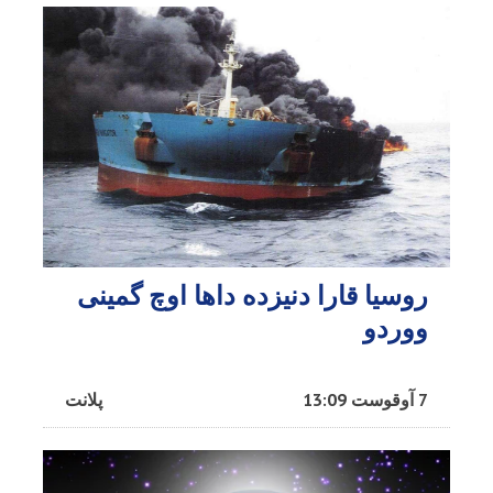
روسیا قارا دنیزده داها اوچ گمینی
ووردو
7 آوقوست 13:09
پلانت