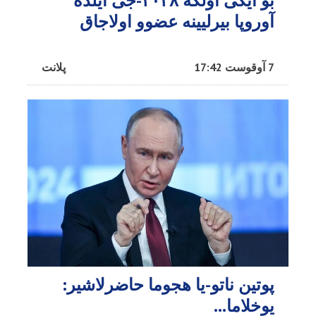
بو ایکی اؤلکه ۲۰۲۸-جی ایلده
آوروپا بیرلیینه عضوو اولاجاق
7 آوقوست 17:42
پلانت
پوتین ناتو-یا هجوما حاضرلاشیر:
یوخلاما...