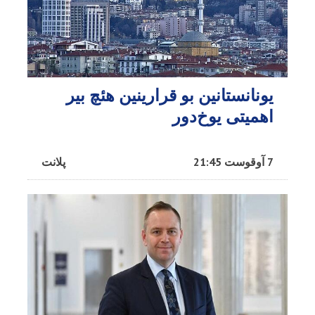
یونانستانین بو قرارینین هئچ بیر
اهمیتی یوخ‌دور
7 آوقوست 21:45
پلانت