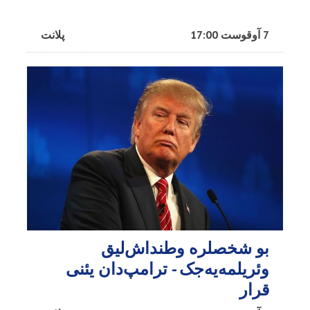
7 آوقوست 17:00
پلانت
بو شخصلره وطنداش‌لیق
وئریلمه‌یه‌جک - ترامپ‌دان یئنی
قرار