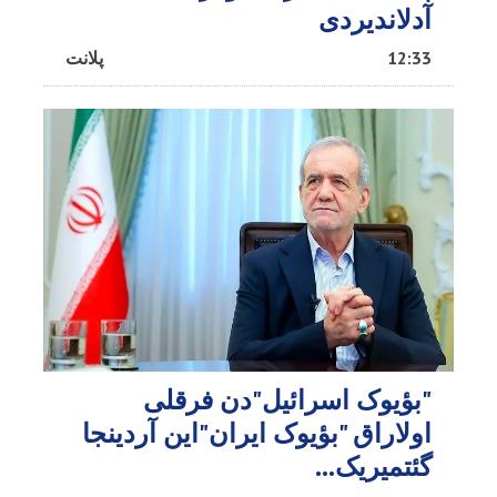
آدلاندیردی
12:33
پلانت
"بؤیوک اسرائیل"دن فرقلی
اولاراق "بؤیوک ایران"این آردینجا
گئتمیریک...