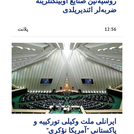
روسیه‌نین صنایع اوبیئکتلرینه
ضربه‌لر ائندیریلدی
12:56
پلانت
ایرانلی ملت وکیلی تورکییه و
پاکستانی "آمریکا نؤکری"