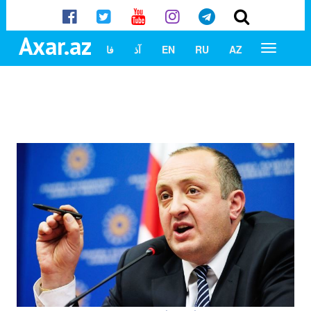
Axar.az
AZ
RU
EN
آذ
فا