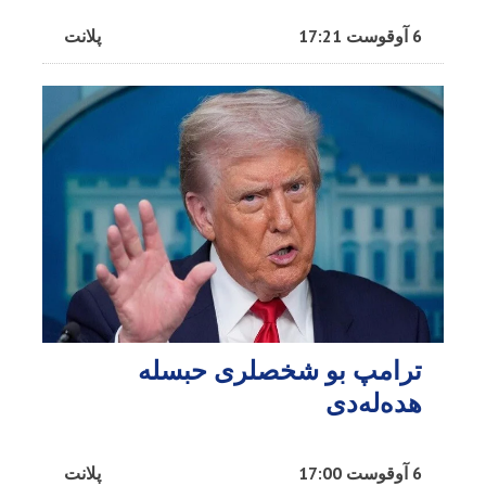
6 آوقوست 17:21
پلانت
ترامپ بو شخصلری حبسله
هده‌له‌دی
6 آوقوست 17:00
پلانت