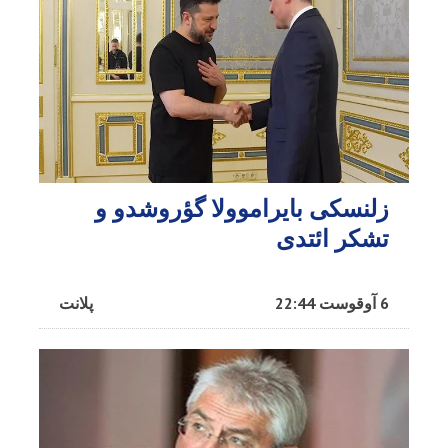
زلنسکی بایراموولا گؤروشدو و
تشکر ائتدی
6 آوقوست 22:44
پلانت