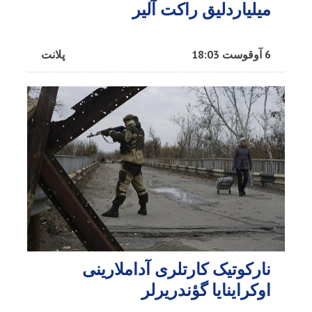
میلیاردلیق راکت آلیر
6 آوقوست 18:03
پلانت
نارکوتیک کارتلری آداملارینی
اوکراینایا گؤندریرلر