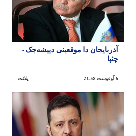
آذربایجان دا موقعینی دییشه‌جک -
چئپا
6 آوقوست 21:58
پلانت