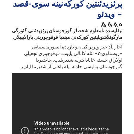
پرئزیدئنتین کورکه‌نینه سوی-قصد
– ویدئو
تیفلیسده نامعلوم شخصلر گورجوستان پرئزیدئنتی گئورگی
مارگوئلاشویلینین کورکه‌نی میندیا قوقوچورینی یارالاییبلار.
آخار .آذ خبر وئریر کی، بو باره‌ده اینفورماسییانی
«روستاوی-۲» تئله کانالی یاییب. قوقوچوری تجعیلی
اولاراق خسته خانایا یئرله شدیریلیب. حاضیردا
گورجوستان پولیسی حادثه ایله باغلی آراشدیرما آپاریر.