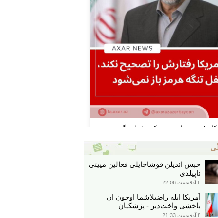
ّی
حبس ائدیلن قوشاچایلی فعالین مییتی
تاپیلدی
8 آوقوست 22:06
آمریکا ایله راضیلاشما اوچون ان
یاخشی واخت‌دیر - پزشکیان
8 آوقوست 21:33