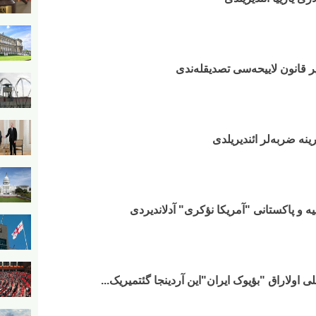
ر قانون لاییحه‌سی تصدیقله‌ندی
ینه ضربه‌لر ائندیریلدی
ه و پاکستانی "آمریکا نؤکری" آدلاندیردی
اولاراق "بؤیوک ایران"این آردینجا گئتمیریک...