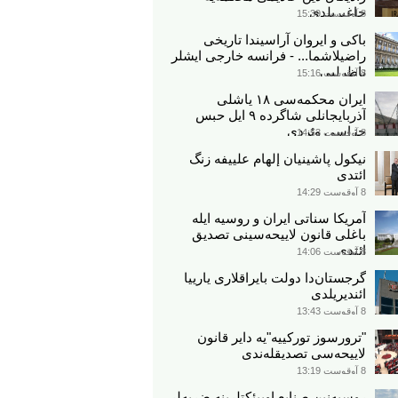
چاغیریلدی
8 آوقوست 15:39
باکی و ایروان آراسیندا تاریخی
راضیلاشما... - فرانسه خارجی ایشلر
ناظرلیی
8 آوقوست 15:16
ایران محکمه‌سی ۱۸ یاشلی
آذربایجانلی شاگرده ۹ ایل حبس
جزاسی وئردی
8 آوقوست 14:53
نیکول پاشینیان إلهام علييفه زنگ
ائتدی
8 آوقوست 14:29
آمریکا سناتی ایران و روسیه ایله
باغلی قانون لاییحه‌سینی تصدیق
ائتدی
8 آوقوست 14:06
گرجستان‌دا دولت بایراقلاری یارییا
ائندیریلدی
8 آوقوست 13:43
"ترورسوز تورکییه"یه دایر قانون
لاییحه‌سی تصدیقله‌ندی
8 آوقوست 13:19
روسیه‌نین صنایع اوبیئکتلرینه ضربه‌لر