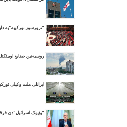
"ترورسوز تورکییه"یه دای
روسیه‌نین صنایع اوبیئکتلر
ایرانلی ملت وکیلی تورکیی
"بؤیوک اسرائیل"دن فرقلی 