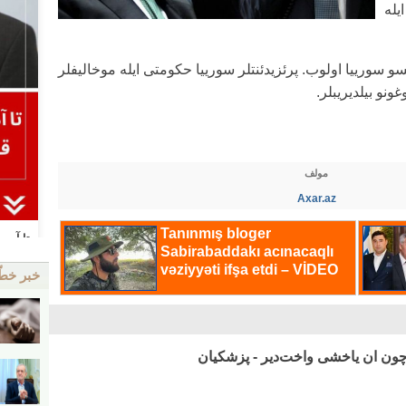
یله
سورییا اولوب. پرئزیدئنتلر سورییا حکومتی ایله موخالیفلر
ونو بیلدیریبلر.
مولف
Axar.az
خبر خط
وچون ان یاخشی واخت‌دیر - پزشکیان