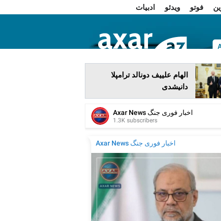
ین
فوتو
ویدئو
ادبیات
ا
الهام علییف دونالد ترامپلا
دانیشدی