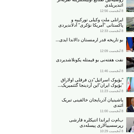
ائندیریلدی
8 آوقوست 12:56
ایرانلی ملت وکیلی تورکییه و
پاکستانی "آمریکا نؤکری" آدلاندیردی
8 آوقوست 12:33
بو تاریخه قدر ارمنستان دالاندا ایدی...
8 آوقوست 12:09
نفت هفته‌نی بو قیمتله یکونلاشدیردی
8 آوقوست 11:46
"بؤیوک اسرائیل"دن فرقلی اولاراق
"بؤیوک ایران"این آردینجا گئتمیریک...
8 آوقوست 11:23
پاشینیان آذربایجان خالقینی تبریک
ائتدی
8 آوقوست 11:00
ب‌ام‌ت ایراندا اتنیکلره قارشی
رپرسسییالاری پیسله‌دی
8 آوقوست 10:29