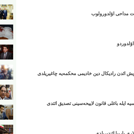
ومت مداحی اؤلدورولوب
اؤلدوردو
ریش ائد‌ن رادیکال دین خادیمی محکمه‌یه چاغیریلدی
یه ایله باغلی قانون لاییحه‌سینی تصدیق ائتدی
ری یارییا ائندیریلدی