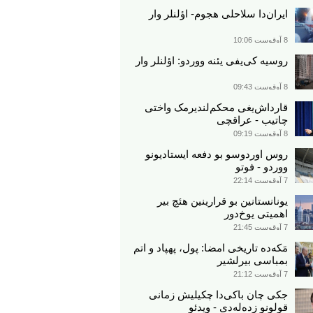
ایران‌دا سلاحلی هجوم- اؤلنلر وار
8 آوقوست 10:06
روسیه کی‌یفی یئنه ووردو: اؤلنلر وار
8 آوقوست 09:43
قارداش‌یغی محکم‌لندیرمک واختی
چاتیب - عراقچی
8 آوقوست 09:19
روس اوردوسو بو دفعه ایستادیونو
ووردو - فوتو
7 آوقوست 22:14
یونانستانین بو قرارینین هئچ بیر
اهمیتی یوخ‌دور
7 آوقوست 21:45
مَکه‌ده تاریخی امضا: پول، پهپاد و اتم
بمباسی بیرلشیر
7 آوقوست 21:12
جکی چان باکی‌دا چکیلیش زمانی
قولونو زده‌له‌دی - ویدئو