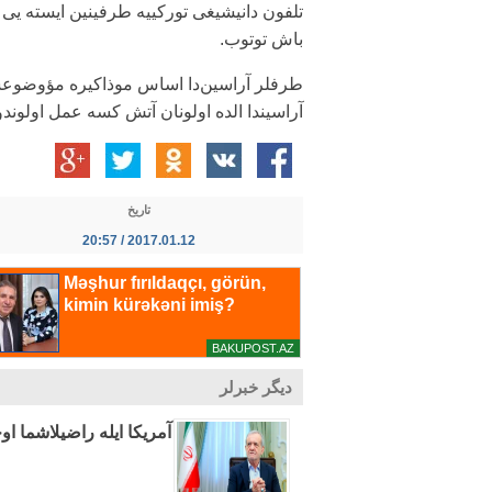
تلفون دانیشیغی تورکییه طرفینین ایسته یی ا
باش توتوب.
طرفلر آراسین‌دا اساس موذاکیره مؤوضوعسو 
آراسیندا الده اولونان آتش کسه عمل اولوندوغ
تاریخ
2017.01.12 / 20:57
دیگر خبرلر
آمریکا ایله راضیلاشما ا