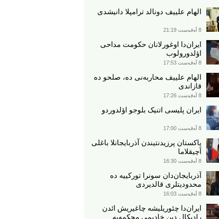
الهام علییف دونالد ترامپلا دانیشدی
8 آوقوست 21:19
ایران‌دا اوغورلانان حکومت مداحی
اؤلدورولوب
8 آوقوست 17:53
الهام علییف محاربه‌نی ده، صلحو ده
قازاندی
8 آوقوست 17:26
ایران پلیسی اتنیک بلوجو اؤلدوردو
8 آوقوست 17:00
پاکستان پرزیدنتیندن آذربایجانلا باغلی
آچیقلاما
8 آوقوست 16:30
آذربایجان‌دان سونرا تورکییه ده
محدودیتلری قالدیردی
8 آوقوست 16:03
ایران‌دا چئوریلیشه چاغیریش ائد‌ن
رادیکال دین خادیمی محکمه‌یه