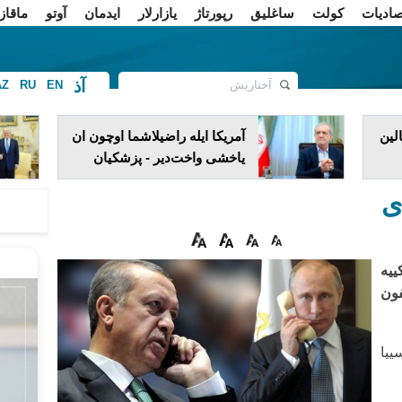
صادیات
کولت
ساغلیق
رپورتاژ
یازارلار
ایدمان
آوتو
ماقاز
آذ
AZ
RU
EN
ف
لین
آمریکا ایله راضیلاشما اوچون ان
یاخشی واخت‌دیر - پزشکیان
ی
ییه
فون
ییا