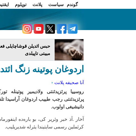
گوندم
سیاست
پلانت
توپلوم
ایقتی
اخبار فارسی
چاغداش تریبونو
حبس ائدیلن قوشاچایلی فعا
مییتی تاپیلدی
اردوغان پوتینه زنگ ائتد
آنا صحیفه
پلانت
روسییا پرئزیدئنتی ولادیمیر پوتینله تورک
پرئزیدئنتی رجب طییب اردوغان آراسیدا تل
دانیشیغی اولوب.
آخار .آذ خبر وئریر کی، بو باره‌ده اینفورماس
کرئملین رسمی سایتیندا یئرله شدیریلیب.