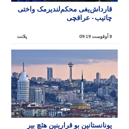
قارداش‌یغی محکم‌لندیرمک واختی
چاتیب - عراقچی
8 آوقوست 09:19
پلانت
یونانستانین بو قرارینین هئچ بیر