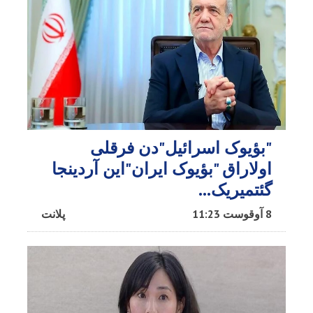
"بؤیوک اسرائیل"دن فرقلی
اولاراق "بؤیوک ایران"این آردینجا
گئتمیریک...
8 آوقوست 11:23
پلانت