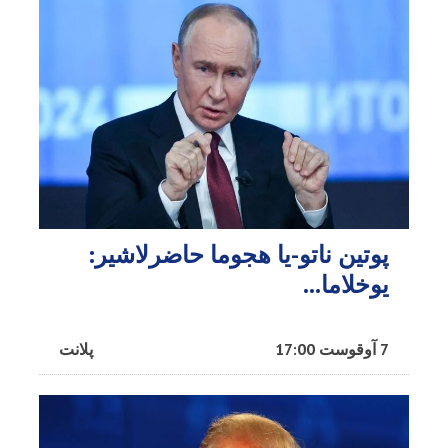
پوتین ناتو-یا هجوما حاضرلاشیر:
یوخلاما...
7 آوقوست 17:00
پلانت