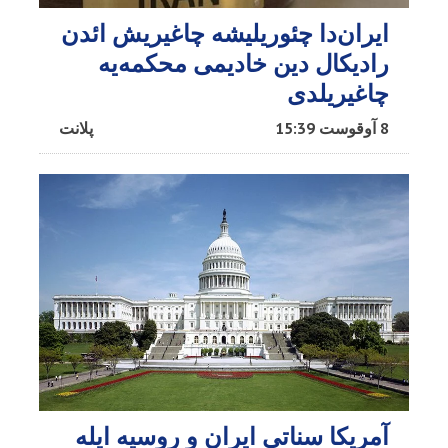
ایران‌دا چئوریلیشه چاغیریش ائد‌ن
رادیکال دین خادیمی محکمه‌یه
چاغیریلدی
8 آوقوست 15:39
پلانت
آمریکا سناتی ایران و روسیه ایله