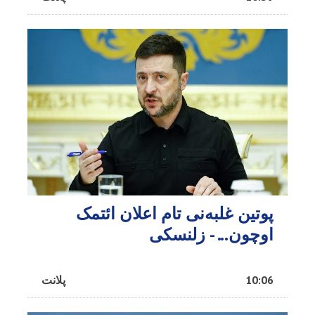
پوتین غلبه‌نی تام اعلان ائتمک
اوچون... - زلنسکی
10:06
پلانت