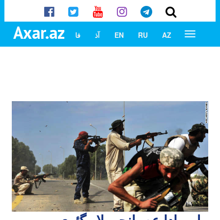
Axar.az
AZ
RU
EN
آذ
فا