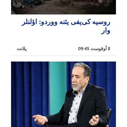
روسیه کی‌یفی یئنه ووردو: اؤلنلر
وار
8 آوقوست 09:43
پلانت