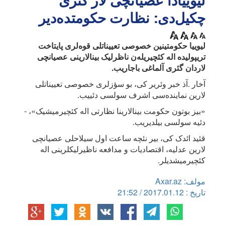
لیوییادا عصیانچی لار گئری
چکیل‌دی: نظارت حکومتده‌دیر
لیوییا حکومتینین خصوصی تعییناتلی قوه‌لری پایتاخت
تریپولیده اله کئچیریله‌ن ناظرلیک بینالارینی عصیانچی
لاردان گئری آلماغی باجاریب.
آخار .آذ خبر وئریر کی، بو سؤزلری خصوصی تعییناتلی
لارین نماینده‌سی اشرف سولسی دئییب.
«بیز بوتون حکومت بینالارینا نظارتی اله کئچیرمیشیک»، -
دئیه سولسی بیلدیریب.
قئید ائدک کی، بیر نئچه ساعت اول سیلاحلی عصیانچی
لارین عدلیه، اقتصادیات و مدافعه ناظیرلیکلرینی اله
کئچیرمیشدیلر.
مولف: Axar.az
تاریخ : 2017.01.12 / 21:52