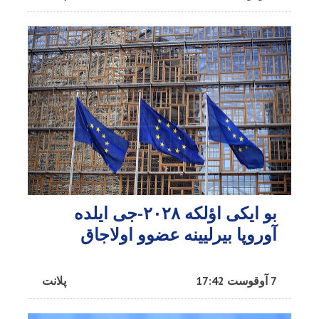
بو ایکی اؤلکه ۲۰۲۸-جی ایلده
آوروپا بیرلیینه عضوو اولاجاق
7 آوقوست 17:42
پلانت