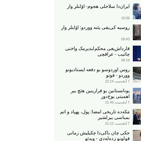
ایران‌دا سلاحلی هجوم- اؤلنلر وار
10:06
روسیه کی‌یفی یئنه ووردو: اؤلنلر وار
09:43
قارداش‌یغی محکم‌لندیرمک واختی
چاتیب - عراقچی
09:19
روس اوردوسو بو دفعه ایستادیونو
ووردو - فوتو
7 آوقوست 22:14
یونانستانین بو قرارینین هئچ بیر
اهمیتی یوخ‌دور
7 آوقوست 21:45
مَکه‌ده تاریخی امضا: پول، پهپاد و اتم
بمباسی بیرلشیر
7 آوقوست 21:12
جکی چان باکی‌دا چکیلیش زمانی
قولونو زده‌له‌دی - ویدئو