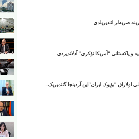
ینه ضربه‌لر ائندیریلدی
ه و پاکستانی "آمریکا نؤکری" آدلاندیردی
اولاراق "بؤیوک ایران"این آردینجا گئتمیریک...