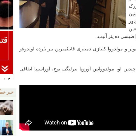
ورک
نین
دور
ین
راضیسی ده یئر آلیب.
 اؤز نؤوبه‌سینده پوتینه ۱-جی پیوتر و مولدووا کنیازی دمیتری قانتئمیرین بیر یئرده اولدوغو
یر. او، مولدووانین آوروپا بیرلیگی یوخ، آوراسییا اتفاقی
خبر خط