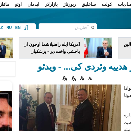
صادیات
کولت
ساغلیق
رپورتاژ
یازارلار
ایدمان
آوتو
ماقاز
آذ
AZ
RU
EN
ف
لین
آمریکا ایله راضیلاشما اوچون ان
یاخشی واخت‌دیر - پزشکیان
ر هدییه وئردی کی... - ویدئو
ادا
ونا
لره
یب.
مئو