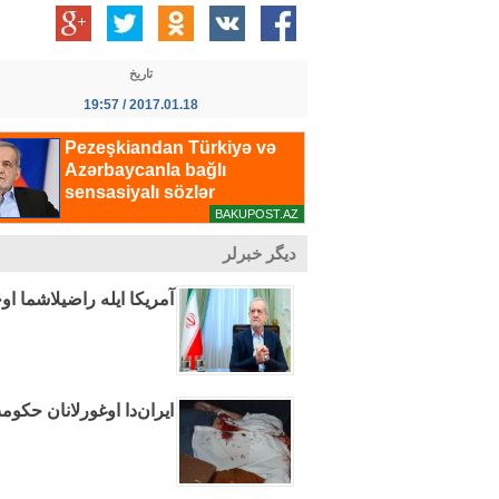
تاریخ
2017.01.18 / 19:57
دیگر خبرلر
آمریکا ایله راضیلاشما ا
ایران‌دا اوغورلانان حک