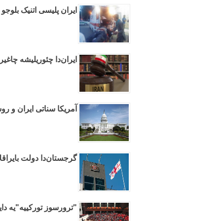
ایران پلیسی اتنیک بلوجو 
ایران‌دا چئوریلیشه چاغی
آمریکا سناتی ایران و روس
گرجستان‌دا دولت بایراقلا
"ترورسوز تورکییه"یه دای