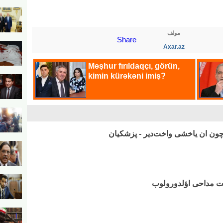
مولف
Share
Axar.az
وچون ان یاخشی واخت‌دیر - پزشکیان
ومت مداحی اؤلدورولوب