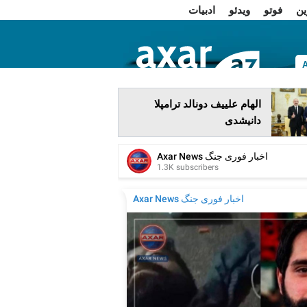
ین
فوتو
ویدئو
ادبیات
ا
الهام علییف دونالد ترامپلا
دانیشدی