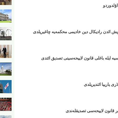
اؤلدوردو
ریش ائد‌ن رادیکال دین خادیمی محکمه‌یه چاغیریلدی
یه ایله باغلی قانون لاییحه‌سینی تصدیق ائتدی
ری یارییا ائندیریلدی
ر قانون لاییحه‌سی تصدیقله‌ندی