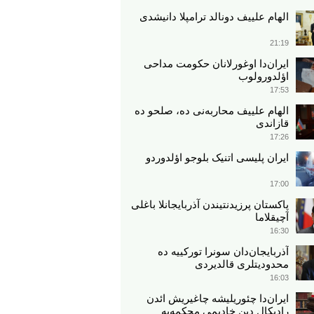
الهام علییف دونالد ترامپلا دانیشدی
21:19
ایران‌دا اوغورلانان حکومت مداحی
اؤلدورولوب
17:53
الهام علییف محاربه‌نی ده، صلحو ده
قازاندی
17:26
ایران پلیسی اتنیک بلوجو اؤلدوردو
17:00
پاکستان پرزیدنتیندن آذربایجانلا باغلی
آچیقلاما
16:30
آذربایجان‌دان سونرا تورکییه ده
محدودیتلری قالدیردی
16:03
ایران‌دا چئوریلیشه چاغیریش ائد‌ن
رادیکال دین خادیمی محکمه‌یه