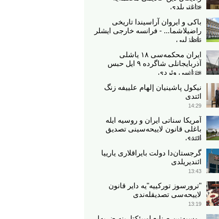
چاغیریلدی
15:39
باکی و ایروان آراسیندا تاریخی
راضیلاشما... - فرانسه خارجی ایشلر
ناظرلیی
15:16
ایران محکمه‌سی ۱۸ یاشلی
آذربایجانلی شاگرده ۹ ایل حبس
جزاسی وئردی
14:53
نیکول پاشینیان إلهام علييفه زنگ
ائتدی
14:29
آمریکا سناتی ایران و روسیه ایله
باغلی قانون لاییحه‌سینی تصدیق
ائتدی
14:06
گرجستان‌دا دولت بایراقلاری یارییا
ائندیریلدی
13:43
"ترورسوز تورکییه"یه دایر قانون
لاییحه‌سی تصدیقله‌ندی
13:19
روسیه‌نین صنایع اوبیئکتلرینه ضربه‌لر