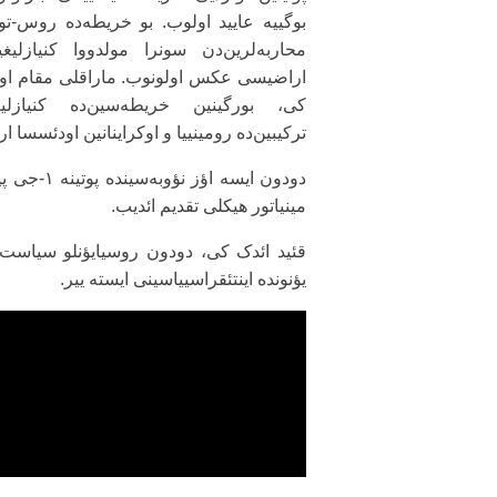
بوگییه عایید اولوب. بو خریطه‌ده روس-ت
محاربه‌لرین‌دن سونرا مولدووا کنیازلیغی
اراضیسی عکس اولونوب. ماراقلی مقام او
کی، بورگینین خریطه‌سین‌ده کنیازلیغ
ترکیبین‌ده رومینییا و اوکراینانین اودئسسا ا
دودون ایسه
مینیاتور هیکلی تقدیم ائدیب.
قئید ائدک کی، دودون روسیایؤنلو سیاست‌چید
یؤنونده اینتئقراسییاسینی ایسته ییر.