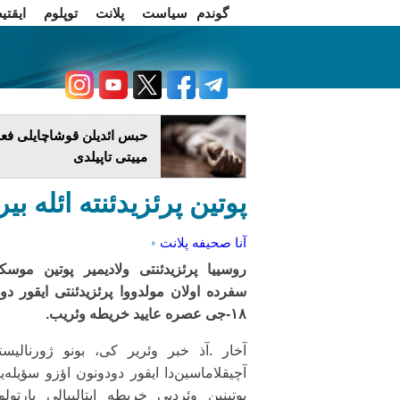
گوندم
سیاست
پلانت
توپلوم
ایقتی
اخبار فارسی
چاغداش تریبونو
حبس ائدیلن قوشاچایلی فعا
مییتی تاپیلدی
پوتین پرئزیدئنته ائله بی
آنا صحیفه
پلانت
روسییا پرئزیدئنتی ولادیمیر پوتین موسکو
سفرده اولان مولدووا پرئزیدئنتی ایقور دود
۱۸-جی عصره عایید خریطه وئریب.
آخار .آذ خبر وئریر کی، بونو ژورنالیست
آچیقلاماسین‌دا ایقور دودونون اؤزو سؤیله‌ی
پوتینین وئردیی خریطه ایتالییالی بارتولو