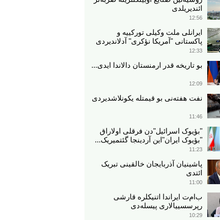
ائندیریلدی
12:56
ایرانلی ملت وکیلی تورکییه و
پاکستانی "آمریکا نؤکری" آدلاندیردی
12:33
بو تاریخه قدر ارمنستان دالاندا ایدی...
12:09
نفت هفته‌نی بو قیمتله یکونلاشدیردی
11:46
"بؤیوک اسرائیل"دن فرقلی اولاراق
"بؤیوک ایران"این آردینجا گئتمیریک...
11:23
پاشینیان آذربایجان خالقینی تبریک
ائتدی
11:00
ب‌ام‌ت ایراندا اتنیکلره قارشی
رپرسسییالاری پیسله‌دی
10:29