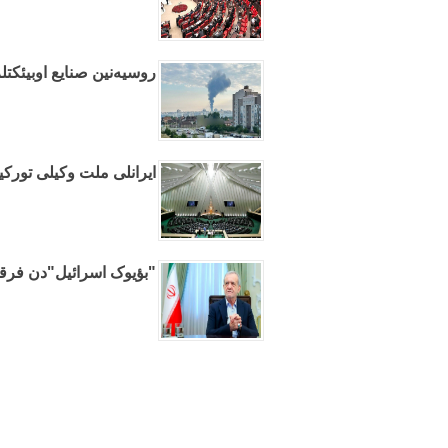
روسیه‌نین صنایع اوبیئکتلر
ایرانلی ملت وکیلی تورکیی
"بؤیوک اسرائیل"دن فرقلی 