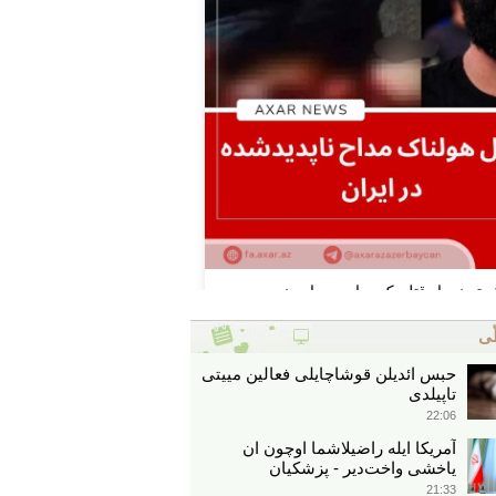
ّی
حبس ائدیلن قوشاچایلی فعالین مییتی
تاپیلدی
22:06
آمریکا ایله راضیلاشما اوچون ان
یاخشی واخت‌دیر - پزشکیان
21:33