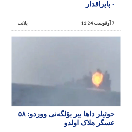
- بایراقدار
7 آوقوست 11:24
پلانت
حوثیلر داها بیر بؤلگه‌نی ووردو: ۵۸
عسگر هلاک اولدو