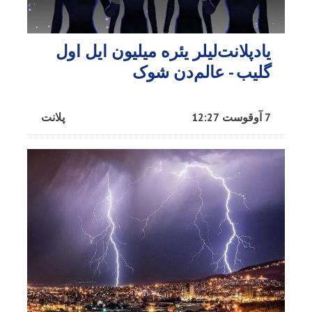
یادپلانت‌لیلر یئره میلیون ایل اول
گلیب - عالم‌دن شوک
7 آوقوست 12:27
پلانت