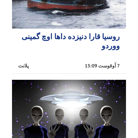
روسیا قارا دنیزده داها اوچ گمینی
ووردو
7 آوقوست 13:09
پلانت