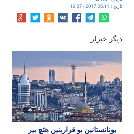
تاریخ : 2017.05.11 / 19:37
دیگر خبرلر
یونانستانین بو قرارینین هئچ بیر