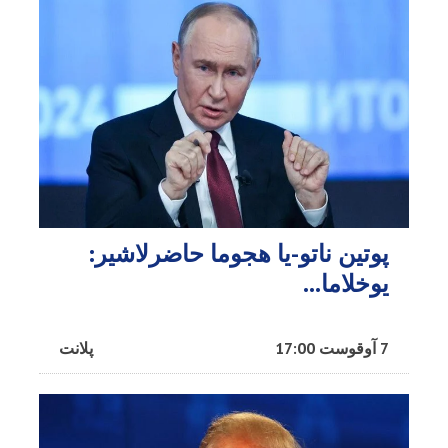
پوتین ناتو-یا هجوما حاضرلاشیر:
یوخلاما...
7 آوقوست 17:00
پلانت