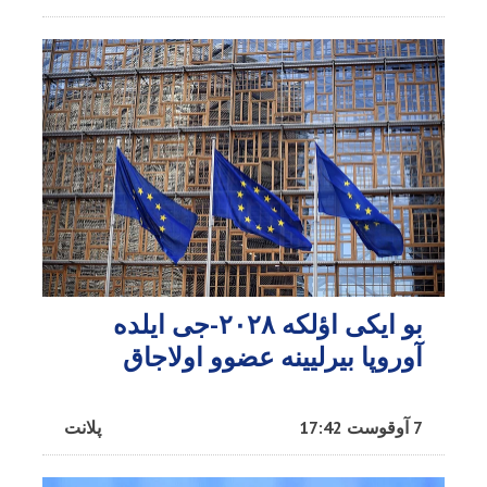
بو ایکی اؤلکه ۲۰۲۸-جی ایلده
آوروپا بیرلیینه عضوو اولاجاق
7 آوقوست 17:42
پلانت