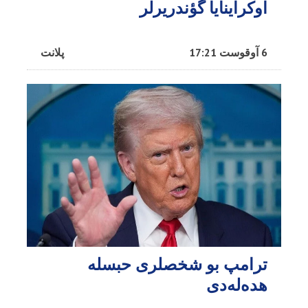
اوکراینایا گؤندریرلر
6 آوقوست 17:21
پلانت
ترامپ بو شخصلری حبسله
هده‌له‌دی