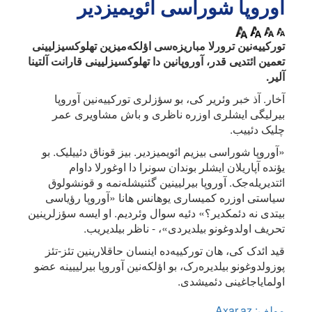
آوروپا شوراسی ائویمیزدیر
تورکییه‌نین ترورلا مباریزه‌سی اؤلکه‌میزین تهلوکسیزلیینی
تعمین ائتدیی قدر، آوروپانین دا تهلوکسیزلیینی قارانت آلتینا
آلیر.
آخار. آذ خبر وئریر کی، بو سؤزلری تورکییه‌نین آوروپا
بیرلیگی ایشلری اوزره ناظری و باش مشاویری عمر
چلیک دئییب.
«آوروپا شوراسی بیزیم ائویمیزدیر. بیز قوناق دئییلیک. بو
یؤنده آپاریلان ایشلر بوندان سونرا دا اوغورلا داوام
ائتدیریله‌جک. آوروپا بیرلیینین گئنیشله‌نمه و قونشولوق
سیاستی اوزره کمیساری یوهانس هانا «آوروپا رؤیاسی
بیتدی نه دئمکدیر؟» دئیه سوال وئردیم. او ایسه سؤزلرینین
تحریف اولدوغونو بیلدیردی»، - ناظر بیلدیریب.
قید ائدک کی، هان تورکییه‌ده اینسان حاقلارینین تئز-تئز
پوزولدوغونو بیلدیره‌رک، بو اؤلکه‌نین آوروپا بیرلییینه عضو
اولمایاجاغینی دئمیشدی.
مولف: Axar.az