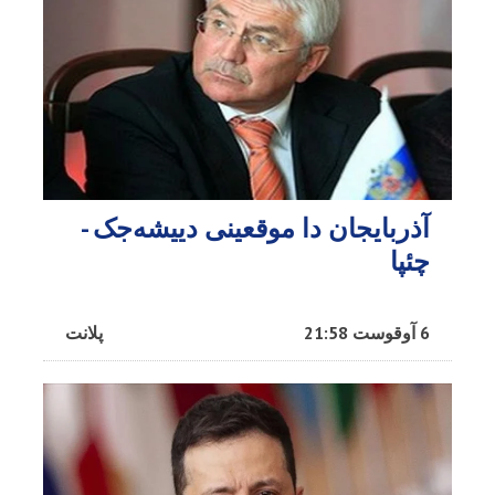
آذربایجان دا موقعینی دییشه‌جک -
چئپا
6 آوقوست 21:58
پلانت