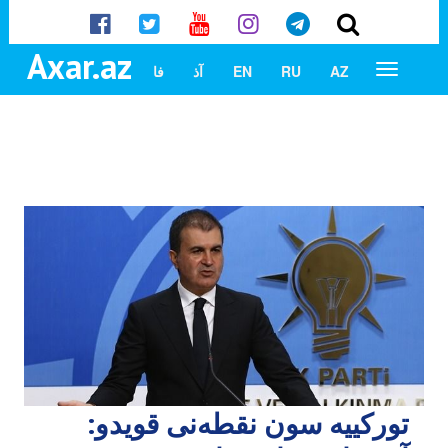
Axar.az
AZ
RU
EN
آذ
فا
تورکییه سون نقطه‌نی قویدو: