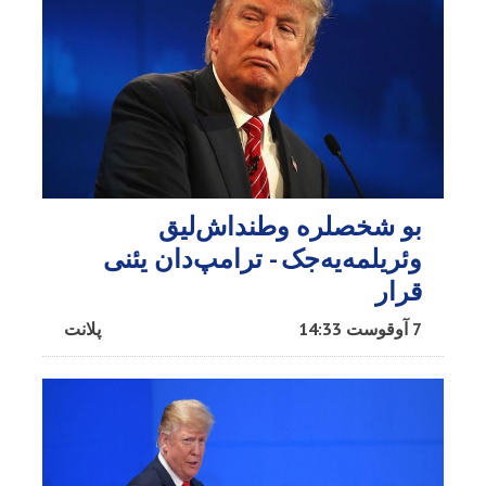
بو شخصلره وطنداش‌لیق
وئریلمه‌یه‌جک - ترامپ‌دان یئنی
قرار
7 آوقوست 14:33
پلانت