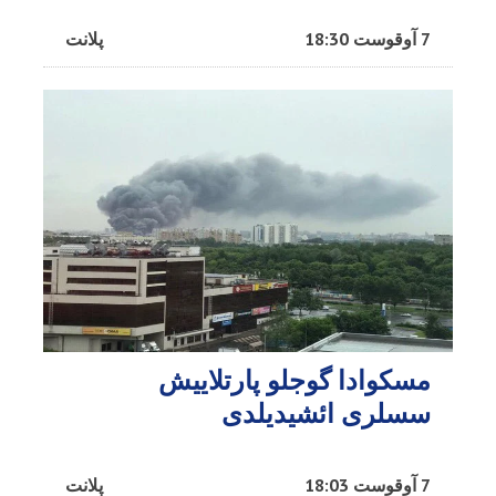
7 آوقوست 18:30
پلانت
مسکوادا گوجلو پارتلاییش
سسلری ائشیدیلدی
7 آوقوست 18:03
پلانت