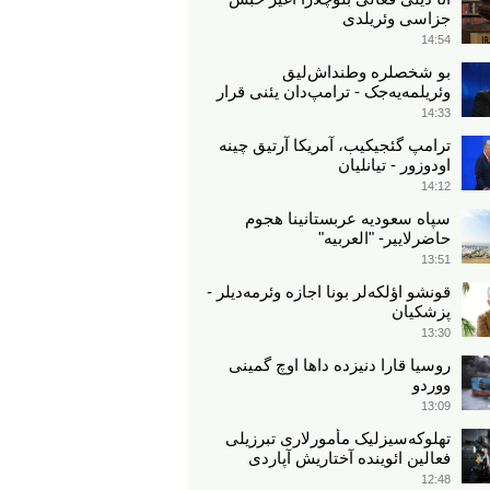
جزاسی وئریلدی
14:54
بو شخصلره وطنداش‌لیق
وئریلمه‌یه‌جک - ترامپ‌دان یئنی قرار
14:33
ترامپ گئجیکیب، آمریکا آرتیق چینه
اودوزور - تیانلیان
14:12
سپاه سعودیه عربستانینا هجوم
حاضرلاییر- "العربیه"
13:51
قونشو اؤلکه‌لر بونا اجازه وئرمه‌دیلر -
پزشکیان
13:30
روسیا قارا دنیزده داها اوچ گمینی
ووردو
13:09
تهلوکه‌سیزلیک مأمورلاری تبرزیلی
فعالین ائوینده آختاریش آپاردی
12:48