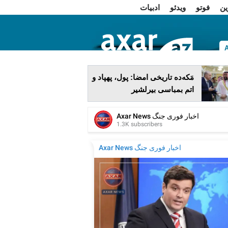
ین
فوتو
ویدئو
ادبیات
ا
مَکه‌ده تاریخی امضا: پول، پهپاد و
اتم بمباسی بیرلشیر