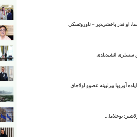
سا، او قدر یاخشی‌دیر – ناوروتسکی
ش سسلری ائشیدیلدی
اشیر: یوخلاما...