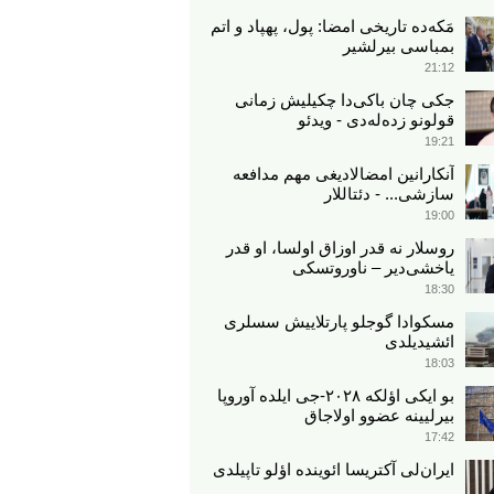
مَکه‌ده تاریخی امضا: پول، پهپاد و اتم
بمباسی بیرلشیر
21:12
جکی چان باکی‌دا چکیلیش زمانی
قولونو زده‌له‌دی - ویدئو
19:21
آنکارانین امضالادیغی مهم مدافعه
سازشی... - دئتاللار
19:00
روسلار نه قدر اوزاق اولسا، او قدر
یاخشی‌دیر – ناوروتسکی
18:30
مسکوادا گوجلو پارتلاییش سسلری
ائشیدیلدی
18:03
بو ایکی اؤلکه ۲۰۲۸-جی ایلده آوروپا
بیرلیینه عضوو اولاجاق
17:42
ایران‌لی آکتریسا ائوینده اؤلو تاپیلدی