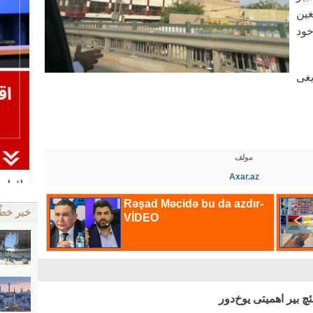
ین
خود
یغی
مولف
Axar.az
خبر خط
ئچ بیر اهمیتی یوخ‌دور