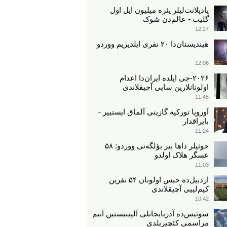
یادپلانت‌لیلر یئره میلیون ایل اول
گلیب - عالم‌دن شوک
12:27
هیندیستان‌دا ۲۰ نفری ایلدیریم ووردو
12:06
۲۰۲۶-جی ایلده ایران‌دا اعدام
اولونانلارین سایی آچیقلاندی
11:45
آوروپا تورکیه گازینی آلماق ایستییر -
بایراقدار
11:24
حوثیلر داها بیر بؤلگه‌نی ووردو: ۵۸
عسگر هلاک اولدو
11:03
اردبیل‌ده حبس اولونان ۵۴ نفرین
کیم‌لییی آچیقلاندی
10:42
سوئیس‌ده آذربایجانلی آلپینیستین آنیم
مراسمی کئچیریلدی