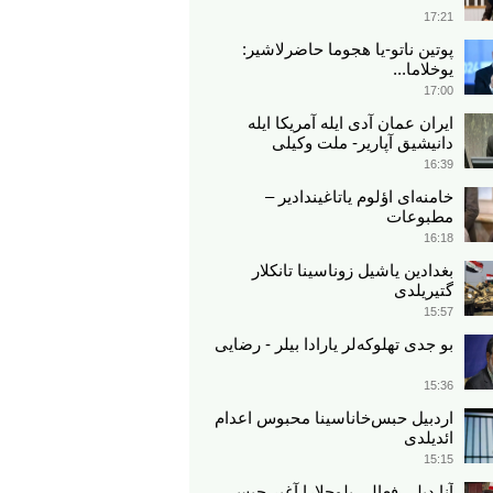
17:21
پوتین ناتو-یا هجوما حاضرلاشیر:
یوخلاما...
17:00
ایران عمان آدی ایله آمریکا ایله
دانیشیق آپاریر- ملت وکیلی
16:39
خامنه‌ای اؤلوم یاتاغیندادیر –
مطبوعات
16:18
بغدادین یاشیل زوناسینا تانکلار
گتیریلدی
15:57
بو جدی تهلوکه‌لر یارادا بیلر - رضایی
15:36
اردبیل حبس‌خاناسینا محبوس اعدام
ائدیلدی
15:15
آنا دیلی فعالی بلوچلارا آغیر حبس