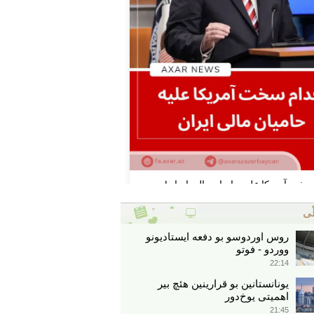
ّی
روس اوردوسو بو دفعه ایستادیونو
ووردو - فوتو
22:14
یونانستانین بو قرارینین هئچ بیر
اهمیتی یوخ‌دور
21:45