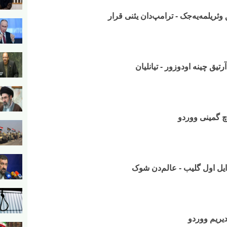
ریلمه‌یه‌جک - ترامپ‌دان یئنی قرار
تیق چینه اودوزور - تیانلیان
وچ گمینی ووردو
ن ایل اول گلیب - عالم‌دن شوک