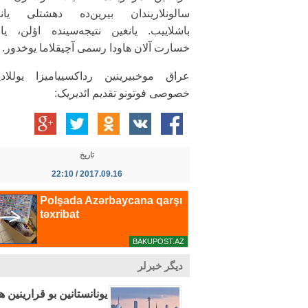
سالونلاریندان بیرین‌ده دهشتلی یانغ
باشلاییب. یانغین نتیجه‌سینده اؤلن، یا
خسارت آلان هاودا رسمی آچیقلاما یوخدور.
عراق موخبیرینین رداکسییامیزا یوللاد
خصوصی فوتونو تقدیم ائدیریک:
تاریخ
2017.09.16 / 22:10
دیگر خبرلر
یونانستانین بو قرارینین ه