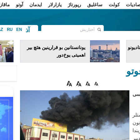
صادیات
کولت
ساغلیق
رپورتاژ
یازارلار
ایدمان
آوتو
ماقاز
آذ
AZ
RU
EN
ف
دیونو
یونانستانین بو قرارینین هئچ بیر
اهمیتی یوخ‌دور
وتو
‌سی
تلر
نون
ندا
یر