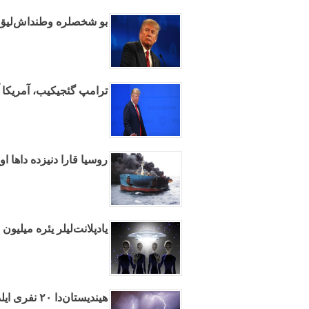
بو شخصلره وطنداش‌لیق وئ
ترامپ گئجیکیب، آمریکا آر
روسیا قارا دنیزده داها ا
یادپلانت‌لیلر یئره میلیو
هیندیستان‌دا ۲۰ نفری ایلدیریم ووردو