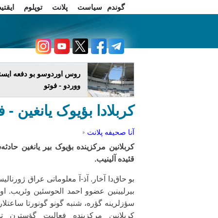
گوندم
سیاست
پلانت
توپلوم
ایقتی
اخبار فارسی
چاغداش تریبونو
روس اوردوسو بو دفعه ایستا
ووردو - فوتو
کربلادا بؤیوک یانغین - ف
آنا صحیفه
پلانت
کربلانین مرکزینده بؤیوک بیر یانغین حادثه
قئیده آلینیب.
بو حاق‌دا آخار. آذ-آ معلوماتی عراق ژورنالیس
بیرلیینین عضوو احمد الحوسئین وئریب. او
سؤزلرینه گؤره، شنبه گونو گونورتا ساعتلاری
کربلانین مرکزینده فعالیت گؤسترن تدب