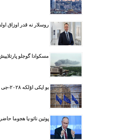
روسلار نه قدر اوزاق اول
مسکوادا گوجلو پارتلایی
بو ایکی اؤلکه ۲۰۲۸-جی ایلده آوروپا بیرلیینه عضوو اولاجاق
پوتین ناتو-یا هجوما حاضرل