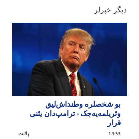
دیگر خبرلر
بو شخصلره وطنداش‌لیق
وئریلمه‌یه‌جک - ترامپ‌دان یئنی
قرار
14:33
پلانت