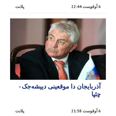
6 آوقوست 22:44
پلانت
آذربایجان دا موقعینی دییشه‌جک -
چئپا
6 آوقوست 21:58
پلانت