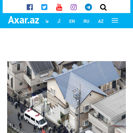
Axar.az
AZ
RU
EN
آذ
فا