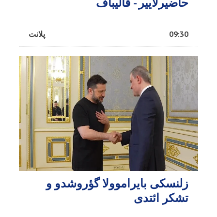
حاضیرلاییر - قالیباف
09:30
پلانت
زلنسکی بایراموولا گؤروشدو و
تشکر ائتدی