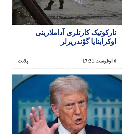
نارکوتیک کارتلری آداملارینی
اوکراینایا گؤندریرلر
6 آوقوست 17:21
پلانت