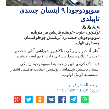
سویودوجودا ۹ اینسان جسدی
تاپیلدی
توکیونون جنوب- غربینده یئرلشن بیر منزیلده
سویودوجودان حیصه‌لره آیریلمیش چوخلو اینسان
جسدلری تاپیلیب.
آخار. آذ خبر وئریر کی ، تاکاهیرو شیراشی آدلی شخصین
ائویندن تاپیلان جسدلرین ۸-ی قادین ۱-ی ایسه کیشیدیر.
قید ائدک کی، بینانین چیخیشیندا سویودوجودان ایکی
اینسان باشینین تاپیلماسی پولیسین جینایت فاکتینی آشکار
ائتمه‌سینه کؤمک اولوب.
مولف: الشاد یاقوبلو
تاریخ : 2017.10.31 / 17:05