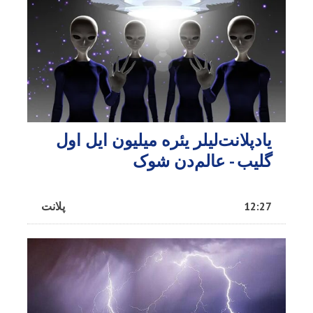
یادپلانت‌لیلر یئره میلیون ایل اول
گلیب - عالم‌دن شوک
12:27
پلانت