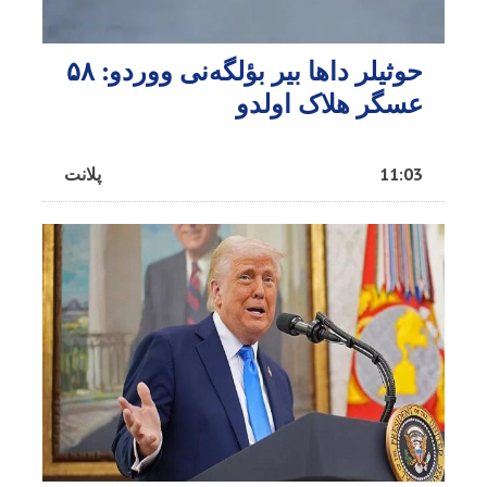
حوثیلر داها بیر بؤلگه‌نی ووردو: ۵۸
عسگر هلاک اولدو
11:03
پلانت