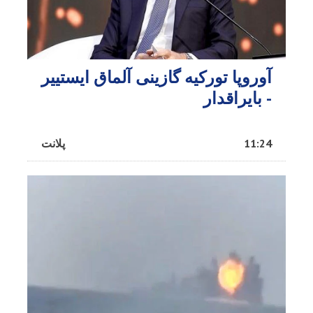
آوروپا تورکیه گازینی آلماق ایستییر
- بایراقدار
11:24
پلانت