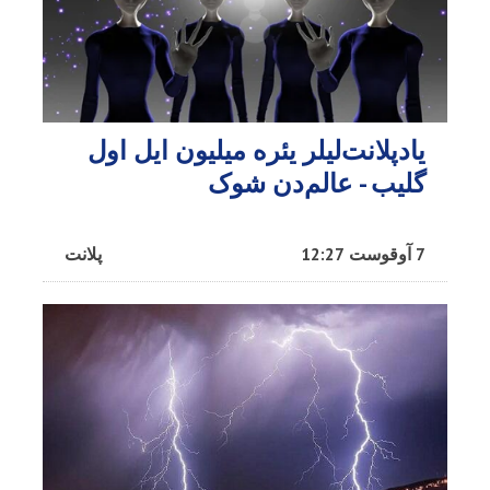
یادپلانت‌لیلر یئره میلیون ایل اول
گلیب - عالم‌دن شوک
7 آوقوست 12:27
پلانت