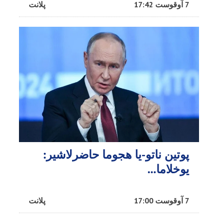
7 آوقوست 17:42
پلانت
پوتین ناتو-یا هجوما حاضرلاشیر:
یوخلاما...
7 آوقوست 17:00
پلانت