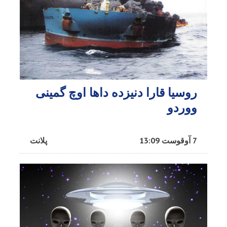
روسیا قارا دنیزده داها اوچ گمینی
ووردو
7 آوقوست 13:09
پلانت