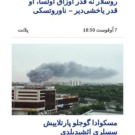
روسلار نه قدر اوزاق اولسا، او
قدر یاخشی‌دیر – ناوروتسکی
7 آوقوست 18:30
پلانت
مسکوادا گوجلو پارتلاییش
سسلری ائشیدیلدی