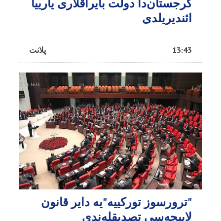
گرجستان‌دا دولت بایراقلاری یارییا
ائندیریلدی
13:43
پلانت
"ترورسوز تورکییه"یه دایر قانون
لاییحه‌سی تصدیقله‌ندی