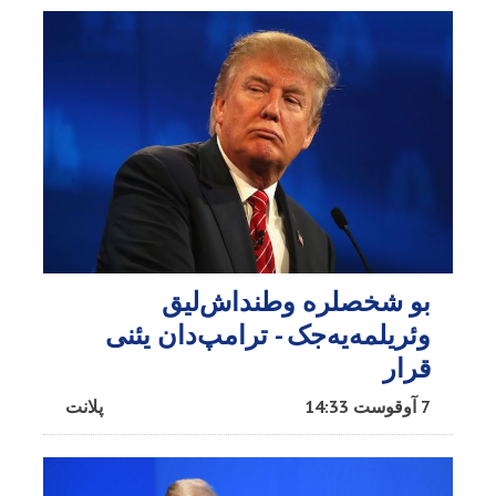
بو شخصلره وطنداش‌لیق
وئریلمه‌یه‌جک - ترامپ‌دان یئنی
قرار
7 آوقوست 14:33
پلانت