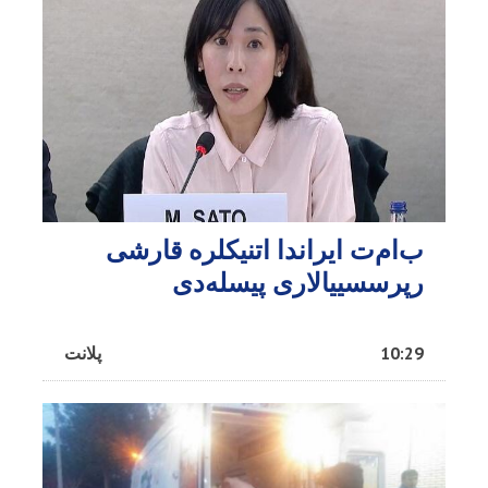
ب‌ام‌ت ایراندا اتنیکلره قارشی
رپرسسییالاری پیسله‌دی
10:29
پلانت