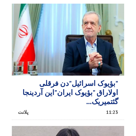
"بؤیوک اسرائیل"دن فرقلی
اولاراق "بؤیوک ایران"این آردینجا
گئتمیریک...
11:23
پلانت