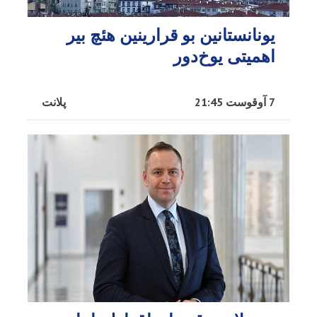
یونانستانین بو قرارینین هئچ بیر
اهمیتی یوخ‌دور
7 آوقوست 21:45
پلانت