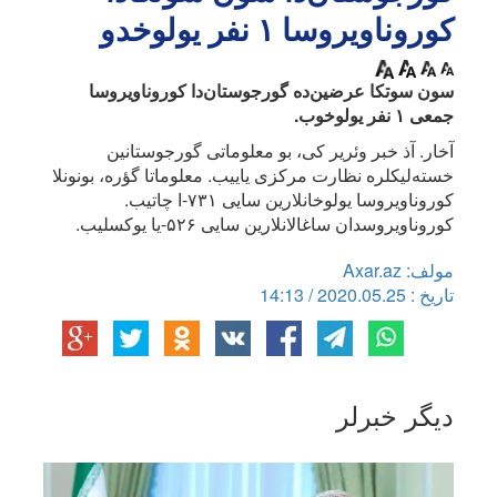
کوروناویروسا ۱ نفر یولوخدو
سون سوتکا عرضین‌ده گورجوستان‌دا کوروناویروسا
جمعی ۱ نفر یولوخوب.
آخار. آذ خبر وئریر کی، بو معلوماتی گورجوستانین
خسته‌لیکلره نظارت مرکزی یاییب. معلوماتا گؤره، بونونلا
کوروناویروسا یولوخانلارین سایی ۷۳۱-ا چاتیب.
کوروناویروسدان ساغالانلارین سایی ۵۲۶-یا یوکسلیب.
مولف: Axar.az
تاریخ : 2020.05.25 / 14:13
دیگر خبرلر