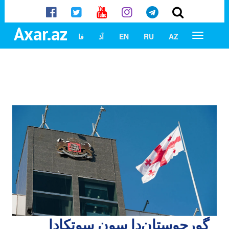
Axar.az
AZ
RU
EN
آذ
فا
گورجوستان‌دا سون سوتکادا