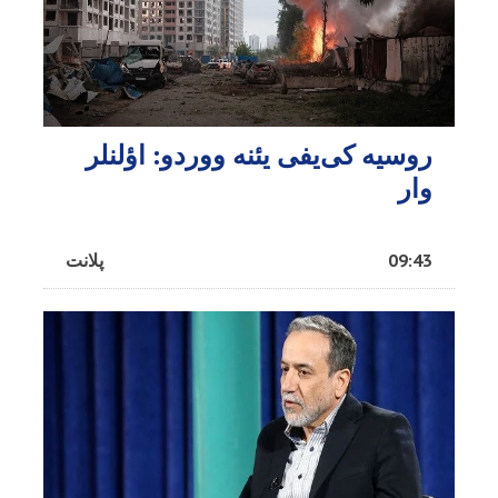
روسیه کی‌یفی یئنه ووردو: اؤلنلر
وار
09:43
پلانت