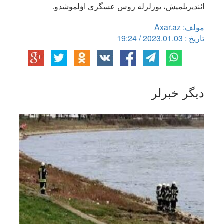
ائندیریلمیش، یوزلرله روس عسگری اؤلموشدو.
مولف: Axar.az
تاریخ : 2023.01.03 / 19:24
دیگر خبرلر