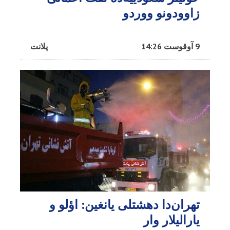
زاوودونو ووردو
9 آوقوست 14:26
پلانت
تهران‌دا دهشتلی یانغین: اؤلو و
یارالیلار وار