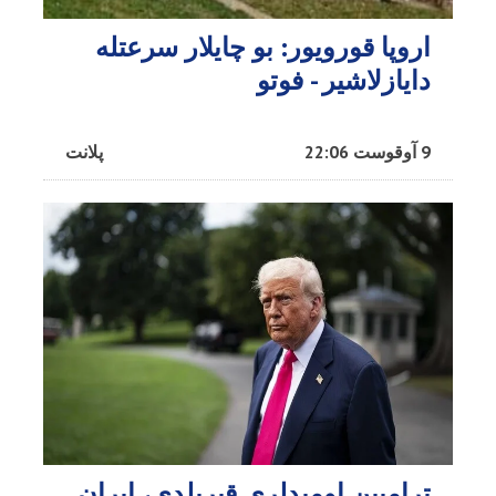
اروپا قورویور: بو چایلار سرعتله
دایازلاشیر - فوتو
9 آوقوست 22:06
پلانت
ترامپین اومیدلری قیریلدی، ایران