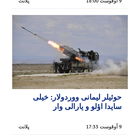
9 آوقوست 18:00
پلانت
حوثیلر لیمانی ووردولار: خیلی
سایدا اؤلو و یارالی وار
9 آوقوست 17:33
پلانت