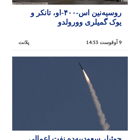
روسیه‌نین اس-۴۰۰-او، تانکر و
یوک گمیلری وورولدو
9 آوقوست 14:53
پلانت
حوثیلر سعودییه‌ده نفت اعمالی