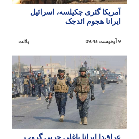
آمریکا گئری چکیلسه، اسرائیل
ایرانا هجوم ائد‌جک
9 آوقوست 09:43
پلانت
عراق‌دا ایرانا باغلی حربی گروپ