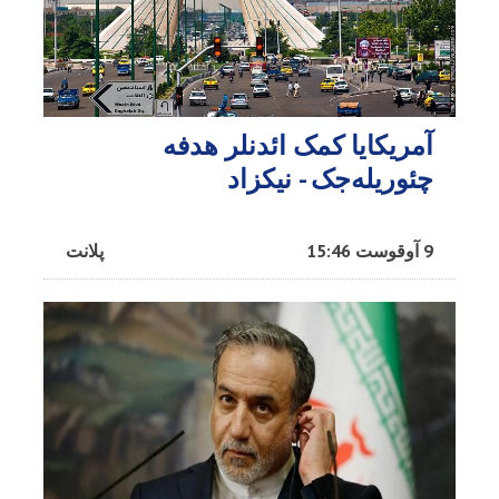
آمریکایا کمک ائد‌نلر هدفه
چئوریله‌جک - نیکزاد
9 آوقوست 15:46
پلانت