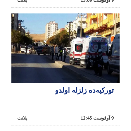
9 آوقوست 13:09
پلانت
تورکیه‌ده زلزله اولدو
9 آوقوست 12:43
پلانت