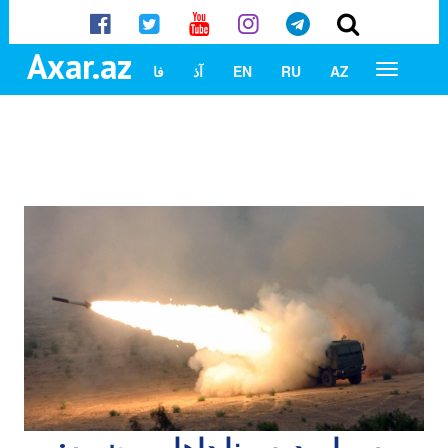
Axar.az
AZ
RU
EN
آذ
فا