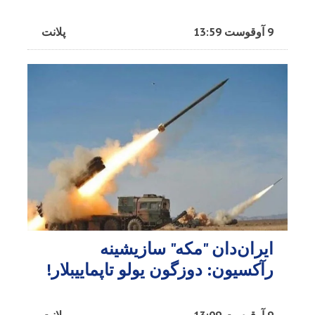
9 آوقوست 13:59
پلانت
ایران‌دان "مکه" سازیشینه
رآکسیون: دوزگون یولو تاپماییبلار!