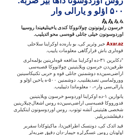
روس اوردوسونا داها بیر ضربه:
۵۰۰ اؤلو و یارالی وار
خرسون رایونونون چولانووکا کندی یاخینلیغیندا روسییا
اوردوسونون خیلی جانلی قوه‌سی محو ائدیلیب.
Axar.az
خبر وئریر کی، بو باره‌ده اوکراینا سلاحلی
قوه‌لری باش قرارگاهی معلومات یاییب.
"دکابرین ۳۱-ده اوکراینا مدافعه قوه‌لرینین بؤلمه‌لری
طرفین‌دن خرسون ویلایتینین چولانووکا قصبه‌سی
اراضی‌سین‌ده دوشمنین جانلی قوه و حربی تکنیکاسینین
وورولماسی تصدیقلنیب. دوشمنین ۵۰۰-ه یاخین اؤلو و
یارالی‌سی وار»، - معلوماتدا دئییلیب.
یانوارین ۱-ده اوکراینا اوردوسو خرسون ویلایتینین
فدورووکا قصبه‌سی اراضی‌سین‌ده روس اشغال‌چیلارینین
شخصی هئیتینی آتشه توتوب. روس اوردوسونون ایتکیلری
دقیقلشدیریلیر.
قید ائدک کی، دونتسک اطرافین‌دا، ماکیئوکادا سفربر
اولونان روس عسگرلره حیمار-دان دقیق ضربه‌لر