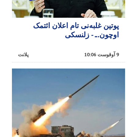
پوتین غلبه‌نی تام اعلان ائتمک
اوچون... - زلنسکی
9 آوقوست 10:06
پلانت