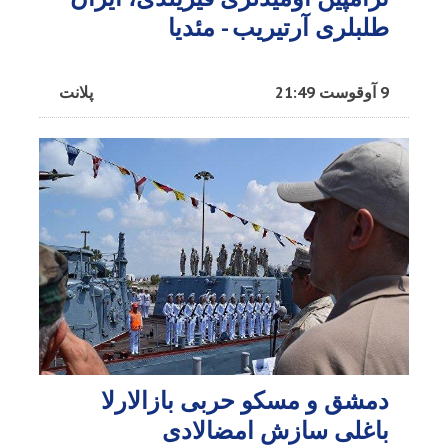
طلبلری آرتیریب - مئدیا
9 آوقوست 21:49
پلانت
دمشق و مسکو حربی بازالارلا
باغلی سازش امضالادی