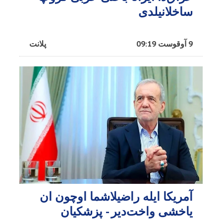
ساخلانیلدی
9 آوقوست 09:19
پلانت
آمریکا ایله راضیلاشما اوچون ان
یاخشی واخت‌دیر - پزشکیان