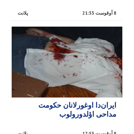
8 آوقوست 21:33
پلانت
ایران‌دا اوغورلانان حکومت
مداحی اؤلدورولوب
8 آوقوست 17:53
پلانت