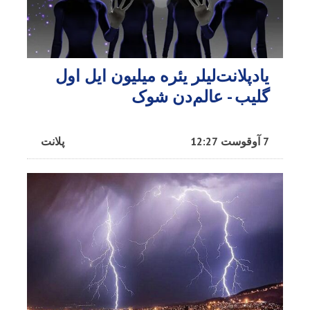
یادپلانت‌لیلر یئره میلیون ایل اول
گلیب - عالم‌دن شوک
7 آوقوست 12:27
پلانت