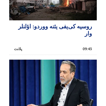
روسیه کی‌یفی یئنه ووردو: اؤلنلر
وار
09:43
پلانت