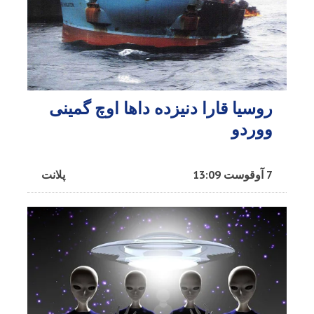
روسیا قارا دنیزده داها اوچ گمینی
ووردو
7 آوقوست 13:09
پلانت