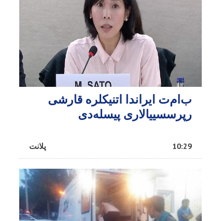
ب‌ام‌ت ایراندا اتنیکلره قارشی
رپرسسییالاری پیسله‌دی
10:29
پلانت