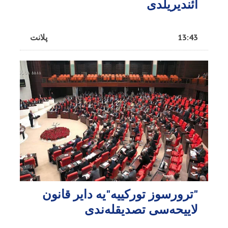
ائندیریلدی
13:43
پلانت
"ترورسوز تورکییه"یه دایر قانون
لاییحه‌سی تصدیقله‌ندی