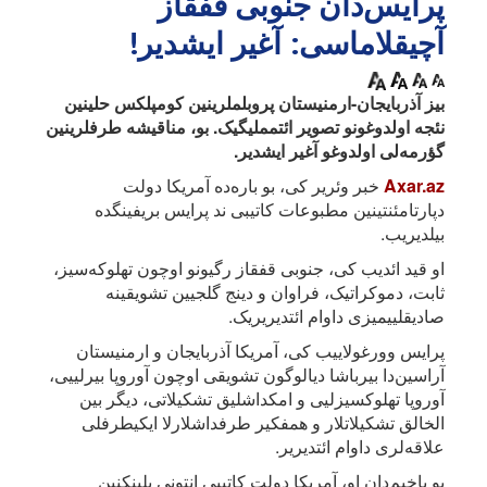
پرایس‌دان جنوبی قفقاز
آچیقلاماسی: آغیر ایشدیر!
بیز آذربایجان-ارمنیستان پروبلملرینین کومپلکس حلینین
نئجه اولدوغونو تصویر ائتمملیگیک. بو، مناقیشه طرفلرینین
گؤرمه‌لی اولدوغو آغیر ایشدیر.
Axar.az
خبر وئریر کی، بو باره‌ده آمریکا دولت
دپارتامئنتینین مطبوعات کاتیبی ند پرایس بریفینگده
بیلدیریب.
او قید ائدیب کی، جنوبی قفقاز رگیونو اوچون تهلوکه‌سیز،
ثابت، دموکراتیک، فراوان و دینج گلجیین تشویقینه
صادیقلییمیزی داوام ائتدیریریک.
پرایس وورغولاییب کی، آمریکا آذربایجان و ارمنیستان
آراسین‌دا بیرباشا دیالوگون تشویقی اوچون آوروپا بیرلییی،
آوروپا تهلوکسیزلیی و امکداشلیق تشکیلاتی، دیگر بین
الخالق تشکیلاتلار و همفکیر طرفداشلارلا ایکیطرفلی
علاقه‌لری داوام ائتدیریر.
بو باخیم‌دان او، آمریکا دولت کاتیبی انتونی بلینکنین