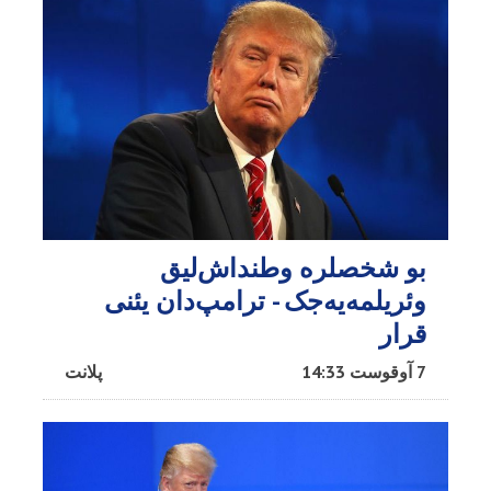
بو شخصلره وطنداش‌لیق
وئریلمه‌یه‌جک - ترامپ‌دان یئنی
قرار
7 آوقوست 14:33
پلانت