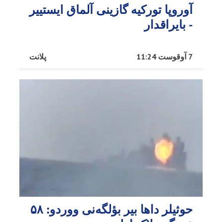
آوروپا تورکیه گازینی آلماق ایستییر
- بایراقدار
7 آوقوست 11:24
پلانت
حوثیلر داها بیر بؤلگه‌نی ووردو: ۵۸