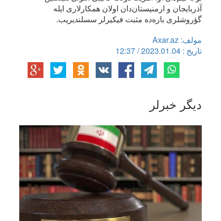
آذربایجان و ارمنیستان‌دان اولان همکارلاری ایله
گؤروشلری باره‌ده مثبت فیکیرلر سسلندیریب.
مولف: Axar.az
تاریخ : 2023.01.04 / 12:37
دیگر خبرلر