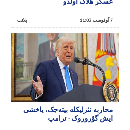
عسگر هلاک اولدو
7 آوقوست 11:03
پلانت
محاربه تئزلیکله بیته‌جک، یاخشی
ایش گؤروروک - ترامپ