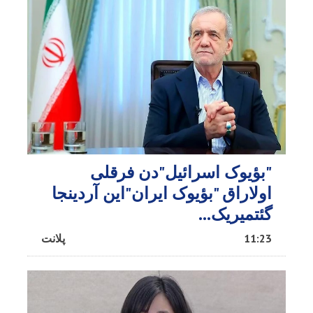
"بؤیوک اسرائیل"دن فرقلی
اولاراق "بؤیوک ایران"این آردینجا
گئتمیریک...
11:23
پلانت