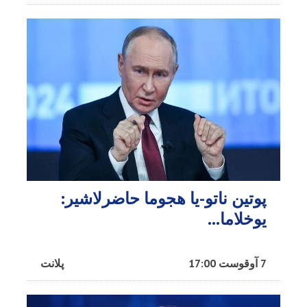
پوتین ناتو-یا هجوما حاضرلاشیر:
یوخلاما...
7 آوقوست 17:00
پلانت