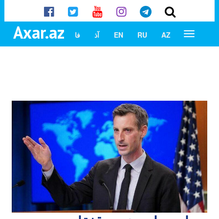
Axar.az
AZ
RU
EN
آذ
فا