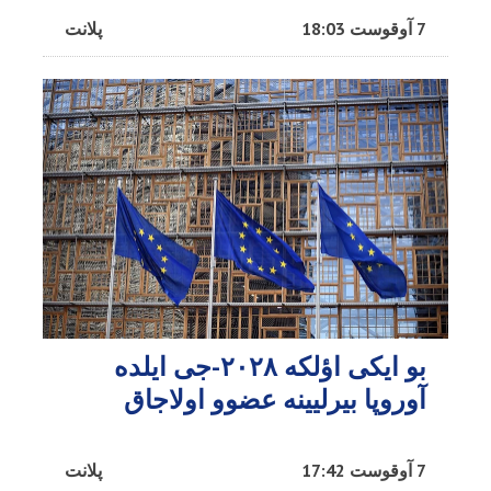
7 آوقوست 18:03
پلانت
بو ایکی اؤلکه ۲۰۲۸-جی ایلده
آوروپا بیرلیینه عضوو اولاجاق
7 آوقوست 17:42
پلانت