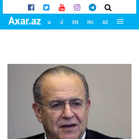
Axar.az
AZ
RU
EN
آذ
فا