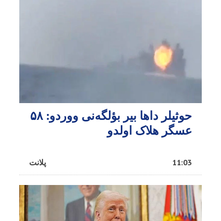
حوثیلر داها بیر بؤلگه‌نی ووردو: ۵۸
عسگر هلاک اولدو
11:03
پلانت