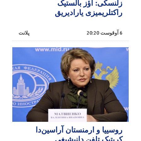
زلنسکی: اؤز بالستیک
راکتلریمیزی یارادیریق
6 آوقوست 20:20
پلانت
روسییا و ارمنستان آراسین‌دا
کریتیک تلفن دانیشیغی