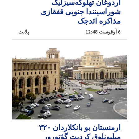
اردوغان تهلوکه‌سیزلیک
شوراسینندا جنوبی قفقازی
مذاکره ائد‌جک
6 آوقوست 12:48
پلانت
ارمنستان بو بانکلاردان ۳۲۰
میلیونلوق کردیت گؤتورور