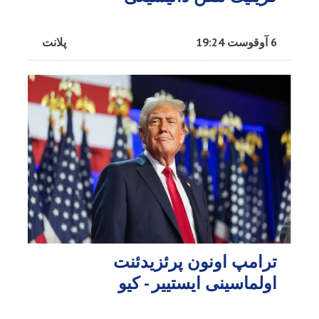
6 آوقوست 19:24
پلانت
ترامپ اونون پرئزیدئنت
اولماسینی ایستییر - کیو