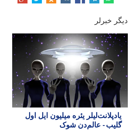
دیگر خبرلر
یادپلانت‌لیلر یئره میلیون ایل اول
گلیب - عالم‌دن شوک