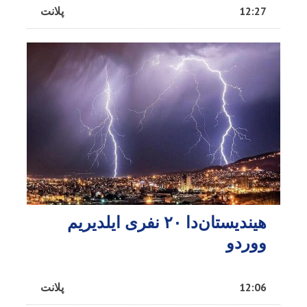
12:27
پلانت
هیندیستان‌دا ۲۰ نفری ایلدیریم
ووردو
12:06
پلانت