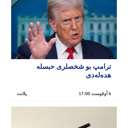
ترامپ بو شخصلری حبسله
هده‌له‌دی
6 آوقوست 17:00
پلانت