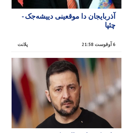
آذربایجان دا موقعینی دییشه‌جک -
چئپا
6 آوقوست 21:58
پلانت