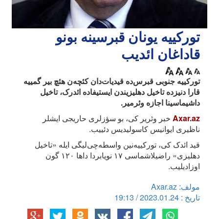
تورکییه یونان قبرسینه بونو
قاداغان ائدیب
تورکییه جنوبی قبرس‌ده قیدیات‌دان کئچه‌ن هئچ بیر گمییه
قارا دنیزده تاخیل دهلیزیندن ایستیفاده ائد‌رک، تاخیل
داشیماسینا اجازه وئرمیر.
Axar.az
خبر وئریر کی، بو سؤزلری حاریجی ایشلر
ناظیری ایوانیس کاسولیدیس دئییب.
قید ائدک کی، تورکییه‌نین واسطه‌چی‌لیگی ایله «تاخیل
دهلیزی» راضیلاشماسی ۱۷ نویابردا داها ۱۲۰ گون
اوزادیلیب.
مولف: Axar.az
تاریخ : 2023.01.24 / 19:13