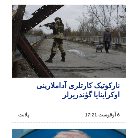
نارکوتیک کارتلری آداملارینی
اوکراینایا گؤندریرلر
6 آوقوست 17:21
پلانت