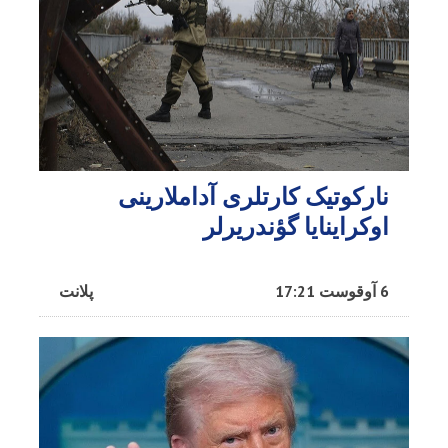
نارکوتیک کارتلری آداملارینی
اوکراینایا گؤندریرلر
6 آوقوست 17:21
پلانت