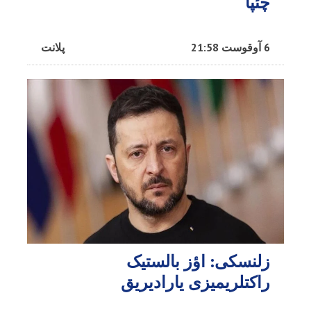
چئپا
6 آوقوست 21:58
پلانت
زلنسکی: اؤز بالستیک
راکتلریمیزی یارادیریق