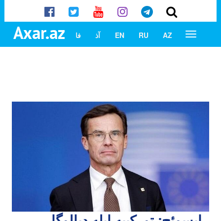
Axar.az
AZ
RU
EN
آذ
فا
ایسوئچ: تورکییه ایله دیالوگا