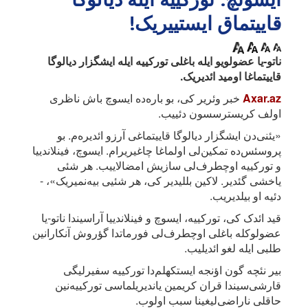
قاییتماق ایستییریک!
ناتو-یا عضولویو ایله باغلی تورکییه ایله ایشگزار دیالوگا
قاییتماغا اومید ائدیریک.
Axar.az
خبر وئریر کی، بو باره‌ده ایسوچ باش ناظری
اولف کریسترسسون دئییب.
«یئنی‌دن ایشگزار دیالوگا قاییتماغی آرزو ائدیره‌م. بو
پروسئس‌ده تمکین‌لی اولماغا چاغیریرام. ایسوچ، فینلاندییا
و تورکییه اوچطرف‌لی سازیش امضالاییب. هر شئی
یاخشی گئدیر. لاکین بللیدیر کی، هر شئیی بیه‌نمیریک»، -
دئیه او بیلدیریب.
قید ائدک کی، تورکییه، ایسوچ و فینلاندییا آراسیندا ناتو-یا
عضولوکله باغلی اوچطرف‌لی فورماتدا گؤروش آنکارانین
طلبی ایله لغو ائدیلیب.
بیر نئچه گون اؤنجه ایستکهلم‌دا تورکییه سفیرلیگی
قارشی‌سیندا قران کریمین یاندیریلماسی تورکییه‌نین
حاقلی ناراضی‌لیغینا سبب اولوب.