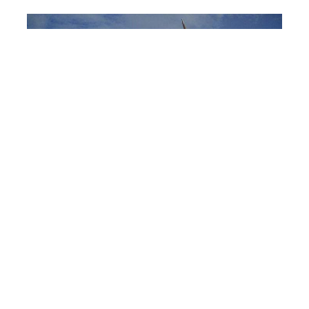
اوکراینا روسییانین بیر راکتینی بئله
وورا بیلمه‌دی
5 آوقوست 12:06
پلانت