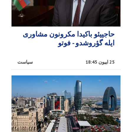
حاجییئو باکیدا مکرونون مشاوری
ایله گؤروشدو - فوتو
25 اییون 18:45
سیاست