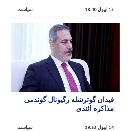
15 اییول 18:40
سیاست
فیدان گوترشله رگیونال گوندمی
مذاکره ائتدی
14 اییول 19:32
سیاست