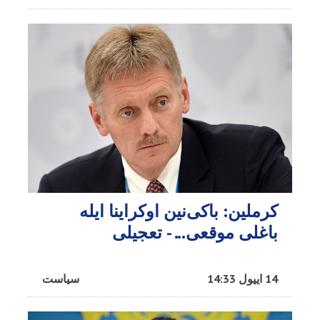
کرملین: باکی‌نین اوکراینا ایله
باغلی موقعی... - تعجیلی
14 اییول 14:33
سیاست