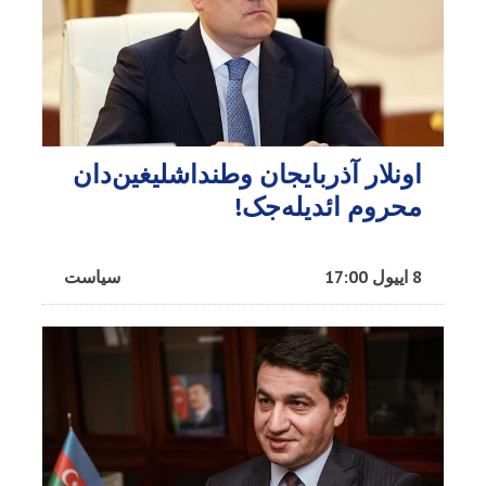
اونلار آذربایجان وطنداشلیغین‌دان
محروم ائدیله‌جک!
8 اییول 17:00
سیاست