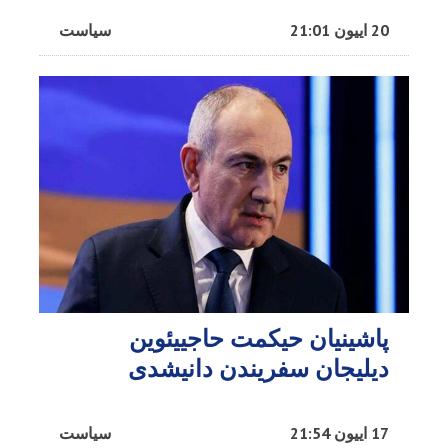
20 اییون 21:01
سیاست
پاشینیان حیکمت حاجییئوین
دیلیجان سفریندن دانیشدی
17 اییون 21:54
سیاست