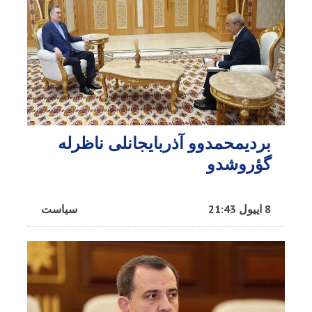
بردیمحمدوو آذربایجانلی ناظرله
گؤروشدو
8 اییول 21:43
سیاست