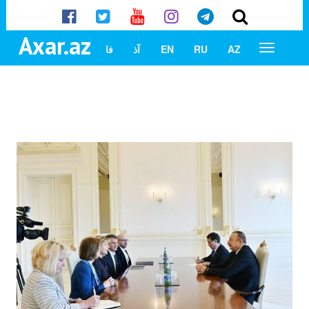
Axar.az
AZ
RU
EN
آذ
فا