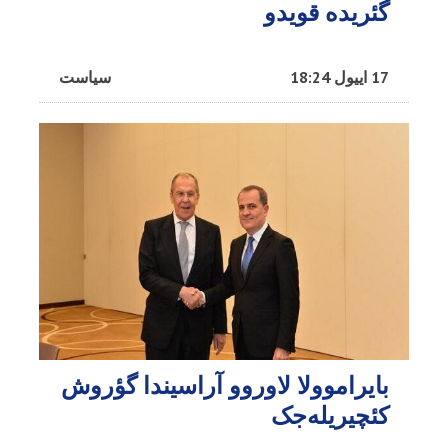
گئریده قویدو
17 اییول 18:24
سیاست
بایراموولا لاوروو آراسیندا گؤروش
کئچیریله‌جک