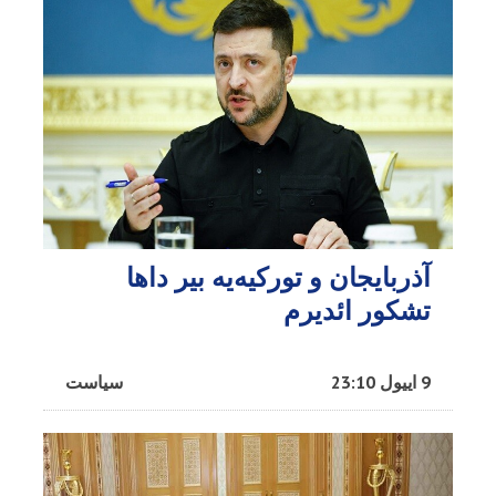
آذربایجان و تورکیه‌یه بیر داها
تشکور ائدیرم
9 اییول 23:10
سیاست