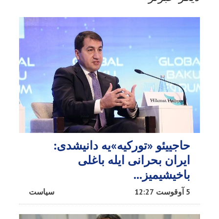
حاجییئو «تورکیه»یه دانیشدی:
ایران بحرانی ایله باغلی
باخیشیمیز...
5 آوقوست 12:27
سیاست