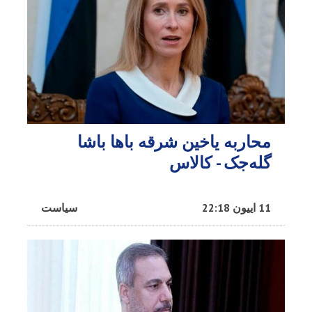
محاربه یاخین شرقه باها باشا
گله‌جک - کالاس
11 اییون 22:18
سیاست