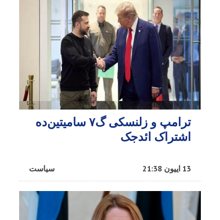
ترامپ و زلنسکی گ۷ سامیتین‌ده
اشتراک ائد‌جک
13 اییون 21:38
سیاست