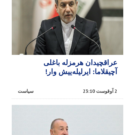
عراقچیدان هرمزله باغلی
آچیقلاما: ایرلیله‌ییش وار!
2 آوقوست 23:10
سیاست