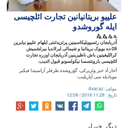
علییو بریتانیانین تجارت ائلچیسی
ایله گوروشدو
آذربایجان رئسپوبلیکاسینین پرئزیدئنتی ایلهام علییو نیابرین
28-ده بویوک بریتانیا و شیمالی ایرلاندیا بیرلشمیش
کراللیغینین باش ناظیرینین آذربایجان اوزره تجارت
ائلچیسی بارونئسسا نیکولسونو قبول ائدیب.
آخار.آذ خبر وئریرکی، گؤروشده طرفلر آراسیندا فیکیر
موبادیله سی آپاریلیب.
مولف: Axar.az
تاریخ : 2016.11.28 / 12:08
دیگر خبرلر