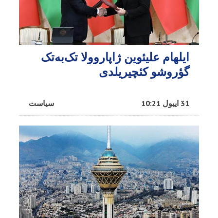
ایلهام علیئوین ژاپاروولا تک‌به‌تک
گؤروشو کئچیریلدی
31 اییول 10:21
سیاست