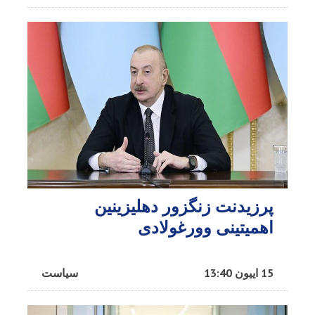
پرزیدنت زنگزور دهلیزینین
اهمیتینی وورغولادی
15 اییون 13:40
سیاست