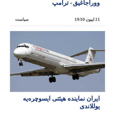
ووراجاغیق - ترامپ
21 اییون 19:30
سیاست
ایران نماینده هیئتی ایسوچره‌یه
یوللاندی