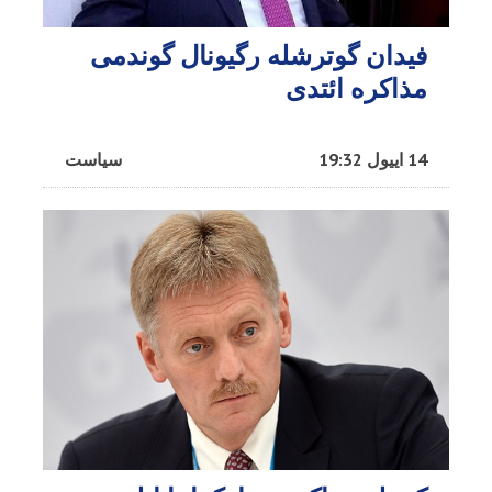
فیدان گوترشله رگیونال گوندمی
مذاکره ائتدی
14 اییول 19:32
سیاست