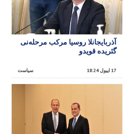
آذربایجانلا روسیا مرکب مرحله‌نی
گئریده قویدو
17 اییول 18:24
سیاست