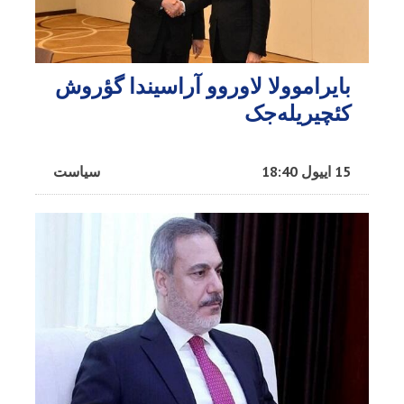
بایراموولا لاوروو آراسیندا گؤروش
کئچیریله‌جک
15 اییول 18:40
سیاست