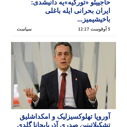
حاجییئو «تورکیه»یه دانیشدی:
ایران بحرانی ایله باغلی
باخیشیمیز...
5 آوقوست 12:27
سیاست
آوروپا تهلوکسیزلیک و امکداشلیق
تشکیلاتینین صدری آذربایجانا گلدی