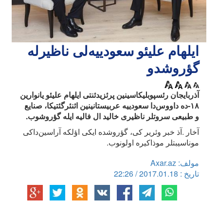
ایلهام علیئو سعودییه‌لی ناظیرله
گؤروشدو
آذربایجان رئسپوبلیکاسینین پرئزیدئنتی ایلهام علیئو یانوارین
۱۸-ده داووس‌دا سعودییه عربیستانینین ائنئرگئتیکا، صنایع
و طبیعی سروتلر ناظیری خالید ال فالیه ایله گؤروشوب.
آخار .آذ خبر وئریر کی، گؤروشده ایکی اؤلکه آراسین‌داکی
موناسیبتلر موذاکیره اولونوب.
مولف: Axar.az
تاریخ : 2017.01.18 / 22:26