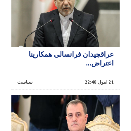
عراقچیدان فرانسالی همکارینا
اعتراض...
21 اییول 22:48
سیاست