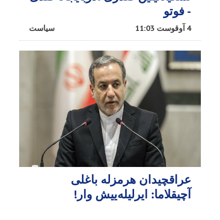
- فوتو
4 آوقوست 11:03
سیاست
عراقچیدان هرمزله باغلی
آچیقلاما: ایرلیله‌ییش وار!