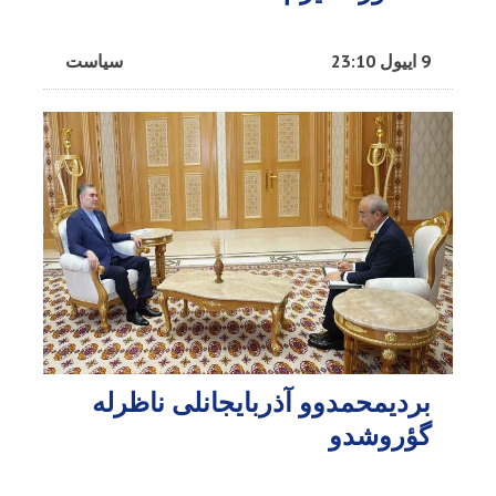
9 اییول 23:10
سیاست
بردیمحمدوو آذربایجانلی ناظرله
گؤروشدو