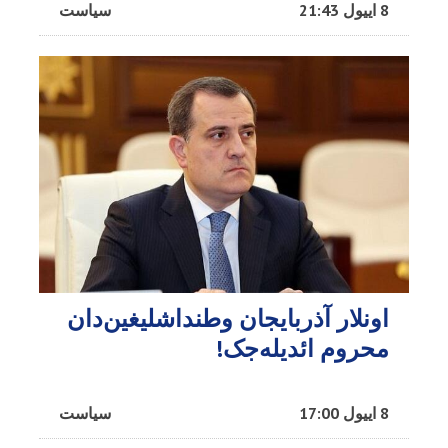
8 اییول 21:43
سیاست
اونلار آذربایجان وطنداشلیغین‌دان
محروم ائدیله‌جک!
8 اییول 17:00
سیاست