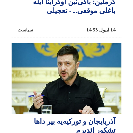
کرملین: باکی‌نین اوکراینا ایله
باغلی موقعی... - تعجیلی
14 اییول 14:33
سیاست
آذربایجان و تورکیه‌یه بیر داها
تشکور ائدیرم