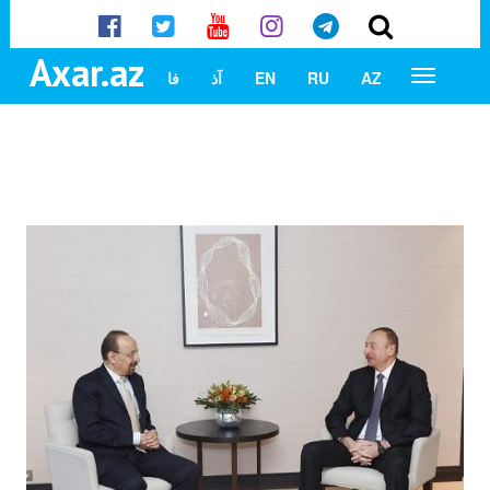
Axar.az
AZ
RU
EN
آذ
فا