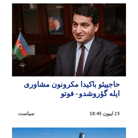
حاجییئو باکیدا مکرونون مشاوری
ایله گؤروشدو - فوتو
25 اییون 18:45
سیاست