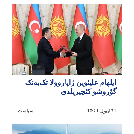
ایلهام علیئوین ژاپاروولا تک‌به‌تک
گؤروشو کئچیریلدی
31 اییول 10:21
سیاست