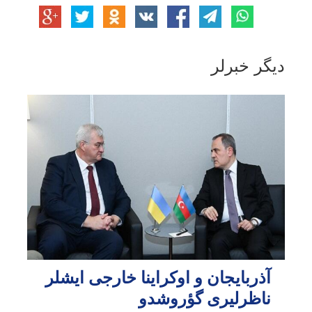
دیگر خبرلر
آذربایجان و اوکراینا خارجی ایشلر
ناظرلیری گؤروشدو