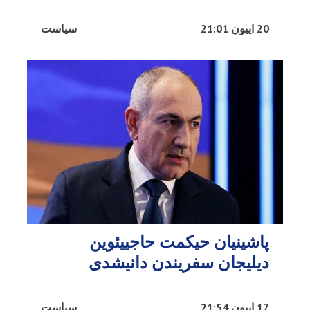
20 اییون 21:01
سیاست
پاشینیان حیکمت حاجییئوین
دیلیجان سفریندن دانیشدی
17 اییون 21:54
سیاست