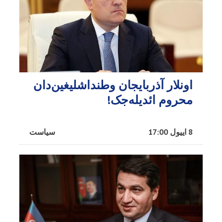
اونلار آذربایجان وطنداشلیغین‌دان
محروم ائدیله‌جک!
8 اییول 17:00
سیاست