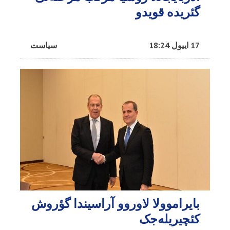
گئریده قویدو
17 اییول 18:24
سیاست
بایراموولا لاوروو آراسیندا گؤروش
کئچیریله‌جک