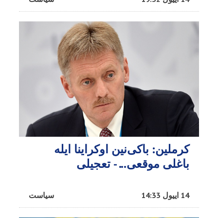
کرملین: باکی‌نین اوکراینا ایله
باغلی موقعی... - تعجیلی
14 اییول 14:33
سیاست