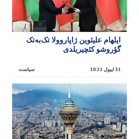
ایلهام علیئوین ژاپاروولا تک‌به‌تک
گؤروشو کئچیریلدی
31 اییول 10:21
سیاست