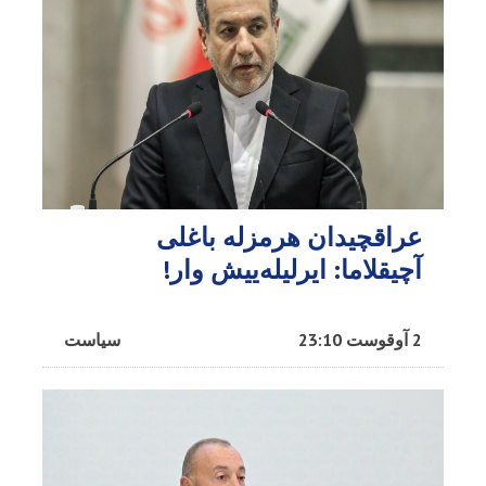
عراقچیدان هرمزله باغلی
آچیقلاما: ایرلیله‌ییش وار!
2 آوقوست 23:10
سیاست