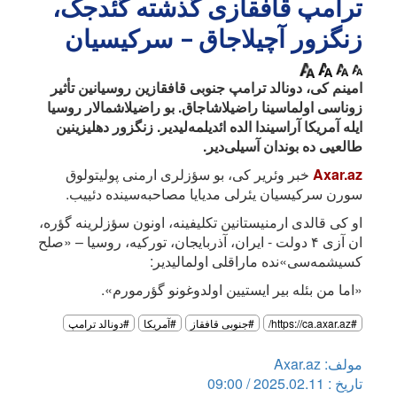
ترامپ قافقازی گذشته گئدجک،
زنگزور آچیلاجاق – سرکیسیان
امینم کی، دونالد ترامپ جنوبی قافقازین روسیانین تأثیر
زوناسی اولماسینا راضیلاشاجاق. بو راضیلاشمالار روسیا
ایله آمریکا آراسیندا الده ائدیلمه‌لیدیر. زنگزور دهلیزینین
طالعیی ده بوندان آسیلی‌دیر.
Axar.az
خبر وئریر کی، بو سؤزلری ارمنی پولیتولوق
سورن سرکیسیان یئرلی مدیایا مصاحبه‌سینده دئییب.
او کی قالدی ارمنیستانین تکلیفینه، اونون سؤزلرینه گؤره،
ان آزی ۴ دولت - ایران، آذربایجان، تورکیه، روسیا – «صلح
کسیشمه‌سی»نده ماراقلی اولمالیدیر:
«اما من بئله بیر ایستیین اولدوغونو گؤرمورم».
#https://ca.axar.az/
#جنوبی قافقاز
#آمریکا
#دونالد ترامپ
مولف: Axar.az
تاریخ : 2025.02.11 / 09:00