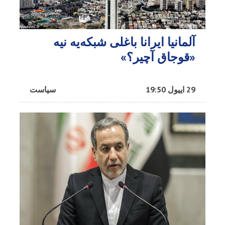
آلمانیا ایرانا باغلی شبکه‌یه نیه
«قوجاق آچیر؟»
29 اییول 19:50
سیاست