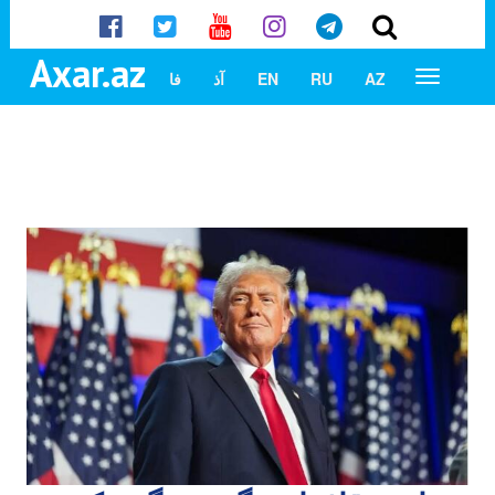
Axar.az
AZ
RU
EN
آذ
فا