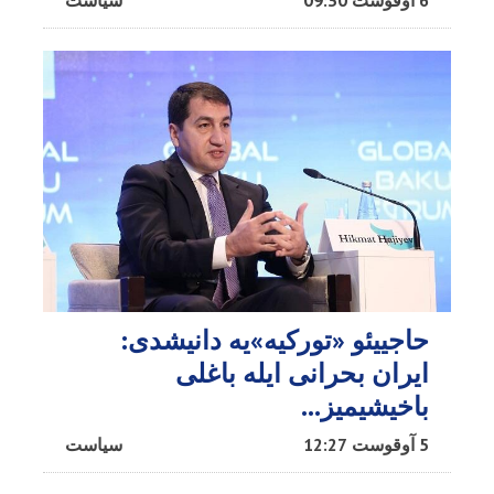
6 آوقوست 09:30
سیاست
حاجییئو «تورکیه»یه دانیشدی:
ایران بحرانی ایله باغلی
باخیشیمیز...
5 آوقوست 12:27
سیاست