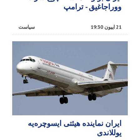
ووراجاغیق - ترامپ
21 اییون 19:30
سیاست
ایران نماینده هیئتی ایسوچره‌یه
یوللاندی