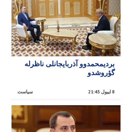
بردیمحمدوو آذربایجانلی ناظرله
گؤروشدو
8 اییول 21:43
سیاست