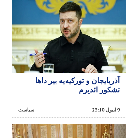
آذربایجان و تورکیه‌یه بیر داها
تشکور ائدیرم
9 اییول 23:10
سیاست