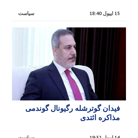
15 اییول 18:40
سیاست
فیدان گوترشله رگیونال گوندمی
مذاکره ائتدی
14 اییول 19:32
سیاست