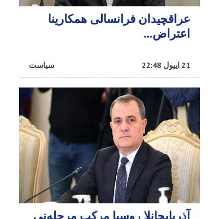
عراقچیدان فرانسالی همکارینا
اعتراض...
21 اییول 22:48
سیاست
آذربایجانلا روسیا مرکب مرحله‌نی