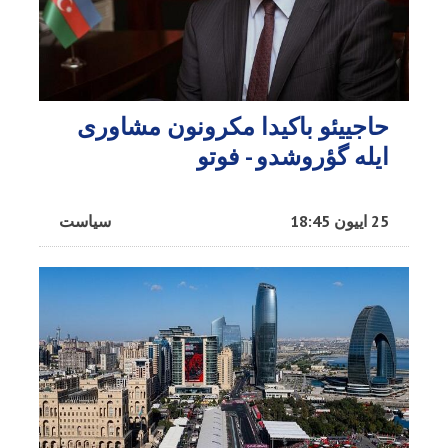
حاجییئو باکیدا مکرونون مشاوری
ایله گؤروشدو - فوتو
25 اییون 18:45
سیاست