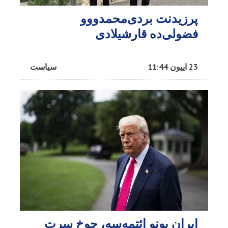
پرزیدنت بردی‌محمدووو
فضولی‌ده قارشیلادی
23 اییون 11:44
سیاست
ایران بونو ائتمه‌سه، چوخ سرت