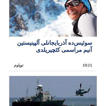
سوئیس‌ده آذربایجانلی آلپینیستین
آنیم مراسمی کئچیریلدی
10:21
توپلوم