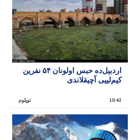
اردبیل‌ده حبس اولونان ۵۴ نفرین
کیم‌لییی آچیقلاندی
10:42
توپلوم