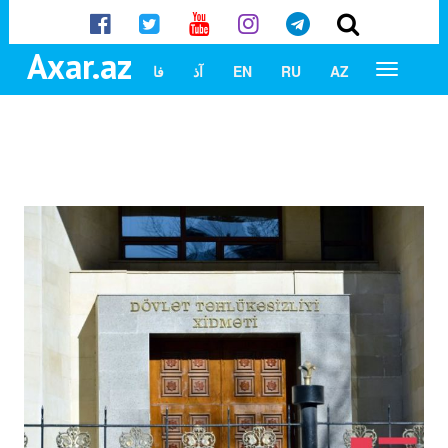
Axar.az
AZ
RU
EN
آذ
فا