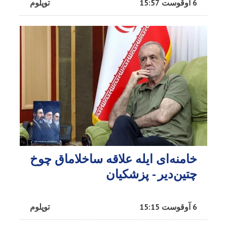
6 آوقوست 15:57
توپلوم
خامنه‌ای ایله علاقه ساخلاماق چوخ
چتین‌دیر - پزشکیان
6 آوقوست 15:15
توپلوم