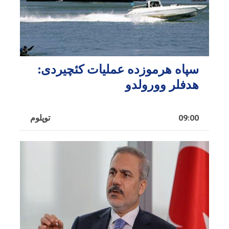
سپاه هرموزده عملیات کئچیردی:
هدفلر وورولدو
09:00
توپلوم