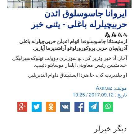
ایروانا جاسوسلوق ائد‌ن
حربیچیلرله باغلی - یئنی خبر
ارمنیستانا جاسوسلوقدا اتهام ائدیلن حربی‌چیلرله باغلی
آذربایجان حربی پروکورورلوغو آراشدیرما آپاریر.
آخار. آذ خبر وئریر کی، بو سؤزلری دؤولت تهلوکه‌سیزلیگی
خیدمتینین رئیس معاوینی ایلقار موسایئو دئییب.
او بیلدیریب کی، حاضردا ایستینتاق داوام ائتدیریلیر.
مولف: Axar.az
تاریخ : 2017.09.12 / 19:25
دیگر خبرلر