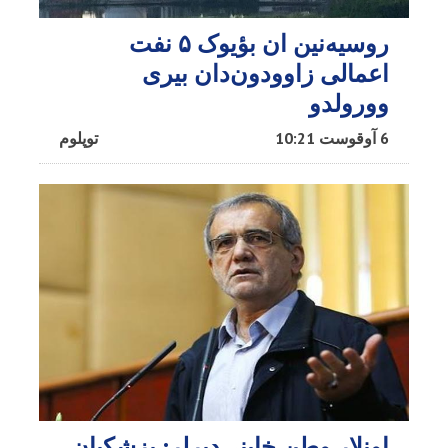
روسیه‌نین ان بؤیوک ۵ نفت
اعمالی زاوودون‌دان بیری
وورولدو
6 آوقوست 10:21
توپلوم
اونلار وطن خاینی‌دیرلر: پزشکیان