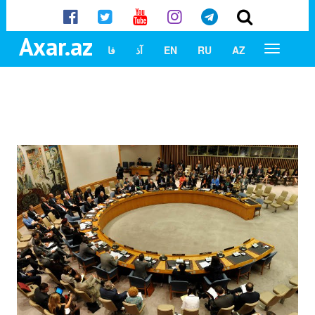
Axar.az
AZ
RU
EN
آذ
فا