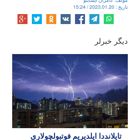
تاریخ : 2023.01.20 / 15:24
دیگر خبرلر
تایلانددا ایلدیریم فوتبولچولاری