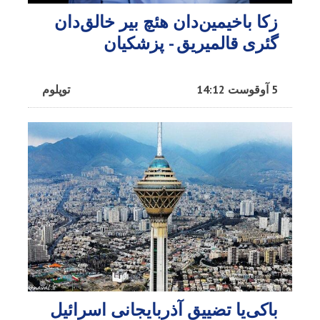
زکا باخیمین‌دان هئچ بیر خالق‌دان
گئری قالمیریق - پزشکیان
5 آوقوست 14:12
توپلوم
باکی‌یا تضییق آذربایجانی اسرائیل