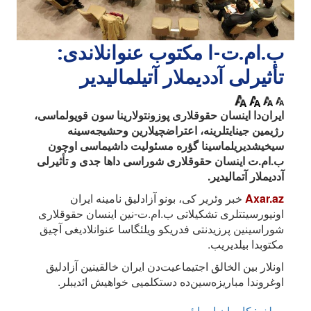
ب.ام.ت-ا مکتوب عنوانلاندی:
تأثیرلی آددیملار آتیلمالیدیر
ایران‌دا اینسان حقوقلاری پوزونتولارینا سون قویولماسی،
رژیمین جینایتلرینه، اعتراضچیلارین وحشیجه‌سینه
سیخیشدیریلماسینا گؤره مسئولیت داشیماسی اوچون
ب.ام.ت اینسان حقوقلاری شوراسی داها جدی و تأثیرلی
آددیملار آتمالیدیر.
Axar.az
خبر وئریر کی، بونو آزادلیق نامینه ایران
اونیورسیتتلری تشکیلاتی ب.ام.ت-نین اینسان حقوقلاری
شوراسینین پرزیدنتی فدریکو ویلئگاسا عنوانلادیغی آچیق
مکتوبدا بیلدیریب.
اونلار بین الخالق اجتیماعیت‌دن ایران خالقینین آزادلیق
اوغروندا مباریزه‌سین‌ده دستکلمیی خواهیش ائدیبلر.
مولف: کامران ایسایئو