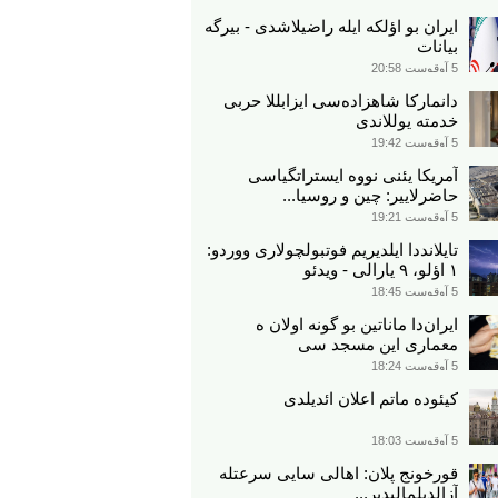
ایران بو اؤلکه ایله راضیلاشدی - بیرگه
بیانات
5 آوقوست 20:58
دانمارکا شاهزاده‌سی ایزابللا حربی
خدمته یوللاندی
5 آوقوست 19:42
آمریکا یئنی نووه ایستراتگیاسی
حاضرلاییر: چین و روسیا...
5 آوقوست 19:21
تایلانددا ایلدیریم فوتبولچولاری ووردو:
۱ اؤلو، ۹ یارالی - ویدئو
5 آوقوست 18:45
ایران‌دا ماناتین بو گونه اولان ه
معماری این مسجد سی
5 آوقوست 18:24
کیئوده ماتم اعلان ائدیلدی
5 آوقوست 18:03
قورخونج پلان: اهالی سایی سرعتله
آزالدیلمالیدیر...