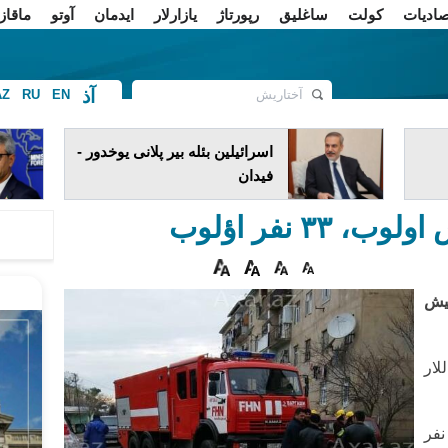
صادیات
کولت
ساغلیق
رپورتاژ
یازارلار
ایدمان
آوتو
ماقاز
آذ
AZ
RU
EN
ف
اسرائیلین بئله بیر پلانی یوخدور -
فیدان
۶ پارتلاییش
لار
کی، پارتلاییشلار زامانی ۳۳ نفر