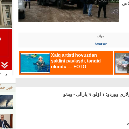
 ۳۱ نفر خلاص
مولف
Axar.az
خبر خط
اؤلو، ۹ یارالی - ویدئو
ی