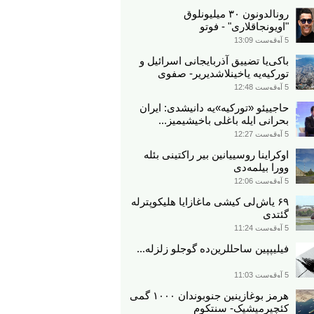
رونالدونون ۳۰ میلیونلوق
"اویونجاقلاری" - فوتو
5 آوقوست 13:09
باکی‌یا تضییق آذربایجانی اسرائیل و
تورکیه‌یه یاخینلاشدیریر- صفوی
5 آوقوست 12:48
حاجییئو «تورکیه»یه دانیشدی: ایران
بحرانی ایله باغلی باخیشیمیز...
5 آوقوست 12:27
اوکراینا روسییانین بیر راکتینی بئله
وورا بیلمه‌دی
5 آوقوست 12:06
۶۹ یاش‌لی کیشی ماغازایا هلیکوپترله
گئتدی
5 آوقوست 11:24
فیلیپپین ساحللرین‌ده گوجلو زلزله...
5 آوقوست 11:03
هرمز بوغازینین جنوبوندان ۱۰۰۰ گمی
کئچیرمیشیک- سنتکوم