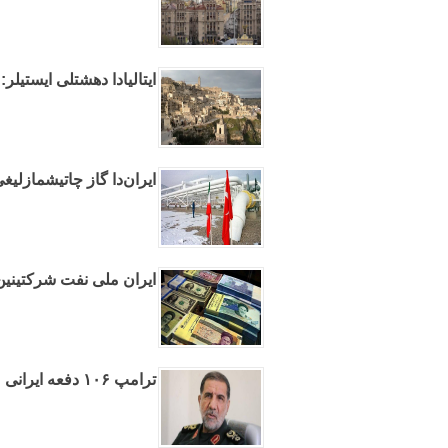
ایتالیادا دهشتلی ایستیلر: ۲۷ شهرده خبردارلیق ائدیلدی
ایران‌دا گاز چاتیشمازلیغی
ایران ملی نفت شرکتینین
ترامپ ۱۰۶ دفعه ایرانی مغلوب ائدیب – کوثری