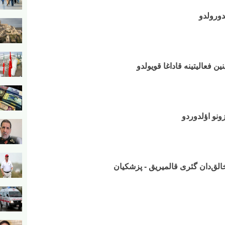
دورولدو
زونو اؤلدوردو
خالق‌دان گئری قالمیریق - پزشکیان