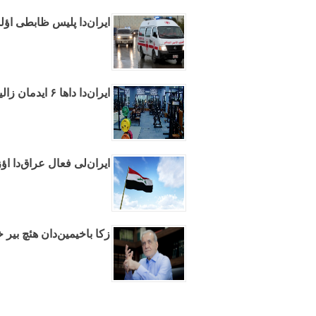
ایران‌دا پلیس ظابطی اؤل
ایران‌دا داها ۶ ایدمان زالینین فعالیتینه قاداغا قویولدو
ایران‌لی فعال عراق‌دا اؤ
زکا باخیمین‌دان هئچ بیر 