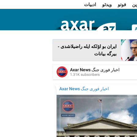
ین
فوتو
ویدئو
ادبیات
ا
ایران بو اؤلکه ایله راضیلاشدی -
بیرگه بیانات