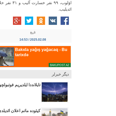
اؤلوب، ۹۹ نفر خسارت آلیب و
ائدیلیب.
تاریخ
2025.02.08 / 14:53
دیگر خبرلر
تایلانددا ایلدیریم فوتبولچولاری ووردو: ۱ 
کیئوده ماتم اعلان ائدیلد