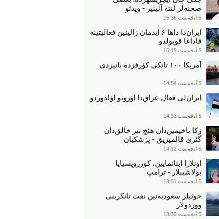
صحنه‌لر لنته آلینیر - ویدئو
5 آوقوست 15:36
ایران‌دا داها ۶ ایدمان زالینین فعالیتینه
قاداغا قویولدو
5 آوقوست 15:15
آمریکا ۱۰۰ تانکی کؤرفزده باتیردی
5 آوقوست 14:54
ایران‌لی فعال عراق‌دا اؤزونو اؤلدوردو
5 آوقوست 14:33
زکا باخیمین‌دان هئچ بیر خالق‌دان
گئری قالمیریق - پزشکیان
5 آوقوست 14:12
اونلارا اینانمایین، کورروپسیایا
بولاشیبلار - ترامپ
5 آوقوست 13:51
حوثیلر سعودیه‌نین نفت تانکرینی
ووردولار
5 آوقوست 13:30