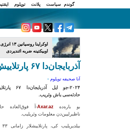
گوندم
سیاست
پلانت
توپلوم
ایقتی
اخبار فارسی
چاغداش تریبونو
اوکراینا روسیانین ۱۳ انرژی
اوبیکتینه ضربه ائندیردی
آذربایجان‌دا ۶۷ پارتلاییش اولوب، ۳۳ نفر اؤلوب
آنا صحیفه
توپلوم
۲۰۲۴-جو ایل آذربایجان‌دا ۷
حادثه‌سی باش وئریب.
بو باره‌ده
Axar.az
-آ فوق‌العاده حال
ناظیرلیین‌دن معلومات وئریلیب.
بیلدیریلیب 