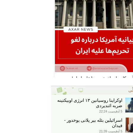
ّی
اوکراینا روسیانین ۱۳ انرژی اوبیکتینه
ضربه ائندیردی
5 آوقوست 22:24
اسرائیلین بئله بیر پلانی یوخدور -
فیدان
5 آوقوست 21:39