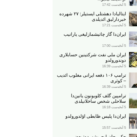
5 آوقوست 17:42
ایتالیادا دهشتلی ایستیلر: ۲۷ شهرده
خبردارلیق ائدیلدی
5 آوقوست 17:21
ایران‌دا گاز چاتیشمازلیغی یارانیب
5 آوقوست 17:00
ایران ملی نفت شرکتینین حسابلاری
دوندورولدو
5 آوقوست 16:39
ترامپ ۱۰۶ دفعه ایرانی مغلوب ائدیب
– کوثری
5 آوقوست 16:39
ترامپین گلف کلوبونون یانین‌دا
سلاحلی شخص ساخلانیلدی
5 آوقوست 16:18
ایران‌دا پلیس ظابطی اؤلدورولدو
5 آوقوست 15:57
جکی چان ایچریشهرده: بعضی