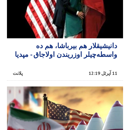
دانیشیقلار هم بیرباشا، هم ده
واسطه‌چیلر اوزریندن اولاجاق - مپدیا
11 آپرئل 12:19
پلانت