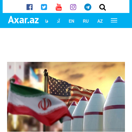
Axar.az
AZ
RU
EN
آذ
فا