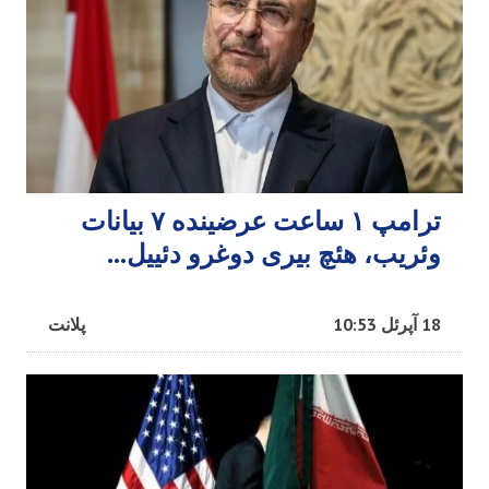
ترامپ ۱ ساعت عرضینده ۷ بیانات
وئریب، هئچ بیری دوغرو دئییل...
18 آپرئل 10:53
پلانت