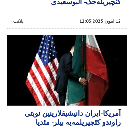
کئچیریله‌جک- البوسعیدی
12 اییون 2025 12:03
پلانت
آمریکا-ایران دانیشیقلارینین نوبتی
راوندو کئچیریلمه‌یه بیلر- مئدیا