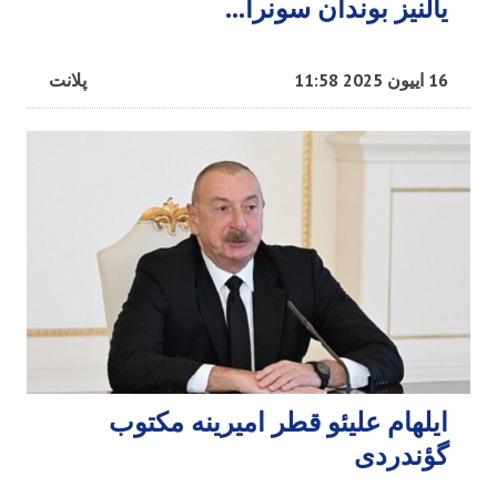
یالنیز بوندان سونرا…
16 اییون 2025 11:58
پلانت
ایلهام علیئو قطر امیرینه مکتوب
گؤندردی