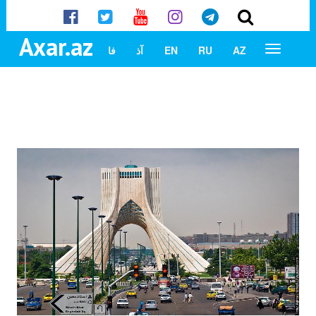
Axar.az
AZ
RU
EN
آذ
فا