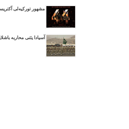
مشهور تورکیه‌لی آکتریسا "۴۴" فیلمیند
آسیادا یئنی محاربه باشلا