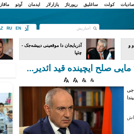
صادیات
کولت
ساغلیق
رپورتاژ
یازارلار
ایدمان
آوتو
ماقاز
آذ
AZ
RU
EN
ف
 و
آذربایجان دا موقعینی دییشه‌جک -
چئپا
ی دنیا محاربه‌سین‌ده غلبه‌نین ۸۱-جی
ندا
باش