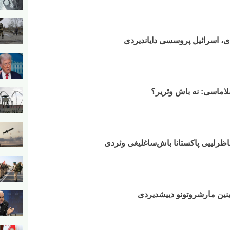
، اسرائیل پروسسی دایاندیردی
لاماسی: نه باش وئریر؟
اظرلییی پاکستانا باش‌ساغلیغی وئردی