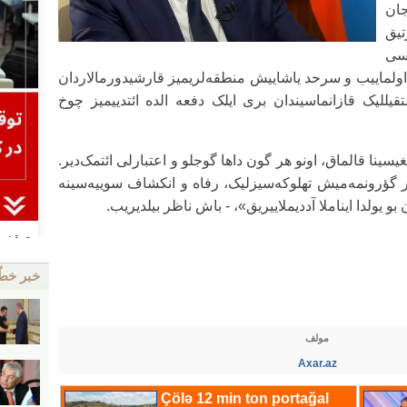
یجان
تیق
اسی
ن اولماییب و سرحد یاشاییش منطقه‌لریمیز قارشیدورمالاردان
تقیللیک قازانماسیندان بری ایلک دفعه الده ائتدییمیز چوخ
یسینا قالماق، اونو هر گون داها گوجلو و اعتبارلی ائتمک‌دیر.
لر گؤرونمه‌میش تهلوکه‌سیزلیک، رفاه و انکشاف سوییه‌سینه
 یولدا ایناملا آددیملاییریق»، - باش ناظر بیلدیریب.
خبر خط
مولف
Axar.az