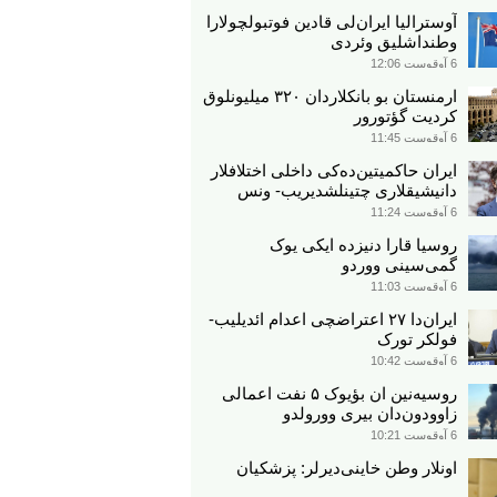
آوسترالیا ایران‌لی قادین فوتبولچولارا
وطنداشلیق وئردی
6 آوقوست 12:06
ارمنستان بو بانکلاردان ۳۲۰ میلیونلوق
کردیت گؤتورور
6 آوقوست 11:45
ایران حاکمیتین‌ده‌کی داخلی اختلافلار
دانیشیقلاری چتینلشدیریب- ونس
6 آوقوست 11:24
روسیا قارا دنیزده ایکی یوک
گمی‌سینی ووردو
6 آوقوست 11:03
ایران‌دا ۲۷ اعتراضچی اعدام ائدیلیب-
فولکر تورک
6 آوقوست 10:42
روسیه‌نین ان بؤیوک ۵ نفت اعمالی
زاوودون‌دان بیری وورولدو
6 آوقوست 10:21
اونلار وطن خاینی‌دیرلر: پزشکیان