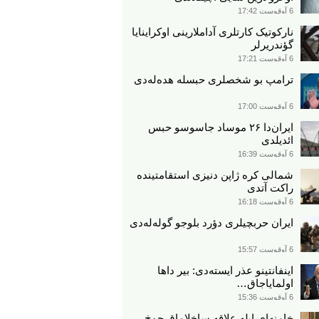
6 آوقوست 17:42
نارکوتیک کارتلری آداملارینی اوکراینایا
گؤندریرلر
6 آوقوست 17:21
ترامپ بو شخصلری حبسله هده‌له‌دی
6 آوقوست 17:00
ایران‌دا ۲۶ موساد جاسوسو حبس
ائدیلدی
6 آوقوست 16:39
شمالی کره ژاپن دنیزی استقامتینده
راکت آتدی
6 آوقوست 16:18
ایران حربچیلری دؤرد بلوجو گوله‌له‌دی
6 آوقوست 15:57
اینفانتینو عذر ایسته‌دی: بیر داها
اولمایاجاق…
6 آوقوست 15:36
خامنه‌ای ایله علاقه ساخلاماق چوخ