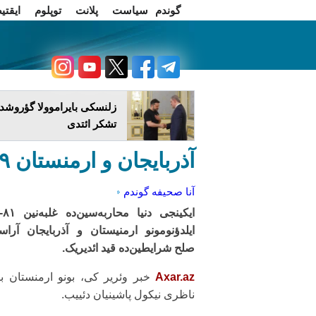
گوندم
سیاست
پلانت
توپلوم
ایقتی
اخبار فارسی
چاغداش تریبونو
زلنسکی بایراموولا گؤروشدو
تشکر ائتدی
آذربایجان و ارمنستان ۹ مایی صلح ایچینده قید ائدیر...
آنا صحیفه
گوندم
ایکینج
ایلدؤنومونو ارمنیستان و آذربایجان آراسی
صلح شرایطین‌ده قید ائدیریک.
Axar.az
خبر وئریر کی، بونو ارمنستان 
ناظری نیکول پاشینیان دئییب.