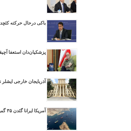
باکی درحال حرکته کئچدی
پزشکیان‌دان استعفا آچیق
آذربایجان خارجی ایشلر ن
آمریکا ایرانا گئدن ۳۵ گمینین مارشروتونو دییشدیردی