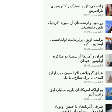
زلنسکی: اؤز بالستیک راکتلریمیزی
یارادیریق
6 آوقوست 20:20
روسییا و ارمنستان آراسین‌دا کریتیک
تلفن دانیشیغی
6 آوقوست 19:24
ترامپ اونون پرئزیدئنت اولماسینی
ایستییر - کیو
6 آوقوست 19:21
ایران و آمریکا آراسیندا بو مذاکره
اولونور - فیدان
6 آوقوست 18:49
عراق گروپلاشمالارا سون خبردارلیق
ائتدی: یا ترک سلاح.، یا دا…
6 آوقوست 18:27
بو اؤلکه آمریکادان یاریم میلیاردلیق
راکت آلیر
6 آوقوست 18:03
شرقی آذربایجان‌دا حبس اولونان
اوغرولارین سایی آچیقلاندی