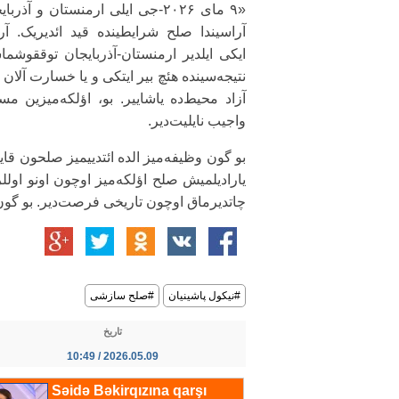
«۹ مای ۲۰۲۶-جی ایلی ارمنستان و آذربا
آراسیندا صلح شرایطینده قید ائدیریک. آر
ایکی ایلدیر ارمنستان-آذربایجان توققوشم
نتیجه‌سینده هئچ بیر ایتکی و یا خسارت آلا
آزاد محیط‌ده یاشاییر. بو، اؤلکه‌میزین مس
واجیب نایلیت‌دیر.
بو گون وظیفه‌میز الده ائتدییمیز صلحون قایغ
یارادیلمیش صلح اؤلکه‌میز اوچون اونو اول
چاتدیرماق اوچون تاریخی فرصت‌دیر. بو گون بو
#نیکول پاشینیان
#صلح سازشی
تاریخ
2026.05.09 / 10:49