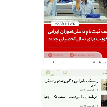
ّی
زلنسکی بایراموولا گؤروشدو و تشکر
ائتدی
6 آوقوست 22:44
آذربایجان دا موقعینی دییشه‌جک - چئپا
6 آوقوست 21:58