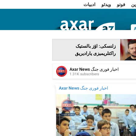
ین
فوتو
ویدئو
ادبیات
ا
زلنسکی: اؤز بالستیک
راکتلریمیزی یارادیریق