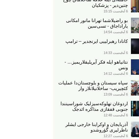
چتین‌دیر - پزشکیان
6 آوقوست 15:15
بو راضیلاشما تهرانا مانور امکانی
یاراداجاق - تسی‌سین
6 آوقوست 14:54
کانادا رهبرلییی ایرنجدیر – ترامپ
6 آوقوست 14:33
نتانیاهو ایله فکر آیریلیقلاریمیز… -
ونس
6 آوقوست 14:12
سپاه سیستان و بلوچستان‌دا عملیات
کئچیریب- ساخلانیلانلار وار
6 آوقوست 13:09
اردوغان تهلوکه‌سیزلیک شوراسینندا
جنوبی قفقازی مذاکره ائد‌جک
6 آوقوست 12:48
آذربایجان و اوکراینا خارجی ایشلر
ناظرلیری گؤروشدو
6 آوقوست 12:27