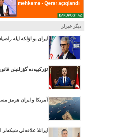
دیگر خبرلر
ایران بو اؤلکه ایله راضیل
تۆرکییه‌ده گؤزلنیلن قانو
آمریکا و ایران هرمز مسئل
ایرانلا علاقه‌لی شبکه‌لر 