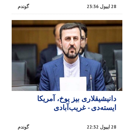
28 اییول 23:36
گوندم
دانیشیقلاری بیز یوخ، آمریکا
ایسته‌دی - غریب‌آبادی
28 اییول 22:32
گوندم