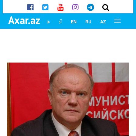
Axar.az
AZ
RU
EN
آذ
فا