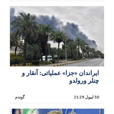
ایراندان «جزا» عملیاتی: آنقار و
چنلر ورولدو
30 اییول 21:29
گوندم