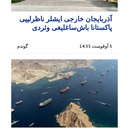
آذربایجان خارجی ایشلر ناظرلییی
پاکستانا باش‌ساغلیغی وئردی
3 آوقوست 14:33
گوندم