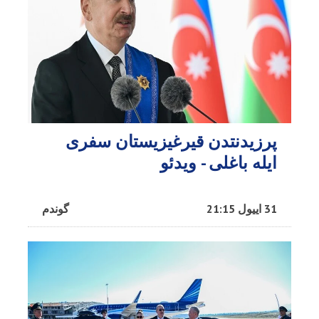
پرزیدنتدن قیرغیزیستان سفری
ایله باغلی - ویدئو
31 اییول 21:15
گوندم