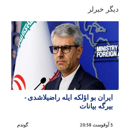
دیگر خبرلر
ایران بو اؤلکه ایله راضیلاشدی -
بیرگه بیانات
5 آوقوست 20:58
گوندم