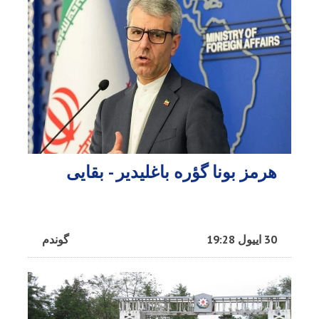
هرمز بونا گؤره باغلیدیر - بقایی
30 اییول 19:28
گوندم