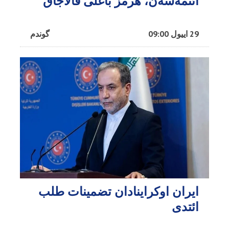
ائتمه‌سه‌ن، هرمز باغلی قالاجاق
29 اییول 09:00
گوندم
ایران اوکراینادان تضمینات طلب
ائتدی