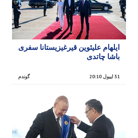
ایلهام علیئوین قیرغیزیستانا سفری
باشا چاتدی
31 اییول 20:10
گوندم