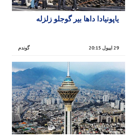
یاپونیادا داها بیر گوجلو زلزله
29 اییول 20:15
گوندم