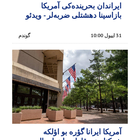
ایراندان بحرینده‌کی آمریکا
بازاسینا دهشتلی ضربه‌لر - ویدئو
31 اییول 10:00
گوندم
آمریکا ایرانا گؤره بو اؤلکه