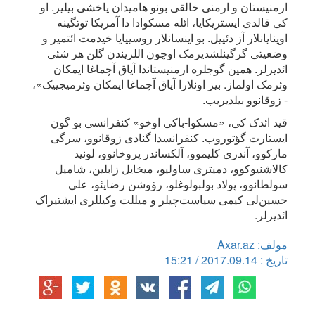
ارمنیستان و ارمنی خالقی بونو هامیدان یاخشی بیلیر. او
کی قالدی ایستریکایا، ائله مسکوادا دا آمریکا توتگینه
اوینایانلار آز دئییل. بو اینسانلار روسییایا خیدمت ائتمیر و
وضعیتی گرگینلشدیرمک اوچون اللریندن گلن هر شئی
ائدیرلر. همین گوجلره ارمنیستاندا آیاق آچماغا ایمکان
وئرمک اولماز. بیز اونلارا آیاق آچماغا ایمکان وئرمیجییک»،
- زوقانوو بیلدیریب.
قید ائدک کی، «مسکوا-باکی اوخو» کنفرانسی بو گون
ایستارت گؤتوروب. کنفرانسدا گنادی زوقانوو، سرگی
مارکوو، آندری کلیموو، آلکساندر پروخانوو، لونید
کالاشنیوکوو، دمیتری ساولیو، میخایل زابلین، شامیل
سولطانوو، پولاد بولبولوغلو، رؤوشن رضایئو، علی
حسین‌لی کیمی سیاست‌چیلر و میللت وکیللری ایشتیراک
ائدیرلر.
مولف: Axar.az
تاریخ : 2017.09.14 / 15:21