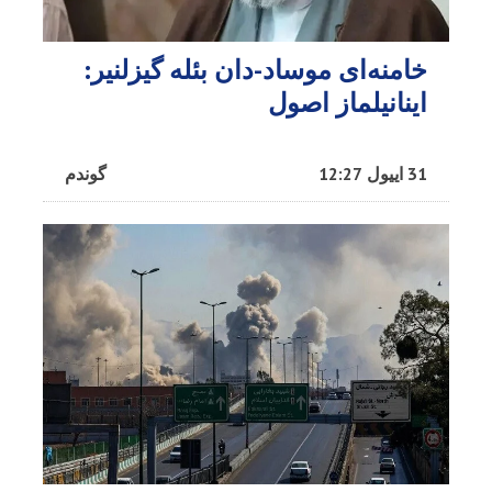
خامنه‌ای موساد-دان بئله گیزلنیر:
اینانیلماز اصول
31 اییول 12:27
گوندم