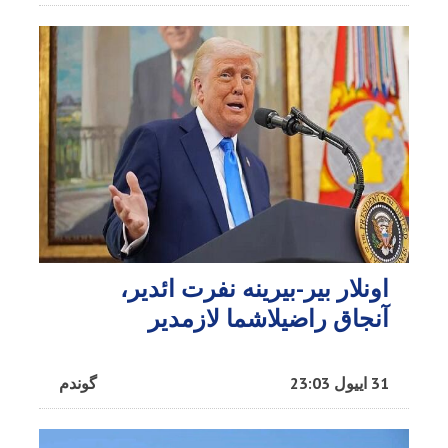
اونلار بیر-بیرینه نفرت ائدیر،
آنجاق راضیلاشما لازمدیر
31 اییول 23:03
گوندم