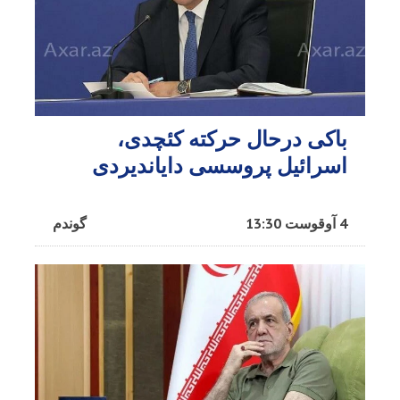
باکی درحال حرکته کئچدی،
اسرائیل پروسسی دایاندیردی
4 آوقوست 13:30
گوندم