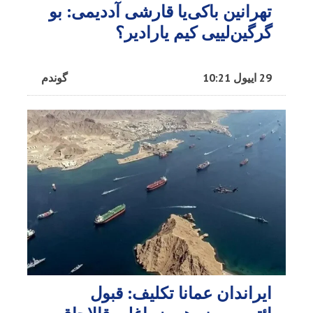
تهرانین باکی‌یا قارشی آددیمی: بو
گرگین‌لییی کیم یارادیر؟
29 اییول 10:21
گوندم
ایراندان عمانا تکلیف: قبول