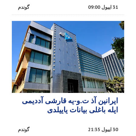
31 اییول 09:00
گوندم
ایرانین آذ ت.و-یه قارشی آددیمی
ایله باغلی بیانات یاییلدی
30 اییول 21:35
گوندم