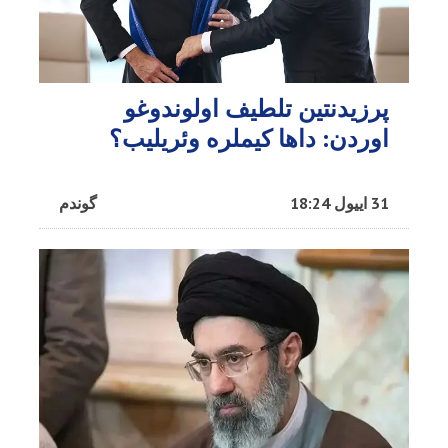
پرزیدنتین تلطیف اولوندوغو
اوردن: داها کیملره وئریلیب؟
31 اییول 18:24
گوندم