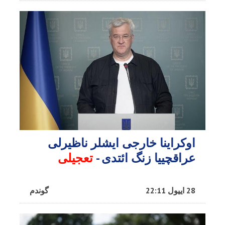
اوکراینا خارجی ایشلر ناظیرلی
عراقچییا زنگ ائتدی -
تعجیلی
28 اییول 22:11
گوندم