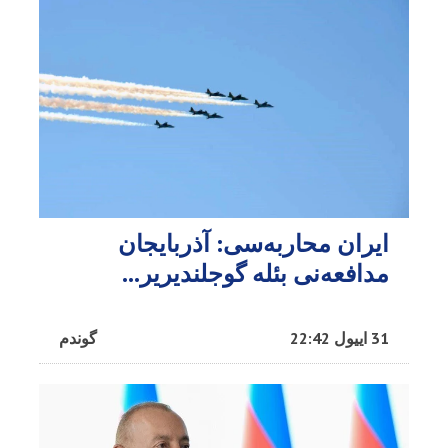
ایران محاربه‌سی: آذربایجان
مدافعه‌نی بئله گوجلندیریر...
31 اییول 22:42
گوندم