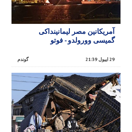
آمریکانین مصر لیمانینداکی
گمیسی وورولدو - فوتو
29 اییول 21:39
گوندم