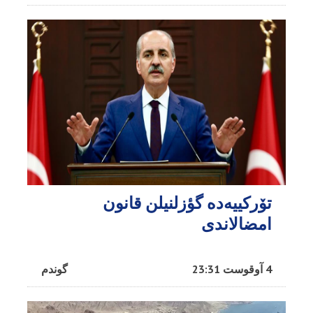
تۆرکییه‌ده گؤزلنیلن قانون
امضالاندی
4 آوقوست 23:31
گوندم