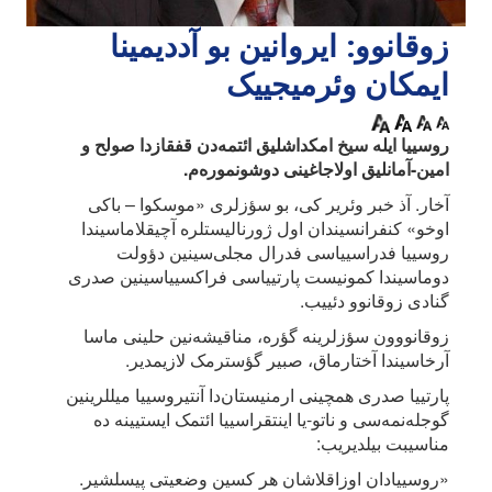
زوقانوو: ایروانین بو آددیمینا
ایمکان وئرمیجییک
روسییا ایله سیخ امکداشلیق ائتمه‌دن قفقازدا صولح و
امین-آمانلیق اولاجاغینی دوشونموره‌م.
آخار. آذ خبر وئریر کی، بو سؤزلری «موسکوا – باکی
اوخو» کنفرانسیندان اول ژورنالیستلره آچیقلاماسیندا
روسییا فدراسییاسی فدرال مجلی‌سینین دؤولت
دوماسیندا کمونیست پارتییاسی فراکسییاسینین صدری
گنادی زوقانوو دئییب.
زوقانووون سؤزلرینه گؤره، مناقیشه‌نین حلینی ماسا
آرخاسیندا آختارماق، صبیر گؤسترمک لازیمدیر.
پارتییا صدری همچینی ارمنیستان‌دا آنتیروسییا میللرینین
گوجله‌نمه‌سی و ناتو-یا اینتقراسییا ائتمک ایستیینه ده
مناسیبت بیلدیریب:
«روسییادان اوزاقلاشان هر کسین وضعیتی پیسلشیر.