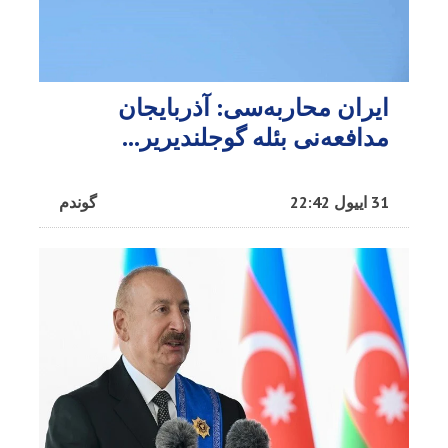
ایران محاربه‌سی: آذربایجان
مدافعه‌نی بئله گوجلندیریر...
31 اییول 22:42
گوندم