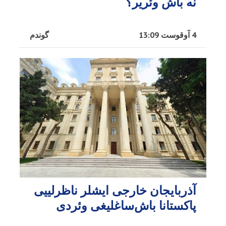
نه باش وئریر؟
4 آوقوست 13:09
گوندم
آذربایجان خارجی ایشلر ناظرلییی
پاکستانا باش‌ساغلیغی وئردی