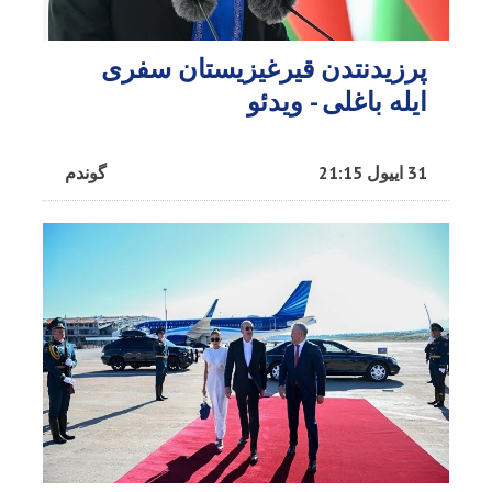
پرزیدنتدن قیرغیزیستان سفری
ایله باغلی - ویدئو
31 اییول 21:15
گوندم