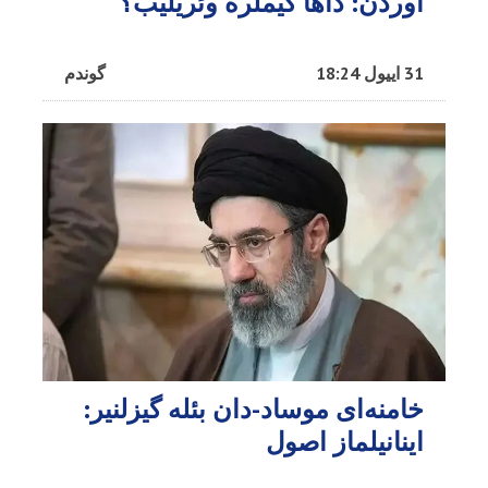
اوردن: داها کیملره وئریلیب؟
31 اییول 18:24
گوندم
خامنه‌ای موساد-دان بئله گیزلنیر:
اینانیلماز اصول