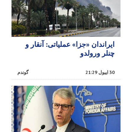
ایراندان «جزا» عملیاتی: آنقار و
چنلر ورولدو
30 اییول 21:29
گوندم