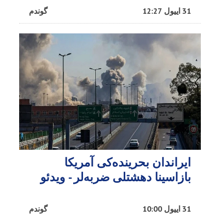
31 اییول 12:27
گوندم
ایراندان بحرینده‌کی آمریکا
بازاسینا دهشتلی ضربه‌لر - ویدئو
31 اییول 10:00
گوندم