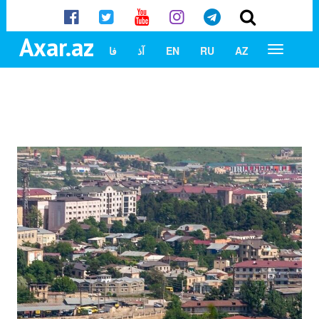
Axar.az
AZ
RU
EN
آذ
فا