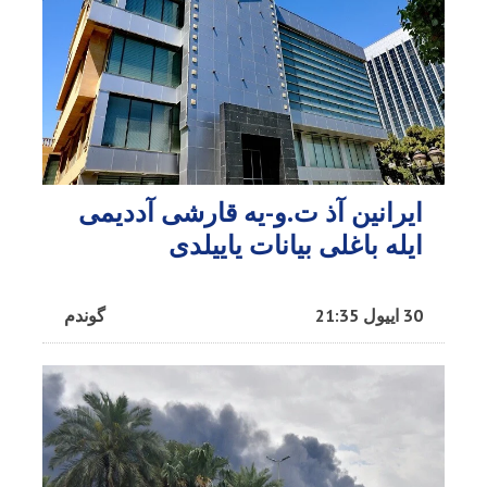
ایرانین آذ ت.و-یه قارشی آددیمی
ایله باغلی بیانات یاییلدی
30 اییول 21:35
گوندم