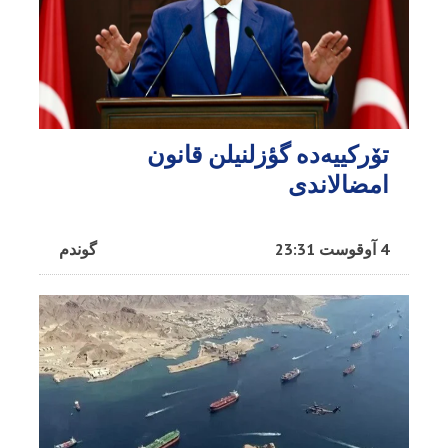
تۆرکییه‌ده گؤزلنیلن قانون
امضالاندی
4 آوقوست 23:31
گوندم