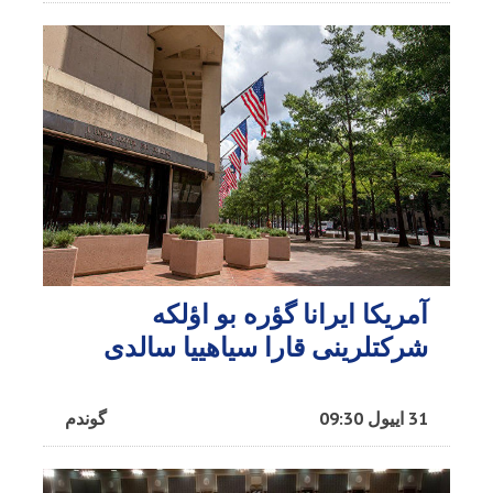
آمریکا ایرانا گؤره بو اؤلکه
شرکتلرینی قارا سیاهییا سالدی
31 اییول 09:30
گوندم