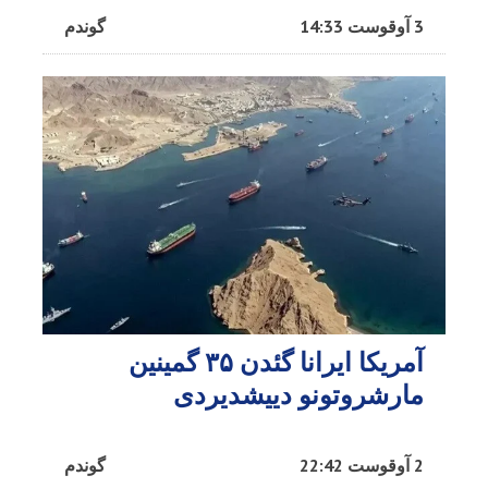
3 آوقوست 14:33
گوندم
آمریکا ایرانا گئدن ۳۵ گمینین
مارشروتونو دییشدیردی
2 آوقوست 22:42
گوندم