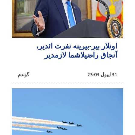
اونلار بیر-بیرینه نفرت ائدیر،
آنجاق راضیلاشما لازمدیر
31 اییول 23:03
گوندم