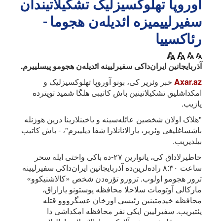
آوروپا تهلوکسیزلیک تشکیلاتیندان
سفیرلییمیزه ائدیله‌ن هجوما -
رئاکسییا
آذربایجانین ایران‌داکی سفیرلیینه ائدیله‌ن هجومو پیسلییرم.
Axar.az
خبر وئریر کی، بونو آوروپا تهلوکسیزلیک و
امکداشلیق تشکیلاتینین باش کاتیبی هلگا شمید تویترده
یازیب.
"هلاک اولان شخصین عائله‌سینه و یاخینلارینا درین هوزنله
باشساغلیغی وئریر، یارالانانلارا شفا دیلییرم"، - باش کاتیب
بیلدیریب.
خاطیرلاداق کی، یانوارین ۲۷-ده باکی واختی ایله سحر
ساعت ۸:۳۰ راده‌لرین‌ده آذربایجانین ایران‌داکی سفیرلیینه
ترور هجومو اولوب. ترورو تؤره‌دن شخص «کالاشنیکوو»
مارکالی آوتومات سلاحلا محافظه پوستونو یاراراق،
محافظه خیدمتینین رئیسی اورخان عسگرووو قتله
یئتیریب. سفیرلیین ایکی نفر محافظه امکداشی دا