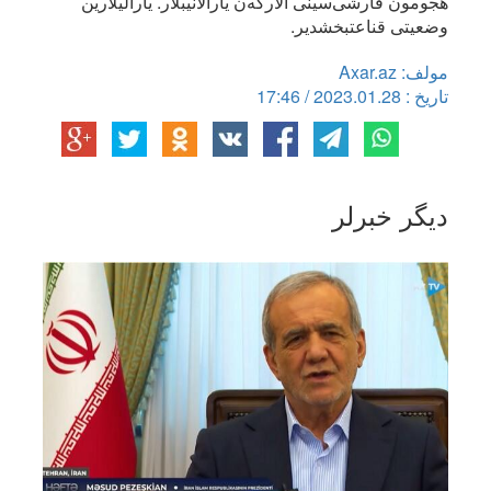
هجومون قارشی‌سینی آلارکه‌ن یارالانیبلار. یارالیلارین
وضعیتی قناعتبخشدیر.
مولف: Axar.az
تاریخ : 2023.01.28 / 17:46
دیگر خبرلر