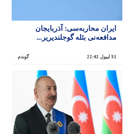
ایران محاربه‌سی: آذربایجان
مدافعه‌نی بئله گوجلندیریر...
31 اییول 22:42
گوندم