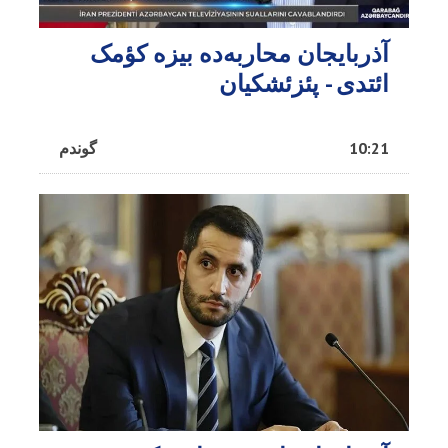
آذربایجان محاربه‌ده بیزه کؤمک
ائتدی - پئزئشکیان
10:21
گوندم