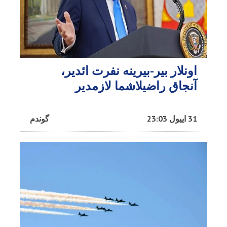
اونلار بیر-بیرینه نفرت ائدیر،
آنجاق راضیلاشما لازمدیر
31 اییول 23:03
گوندم