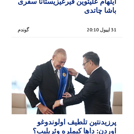
ایلهام علیئوین قیرغیزیستانا سفری
باشا چاتدی
31 اییول 20:10
گوندم
پرزیدنتین تلطیف اولوندوغو
اوردن: داها کیملره وئریلیب؟