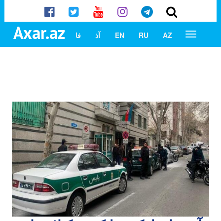
Axar.az
AZ
RU
EN
آذ
فا