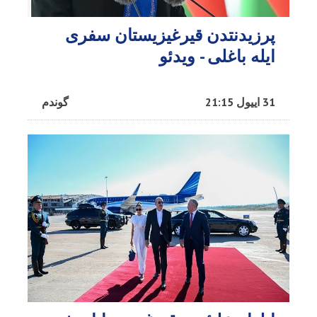
پرزیدنتدن قیرغیزیستان سفری
ایله باغلی - ویدئو
31 اییول 21:15
گوندم