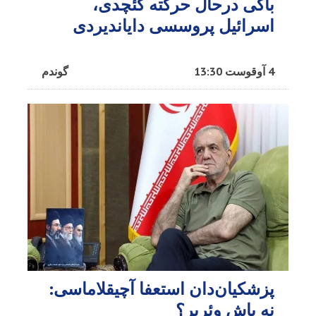
باکی درحال حرکته کئچدی،
اسرائیل پروسسی دایاندیردی
4 آوقوست 13:30
گوندم
پزشکیان‌دان استعفا آچیقلاماسی:
نه باش وئریر؟