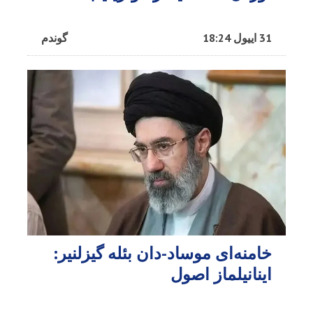
31 اییول 18:24
گوندم
خامنه‌ای موساد-دان بئله گیزلنیر:
اینانیلماز اصول