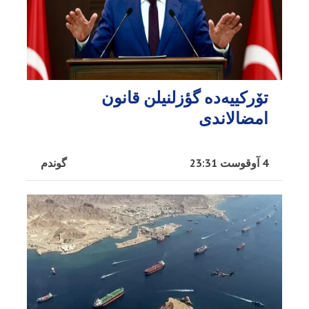
تۆرکییه‌ده گؤزلنیلن قانون
امضالاندی
4 آوقوست 23:31
گوندم