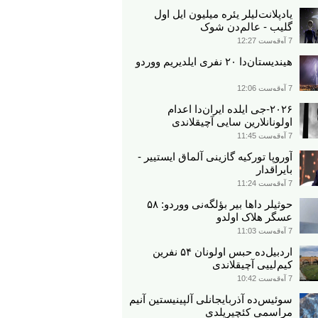
یادپلانت‌لیلر یئره میلیون ایل اول
گلیب - عالم‌دن شوک
7 آوقوست 12:27
هیندیستان‌دا ۲۰ نفری ایلدیریم ووردو
7 آوقوست 12:06
۲۰۲۶-جی ایلده ایران‌دا اعدام
اولونانلارین سایی آچیقلاندی
7 آوقوست 11:45
آوروپا تورکیه گازینی آلماق ایستییر -
بایراقدار
7 آوقوست 11:24
حوثیلر داها بیر بؤلگه‌نی ووردو: ۵۸
عسگر هلاک اولدو
7 آوقوست 11:03
اردبیل‌ده حبس اولونان ۵۴ نفرین
کیم‌لییی آچیقلاندی
7 آوقوست 10:42
سوئیس‌ده آذربایجانلی آلپینیستین آنیم
مراسمی کئچیریلدی