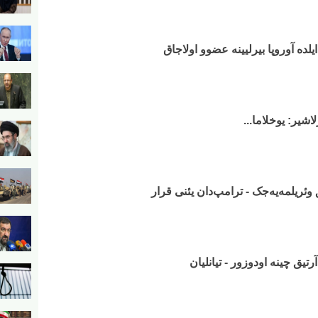
اشیر: یوخلاما...
ریلمه‌یه‌جک - ترامپ‌دان یئنی قرار
تیق چینه اودوزور - تیانلیان