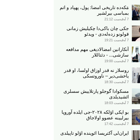
مَکه‌ده تاریخی امضا: پول، پهپاد و اتم
بمباسی بیرلشیر
7 آوقوست 21:12
جکی چان باکی‌دا چکیلیش زمانی
قولونو زده‌له‌دی - ویدئو
7 آوقوست 19:21
آنکارانین امضالادیغی مهم مدافعه
سازشی... - دئتاللار
7 آوقوست 19:00
روسلار نه قدر اوزاق اولسا، او قدر
یاخشی‌دیر – ناوروتسکی
7 آوقوست 18:30
مسکوادا گوجلو پارتلاییش سسلری
ائشیدیلدی
7 آوقوست 18:03
بو ایکی اؤلکه ۲۰۲۸-جی ایلده آوروپا
بیرلیینه عضوو اولاجاق
7 آوقوست 17:42
ایران‌لی آکتریسا ائوینده اؤلو تاپیلدی