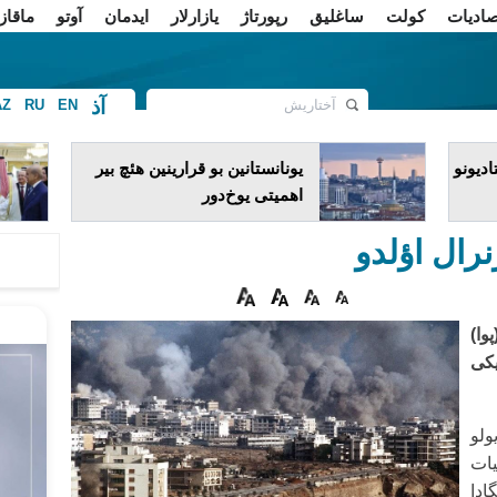
صادیات
کولت
ساغلیق
رپورتاژ
یازارلار
ایدمان
آوتو
ماقاز
آذ
AZ
RU
EN
ف
دیونو
یونانستانین بو قرارینین هئچ بیر
اهمیتی یوخ‌دور
نرال اؤلدو
وا)
یکی
ولو
ات
ادا