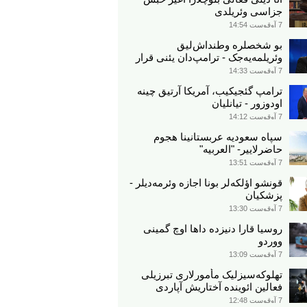
جزاسی وئریلدی
7 آوقوست 14:54
بو شخصلره وطنداش‌لیق
وئریلمه‌یه‌جک - ترامپ‌دان یئنی قرار
7 آوقوست 14:33
ترامپ گئجیکیب، آمریکا آرتیق چینه
اودوزور - تیانلیان
7 آوقوست 14:12
سپاه سعودیه عربستانینا هجوم
حاضرلاییر- "العربیه"
7 آوقوست 13:51
قونشو اؤلکه‌لر بونا اجازه وئرمه‌دیلر -
پزشکیان
7 آوقوست 13:30
روسیا قارا دنیزده داها اوچ گمینی
ووردو
7 آوقوست 13:09
تهلوکه‌سیزلیک مأمورلاری تبرزیلی
فعالین ائوینده آختاریش آپاردی
7 آوقوست 12:48