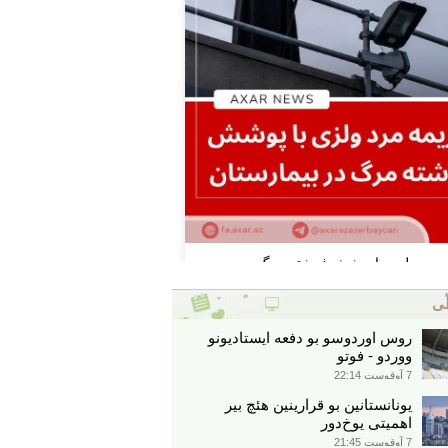
ّی
روس اوردوسو بو دفعه ایستادیونو
ووردو - فوتو
7 آوقوست 22:14
یونانستانین بو قرارینین هئچ بیر
اهمیتی یوخ‌دور
7 آوقوست 21:45