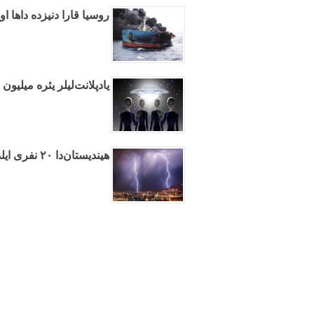
روسیا قارا دنیزده داها ا
یادپلانت‌لیلر یئره میلیو
هیندیستان‌دا ۲۰ نفری ایلدیریم ووردو