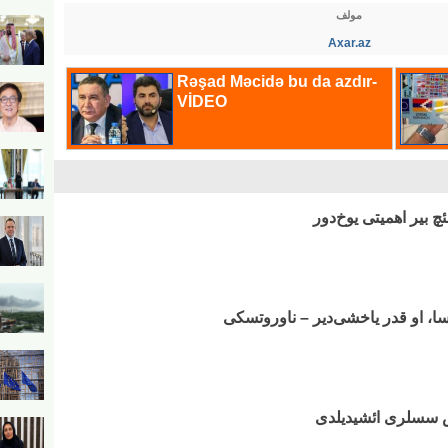
مولف
Axar.az
ئچ بیر اهمیتی یوخ‌دور
سا، او قدر یاخشی‌دیر – ناوروتسکی
ش سسلری ائشیدیلدی