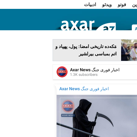
ین
فوتو
ویدئو
ادبیات
ا
مَکه‌ده تاریخی امضا: پول، پهپاد و
اتم بمباسی بیرلشیر