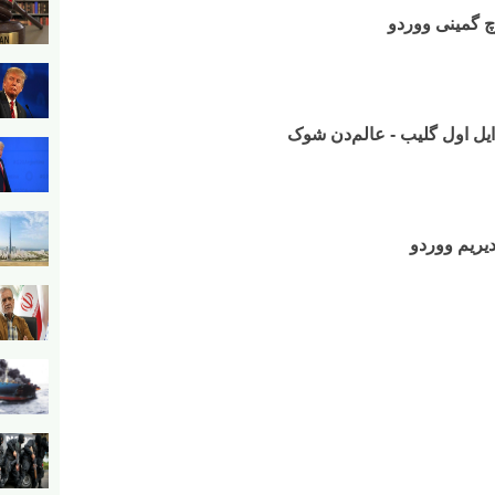
وچ گمینی ووردو
ن ایل اول گلیب - عالم‌دن شوک