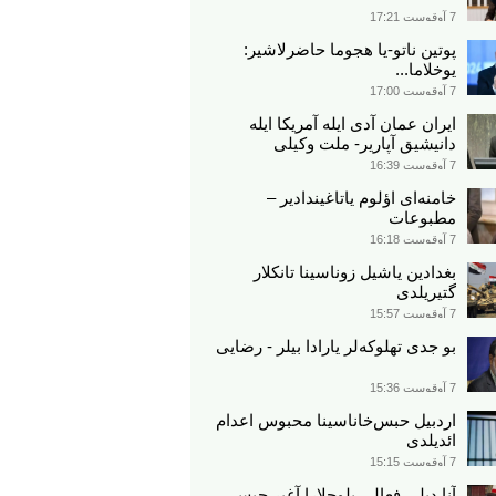
7 آوقوست 17:21
پوتین ناتو-یا هجوما حاضرلاشیر:
یوخلاما...
7 آوقوست 17:00
ایران عمان آدی ایله آمریکا ایله
دانیشیق آپاریر- ملت وکیلی
7 آوقوست 16:39
خامنه‌ای اؤلوم یاتاغیندادیر –
مطبوعات
7 آوقوست 16:18
بغدادین یاشیل زوناسینا تانکلار
گتیریلدی
7 آوقوست 15:57
بو جدی تهلوکه‌لر یارادا بیلر - رضایی
7 آوقوست 15:36
اردبیل حبس‌خاناسینا محبوس اعدام
ائدیلدی
7 آوقوست 15:15
آنا دیلی فعالی بلوچلارا آغیر حبس