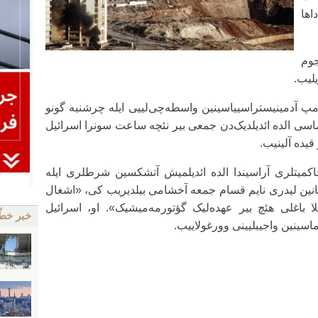
اها
جوم
لیب.
امپ آدمینیستراسییاسینین واسطه‌چی‌لییی ایله چرشنبه گونو
اسی الده ائدیلدیک‌دن جمعی بیر نئچه ساعت سونرا اسرائیل
قیده آلینیب.
حاکمیتلری آراسیندا الده ائدیلمیش آتشکسین شرطلری ایله
انین لیدری نایم قسام جمعه آخشامی بیلدیریب کی، «اشغال
لا باغلی هئچ بیر عهده‌لیک گؤتورمه‌میشیک». او، اسرائیل
خبر خط
اسینین واجیبلیینی وورغولاییب.