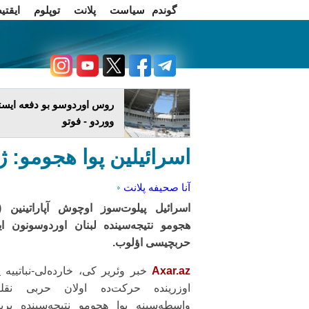
گوندم
سیاست
پلانت
توپلوم
ایقتی
اخبار فارسی
چاغداش تریبونو
روس اوردوسو بو دفعه ایستا
ووردو - فوتو
اسرائیلین پوا هجومو: ژ
آنا صحیفه
پلانت
اسرائیل پیلوت‌سوز اوچوش آپاراتینین (پ
هجومو نتیجه‌سینده لبنان اوردوسونون ا
حربچیسی اؤلوب.
Axar.az
خبر وئریر کی، خارده‌لی-نباتییه ی
اوزرینده حرکت‌ده اولان حربی نقلی
واسطه‌سینه پوا هجومو نتیجه‌سینده بریگ