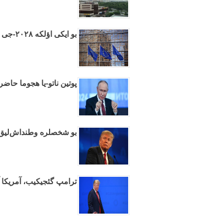
بو ایکی اؤلکه ۲۰۲۸-جی ایلده آوروپا بیرلیینه عضوو اولاجاق
پوتین ناتو-یا هجوما حاضرل
بو شخصلره وطنداش‌لیق وئ
ترامپ گئجیکیب، آمریکا آر