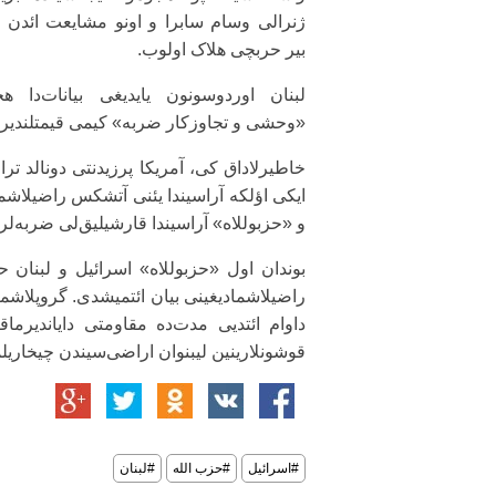
ژنرالی وسام سابرا و اونو مشایعت ائد‌ن د
بیر حربچی هلاک اولوب.
لبنان اوردوسونون یایدیغی بیانات‌دا ه
«وحشی و تجاوزکار ضربه» کیمی قیمتلندیری
خاطیرلاداق کی، آمریکا پرزیدنتی دونالد تر
ایکی اؤلکه آراسیندا یئنی آتشکس راضیلاشم
و «حزبوللاه» آراسیندا قارشیلیق‌لی ضربه‌لر 
بوندان اول «حزبوللاه» اسرائیل و لبنان 
راضیلاشمادیغینی بیان ائتمیشدی. گروپلاشم
داوام ائتدیی مدت‌ده مقاومتی دایاندیرماق
قوشونلارینین لیبنوان اراضی‌سیندن چیخاریلم
#اسرائیل
#حزب الله
#لبنان