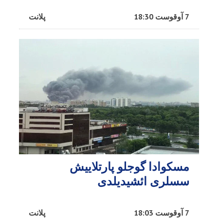
7 آوقوست 18:30
پلانت
مسکوادا گوجلو پارتلاییش
سسلری ائشیدیلدی
7 آوقوست 18:03
پلانت