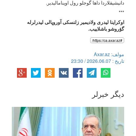
دانیشیقلاردا داها گوجلو رول اوینامالیدیر.
***
اوکراینا لیدری ولادیمیر زلنسکی آوروپالی لیدرلرله
گؤروشو باشلاییب.
#https://ca.axar.az/
مولف: Axar.az
تاریخ : 2026.06.07 / 23:30
دیگر خبرلر