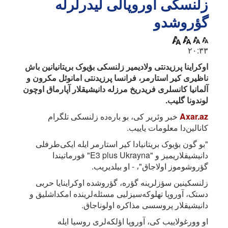
زلنسکی آوروپالی لیدرلرله
گؤروشدو
۲۰:۳۳
اوکراینا پرزیدنتی ولادیمیر زلنسکی بؤیوک بریتانیانین باش
ناظیری کیر استارمر، فرانسا پرزیدنتی امانوئل مکرون و
آلمانیا کانسلری فریدریخ مرزله دانیشیقلار آپارماق اوچون
لوندونا گلیب.
Axar.az
خبر وئریر کی، بو باره‌ده زلنسکی تلگرام
کانالین‌دا معلومات یاییب.
"بو گون بؤیوک بریتانیادا کیر استارمر ایله ایکی‌طرفلی
دانیشیقلاریمیز و "E3 plus Ukrayna" فورماتیندا
گؤروشوموز اولاجاق"، - او بیلدیریب.
زلنسکینین سؤزلرینه گؤره، گؤروشده اوکراینایا حربی
دستک، آوروپا تهلوکه‌سیزلیی مسئله‌لرینده امکداشلیق و
دانیشیقلار پروسسی مذاکره اولوناجاق.
او وورغولاییب کی، آوروپا اؤلکه‌لری روسیا ایله