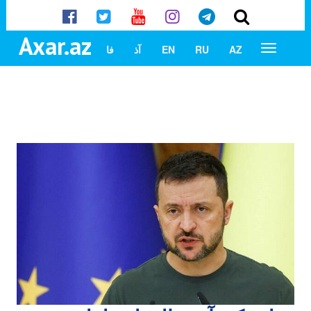
Axar.az
AZ
RU
EN
آذ
فا