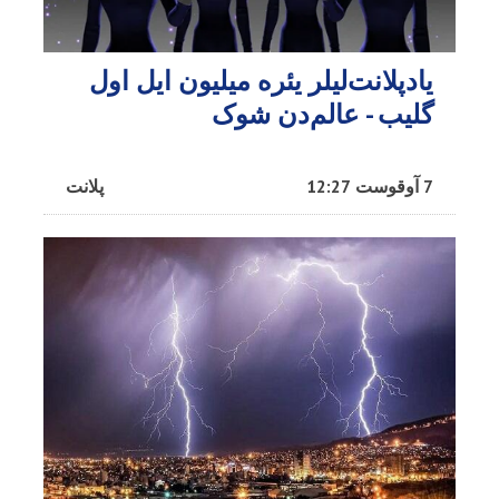
یادپلانت‌لیلر یئره میلیون ایل اول
گلیب - عالم‌دن شوک
7 آوقوست 12:27
پلانت