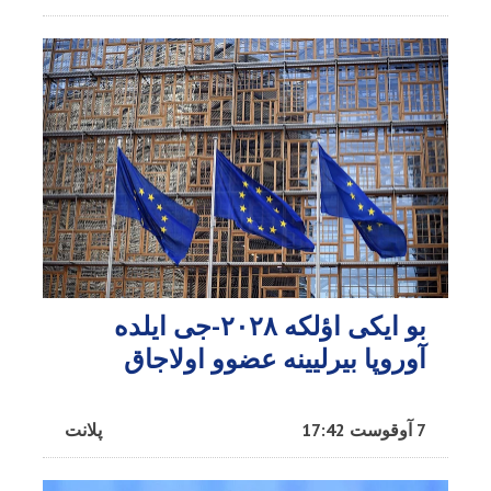
بو ایکی اؤلکه ۲۰۲۸-جی ایلده
آوروپا بیرلیینه عضوو اولاجاق
7 آوقوست 17:42
پلانت