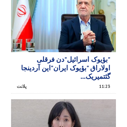
"بؤیوک اسرائیل"دن فرقلی
اولاراق "بؤیوک ایران"این آردینجا
گئتمیریک...
11:23
پلانت