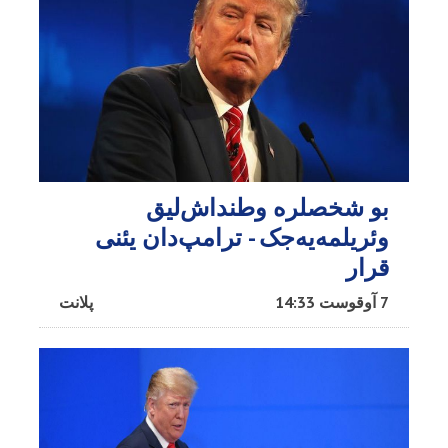
بو شخصلره وطنداش‌لیق
وئریلمه‌یه‌جک - ترامپ‌دان یئنی
قرار
7 آوقوست 14:33
پلانت