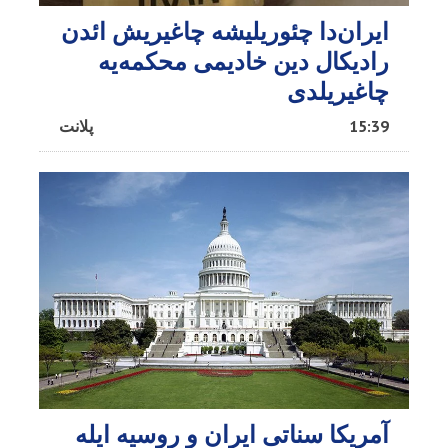
ایران‌دا چئوریلیشه چاغیریش ائد‌ن
رادیکال دین خادیمی محکمه‌یه
چاغیریلدی
15:39
پلانت
آمریکا سناتی ایران و روسیه ایله