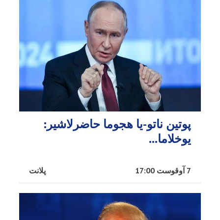
پوتین ناتو-یا هجوما حاضرلاشیر:
یوخلاما...
7 آوقوست 17:00
پلانت