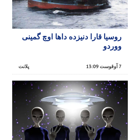
روسیا قارا دنیزده داها اوچ گمینی
ووردو
7 آوقوست 13:09
پلانت