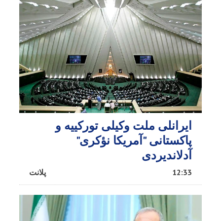
ایرانلی ملت وکیلی تورکییه و
پاکستانی "آمریکا نؤکری"
آدلاندیردی
12:33
پلانت