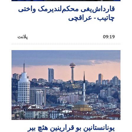
قارداش‌یغی محکم‌لندیرمک واختی
چاتیب - عراقچی
09:19
پلانت
یونانستانین بو قرارینین هئچ بیر