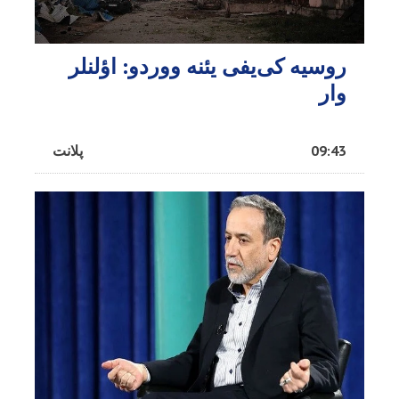
روسیه کی‌یفی یئنه ووردو: اؤلنلر
وار
09:43
پلانت