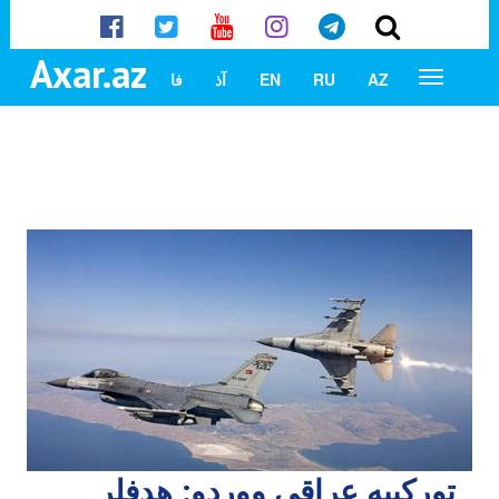
Axar.az
AZ
RU
EN
آذ
فا
تورکییه عراقی ووردو: هدفلر