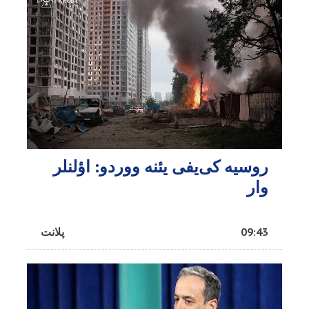
روسیه کی‌یفی یئنه ووردو: اؤلنلر
وار
09:43
پلانت