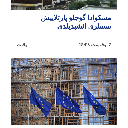
مسکوادا گوجلو پارتلاییش
سسلری ائشیدیلدی
7 آوقوست 18:03
پلانت