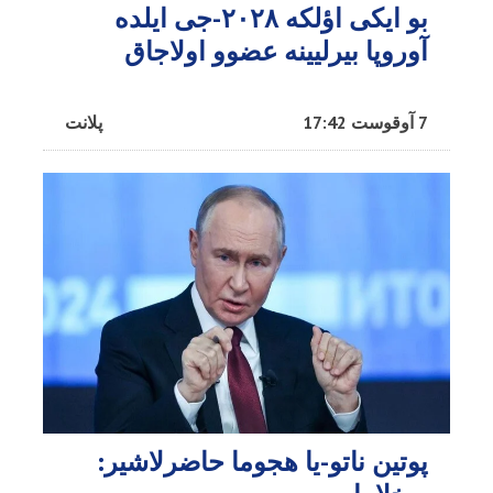
بو ایکی اؤلکه ۲۰۲۸-جی ایلده
آوروپا بیرلیینه عضوو اولاجاق
7 آوقوست 17:42
پلانت
پوتین ناتو-یا هجوما حاضرلاشیر: