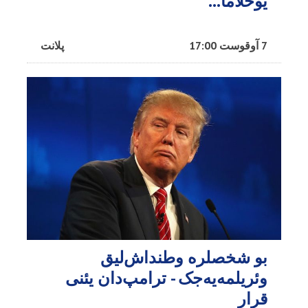
یوخلاما...
7 آوقوست 17:00
پلانت
بو شخصلره وطنداش‌لیق
وئریلمه‌یه‌جک - ترامپ‌دان یئنی
قرار