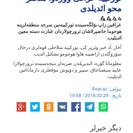
محو ائدیلدی
عراقین زاپ بؤلگه‌سینده تورکییه‌نین سرحد منطقه‌لرینه
هوجوما حاضیرلاشان ترورچولاردان عبارت دسته معین
ائدیلیب.
آخار .آذ خبر وئریر کی، تورکییه سلاحلی قوه‌لری درحال
سؤزوگئدن اراضییه هاوا هوجومو تشکیل ائدیب.
معلوماتا گؤره، ائندیریله‌ن ضربه‌لر نتیجه‌سینده ترورچولارا
عایید سیغیناجاق، سیپر و دؤیوش مؤقعلری دارماداغین
ائدیلیب.
مولف: Axar.az
تاریخ : 2018.02.25 / 19:58
دیگر خبرلر