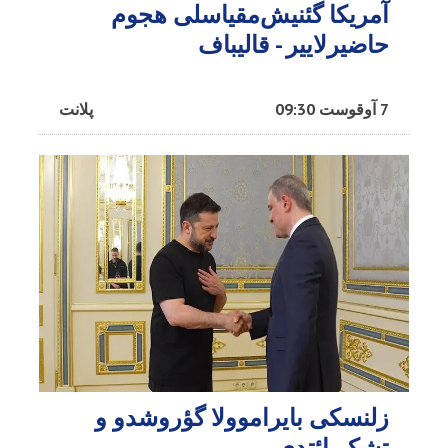
آمریکا گئنیش‌مقیاسلی هجوم
حاضیرلاییر - قالیباف
7 آوقوست 09:30
پلانت
زلنسکی بایراموولا گؤروشدو و
تشکر ائتدی