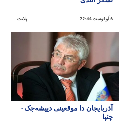
6 آوقوست 22:44
پلانت
آذربایجان دا موقعینی دییشه‌جک -
چئپا