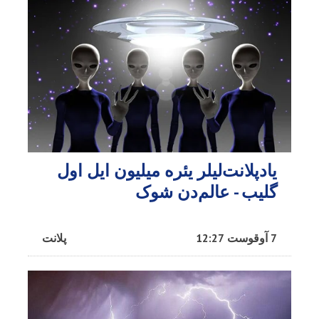
یادپلانت‌لیلر یئره میلیون ایل اول
گلیب - عالم‌دن شوک
7 آوقوست 12:27
پلانت