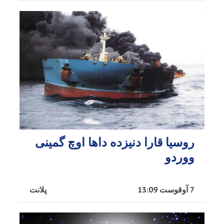
روسیا قارا دنیزده داها اوچ گمینی
ووردو
7 آوقوست 13:09
پلانت