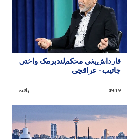
قارداش‌یغی محکم‌لندیرمک واختی
چاتیب - عراقچی
09:19
پلانت