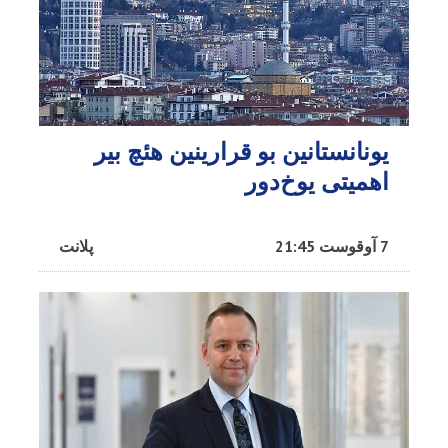
یونانستانین بو قرارینین هئچ بیر
اهمیتی یوخ‌دور
7 آوقوست 21:45
پلانت