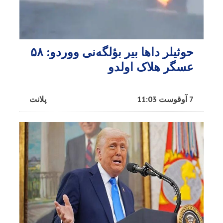
حوثیلر داها بیر بؤلگه‌نی ووردو: ۵۸
عسگر هلاک اولدو
7 آوقوست 11:03
پلانت