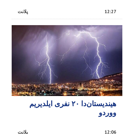
12:27
پلانت
هیندیستان‌دا ۲۰ نفری ایلدیریم
ووردو
12:06
پلانت