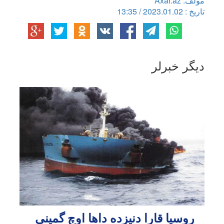
مولف: Axar.az
تاریخ : 2023.01.02 / 13:35
دیگر خبرلر
روسیا قارا دنیزده داها اوچ گمینی