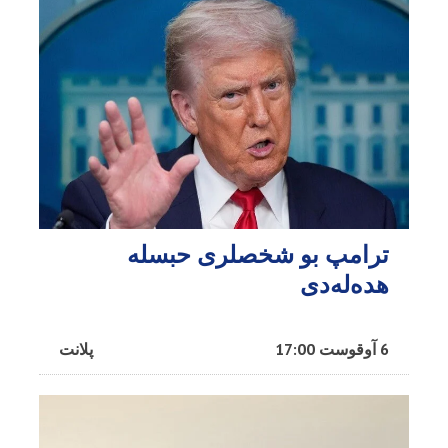
ترامپ بو شخصلری حبسله
هده‌له‌دی
6 آوقوست 17:00
پلانت