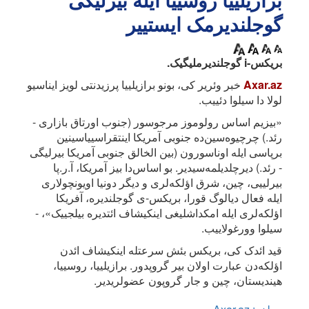
برازیلییا روسییا ایله بیرلیگی
گوجلندیرمک ایستییر
بریکس-i گوجلندیرملیگیک.
Axar.az
خبر وئریر کی، بونو برازیلییا پرزیدنتی لویز ایناسیو
لولا دا سیلوا دئییب.
«بیزیم اساس رولوموز مرجوسور (جنوب اورتاق بازاری -
رئد.) چرچیوه‌سین‌ده جنوبی آمریکا اینتقراسییاسینین
برپاسی ایله اوناسورون (بین الخالق جنوبی آمریکا بیرلیگی
- رئد.) دیرچلدیلمه‌سیدیر. بو اساس‌دا بیز آمریکا، آ.ر.پا
بیرلییی، چین، شرق اؤلکه‌لری و دیگر دونیا اویونچولاری
ایله فعال دیالوگ قورا، بریکس-ی گوجلندیره، آفریکا
اؤلکه‌لری ایله امکداشلیغی اینکیشاف ائتدیره بیلجییک»، -
سیلوا وورغولاییب.
قید ائدک کی، بریکس بئش سرعتله اینکیشاف ائد‌ن
اؤلکه‌دن عبارت اولان بیر گروپدور. برازیلییا، روسییا،
هیندیستان، چین و جار گروپون عضولریدیر.