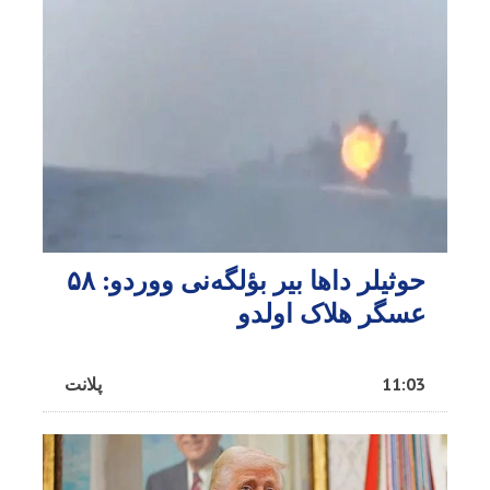
حوثیلر داها بیر بؤلگه‌نی ووردو: ۵۸
عسگر هلاک اولدو
11:03
پلانت