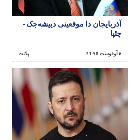
آذربایجان دا موقعینی دییشه‌جک -
چئپا
6 آوقوست 21:58
پلانت