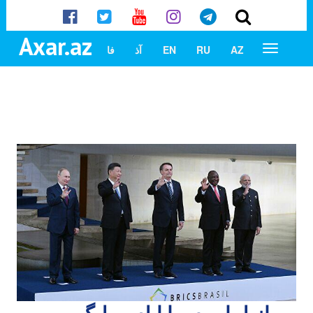
Axar.az
AZ
RU
EN
آذ
فا