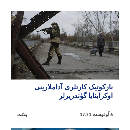
نارکوتیک کارتلری آداملارینی
اوکراینایا گؤندریرلر
6 آوقوست 17:21
پلانت