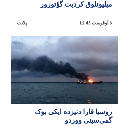
میلیونلوق کردیت گؤتورور
6 آوقوست 11:45
پلانت
روسیا قارا دنیزده ایکی یوک
گمی‌سینی ووردو