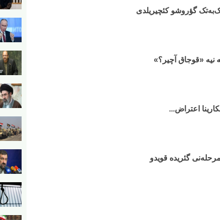
 تک‌به‌تک گؤروشو کئچیریلدی
‌یه نیه «قوجاق آچیر؟»
رینا اعتراض...
مرحله‌نی گئریده قویدو