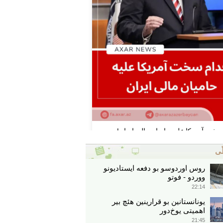
ّی
روس اوردوسو بو دفعه ایستادیونو
ووردو - فوتو
22:14
یونانستانین بو قرارینین هئچ بیر
اهمیتی یوخ‌دور
21:45