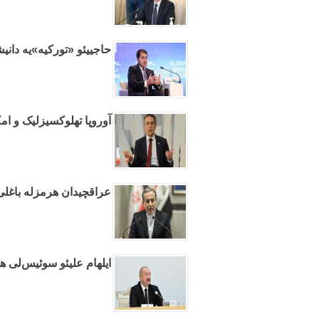
حاجییئو «تورکیه»یه دانیش
آوروپا تهلوکسیزلیک و امک
عراقچیدان هرمزله باغلی آ
ایلهام علیئو سوئیس‌لی ه