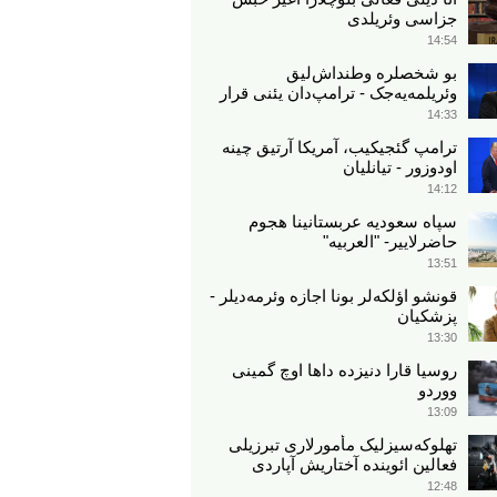
جزاسی وئریلدی
14:54
بو شخصلره وطنداش‌لیق
وئریلمه‌یه‌جک - ترامپ‌دان یئنی قرار
14:33
ترامپ گئجیکیب، آمریکا آرتیق چینه
اودوزور - تیانلیان
14:12
سپاه سعودیه عربستانینا هجوم
حاضرلاییر- "العربیه"
13:51
قونشو اؤلکه‌لر بونا اجازه وئرمه‌دیلر -
پزشکیان
13:30
روسیا قارا دنیزده داها اوچ گمینی
ووردو
13:09
تهلوکه‌سیزلیک مأمورلاری تبرزیلی
فعالین ائوینده آختاریش آپاردی
12:48