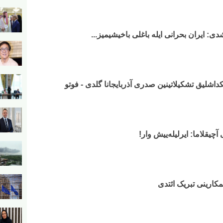
دی: ایران بحرانی ایله باغلی باخیشیمیز...
داشلیق تشکیلاتینین صدری آذربایجانا گلدی - فوتو
چیقلاما: ایرلیله‌ییش وار!
مکارینی تبریک ائتدی