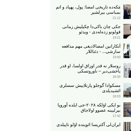
مَکه‌ده تاریخی امضا: پول، پهپاد و اتم
بمباسی بیرلشیر
21:12
جکی چان باکی‌دا چکیلیش زمانی
قولونو زده‌له‌دی - ویدئو
19:21
آنکارانین امضالادیغی مهم مدافعه
سازشی... - دئتاللار
19:00
روسلار نه قدر اوزاق اولسا، او قدر
یاخشی‌دیر – ناوروتسکی
18:30
مسکوادا گوجلو پارتلاییش سسلری
ائشیدیلدی
18:03
بو ایکی اؤلکه ۲۰۲۸-جی ایلده آوروپا
بیرلیینه عضوو اولاجاق
17:42
ایران‌لی آکتریسا ائوینده اؤلو تاپیلدی