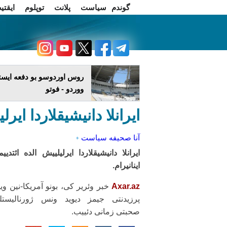
گوندم
سیاست
پلانت
توپلوم
ایقتی
اخبار فارسی
چاغداش تریبونو
روس اوردوسو بو دفعه ایستا
ووردو - فوتو
ایرانلا دانیشیقلاردا ای
آنا صحیفه
سیاست
ایرانلا دانیشیقلاردا ایرلیلییش الده ائتدییم
اینانیرام.
Axar.az
خبر وئریر کی، بونو آمریکا-نین و
پرزیدنتی جیمز دیوید ونس ژورنالیستلر
صحبتی زمانی دئییب.