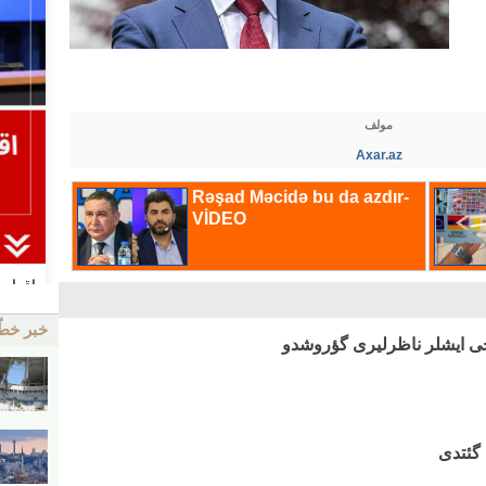
مولف
Axar.az
خبر خط
رجی ایشلر ناظرلیری گؤروشدو
 گئتدی