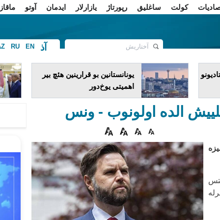
صادیات
کولت
ساغلیق
رپورتاژ
یازارلار
ایدمان
آوتو
ماقاز
آذ
AZ
RU
EN
ف
دیونو
یونانستانین بو قرارینین هئچ بیر
اهمیتی یوخ‌دور
رلیلییش الده اولونوب - ونس
یزه
یتس
له