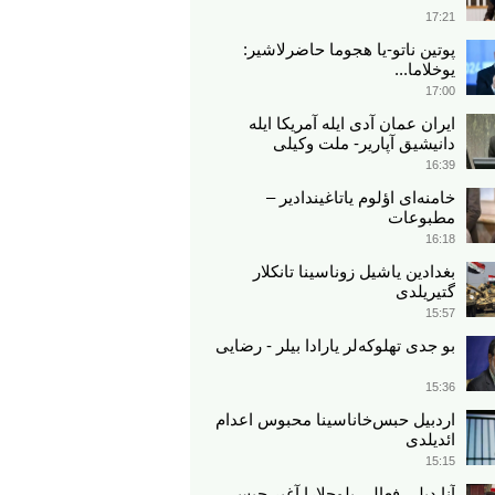
17:21
پوتین ناتو-یا هجوما حاضرلاشیر:
یوخلاما...
17:00
ایران عمان آدی ایله آمریکا ایله
دانیشیق آپاریر- ملت وکیلی
16:39
خامنه‌ای اؤلوم یاتاغیندادیر –
مطبوعات
16:18
بغدادین یاشیل زوناسینا تانکلار
گتیریلدی
15:57
بو جدی تهلوکه‌لر یارادا بیلر - رضایی
15:36
اردبیل حبس‌خاناسینا محبوس اعدام
ائدیلدی
15:15
آنا دیلی فعالی بلوچلارا آغیر حبس