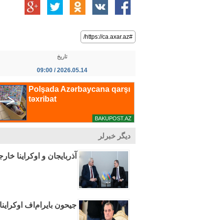
#https://ca.axar.az/
تاریخ
2026.05.14 / 09:00
دیگر خبرلر
آذربایجان و اوکراینا خا
جیحون بایرام‌اف اوکراینا