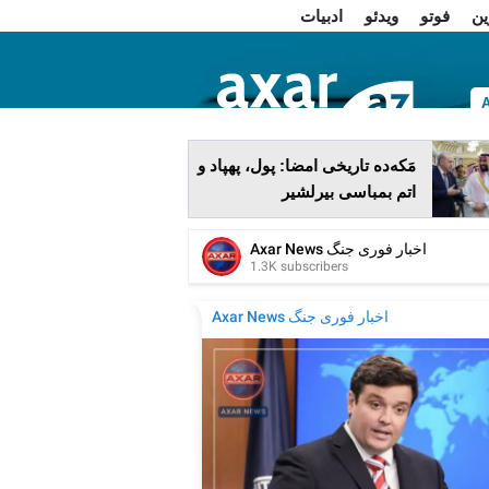
ین
فوتو
ویدئو
ادبیات
ا
مَکه‌ده تاریخی امضا: پول، پهپاد و
اتم بمباسی بیرلشیر