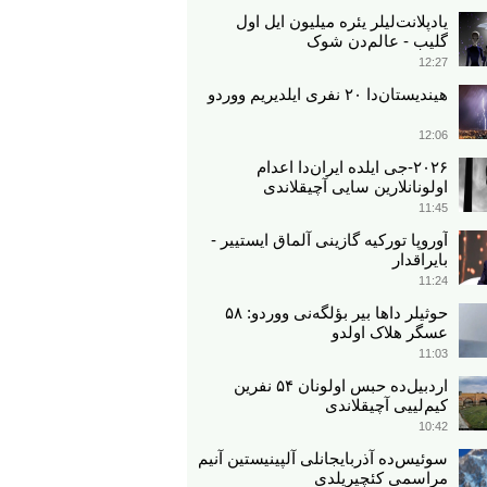
یادپلانت‌لیلر یئره میلیون ایل اول
گلیب - عالم‌دن شوک
12:27
هیندیستان‌دا ۲۰ نفری ایلدیریم ووردو
12:06
۲۰۲۶-جی ایلده ایران‌دا اعدام
اولونانلارین سایی آچیقلاندی
11:45
آوروپا تورکیه گازینی آلماق ایستییر -
بایراقدار
11:24
حوثیلر داها بیر بؤلگه‌نی ووردو: ۵۸
عسگر هلاک اولدو
11:03
اردبیل‌ده حبس اولونان ۵۴ نفرین
کیم‌لییی آچیقلاندی
10:42
سوئیس‌ده آذربایجانلی آلپینیستین آنیم
مراسمی کئچیریلدی