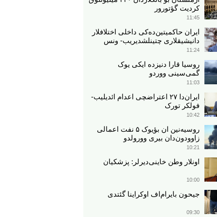
کردیت گؤتورور
11:45
ایران حاکمیتین‌ده‌کی داخلی اختلافلار
دانیشیقلاری چتینلشدیریب- ونس
11:24
روسیا قارا دنیزده ایکی یوک
گمی‌سینی ووردو
11:03
ایران‌دا ۲۷ اعتراضچی اعدام ائدیلیب-
فولکر تورک
10:42
روسیه‌نین ان بؤیوک ۵ نفت اعمالی
زاوودون‌دان بیری وورولدو
10:21
اونلار وطن خاینی‌دیرلر: پزشکیان
10:00
جیحون بایرام‌اف اوکراینا گئتدی
09:30