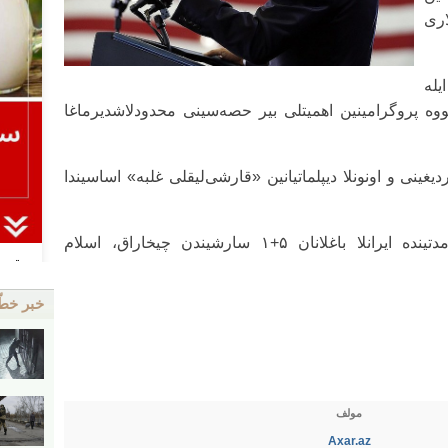
اری
یله
ووه پروگرامینین اهمیتلی بیر حصه‌سینی محدودلاشدیرماغا
یغینی و اونونلا دیپلماتیانین «قارشی‌لیقلی غلبه» اساسیندا
قید ائدک کی، ترامپ ایلک پرزیدنتلیک مدتینده ایرانلا باغلانان ۵+۱ سارشیندن چیخاراق، اسلام
خبر خط
مولف
Axar.az