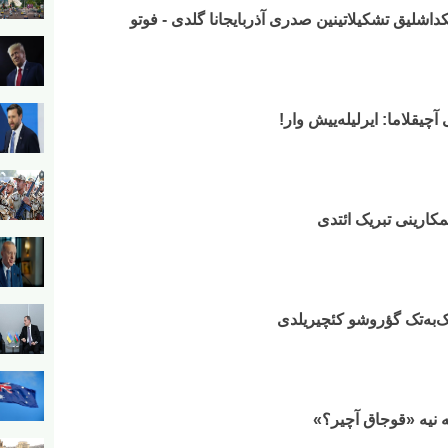
داشلیق تشکیلاتینین صدری آذربایجانا گلدی - فوتو
چیقلاما: ایرلیله‌ییش وار!
مکارینی تبریک ائتدی
 تک‌به‌تک گؤروشو کئچیریلدی
‌یه نیه «قوجاق آچیر؟»