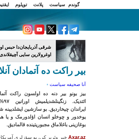
گوندم
سیاست
پلانت
توپلوم
ایقتی
اخبار فارسی
چاغداش تریبونو
شرقی آذربایجان‌دا حبس اول
اوغرولارین سایی آچیقلاندی
بیر راکت ده آتمادان آن
آنا صحیفه
سیاست
بیز بونو بیر دنه ده اولسون راکت آتما
ائتدیک. زنگی
ایراندان چیخاردیق. بو سازشین ایشلدیینه ش
یوخدور و چوخلو انسان اؤلدورمک و یا ه
بوغازینی باغلاماق مجبوریتینده قالمادیق.
Axar.az
خبر وئریر کی، بو سؤزلری آمریکا-