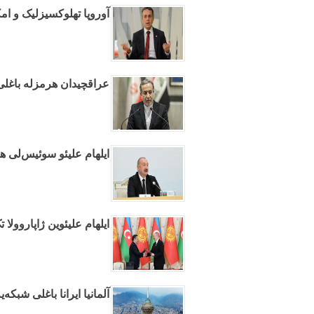
آوروپا تهلوکسیزلیک و امک
عراقچیدان هرمزله باغلی آ
ایلهام علیئو سوئیس‌لی ه
ایلهام علیئوین ژاپاروولا
آلمانیا ایرانا باغلی شبکه