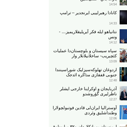
14:54
کانادا رهبرلییی ایرنجدیر – ترامپ
14:33
نتانیاهو ایله فکر آیریلیقلاریمیز… -
ونس
14:12
سپاه سیستان و بلوچستان‌دا عملیات
کئچیریب- ساخلانیلانلار وار
13:09
اردوغان تهلوکه‌سیزلیک شوراسینندا
جنوبی قفقازی مذاکره ائد‌جک
12:48
آذربایجان و اوکراینا خارجی ایشلر
ناظرلیری گؤروشدو
12:27
آوسترالیا ایران‌لی قادین فوتبولچولارا
وطنداشلیق وئردی
12:06
ارمنستان بو بانکلاردان ۳۲۰ میلیونلوق