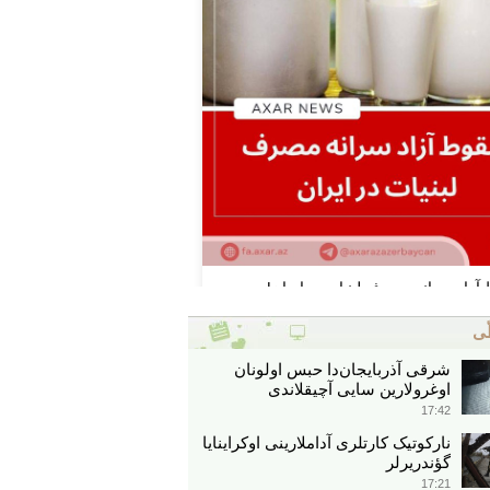
ّی
شرقی آذربایجان‌دا حبس اولونان
اوغرولارین سایی آچیقلاندی
17:42
نارکوتیک کارتلری آداملارینی اوکراینایا
گؤندریرلر
17:21