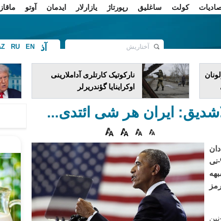
صادیات
کولت
ساغلیق
رپورتاژ
یازارلار
ایدمان
آوتو
ماقاز
آذ
AZ
RU
EN
ف
ونان
نارکوتیک کارتلری آداملارینی
اوکراینایا گؤندریرلر
لاشدیق: ایران هر شی ائتدی...
دان
نلشدیلمیش اورانین ۹۷%-نی
بهه
رمز
نین