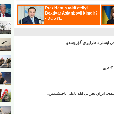
رجی ایشلر ناظرلیری گؤروشدو
 گئتدی
دی: ایران بحرانی ایله باغلی باخیشیمیز...