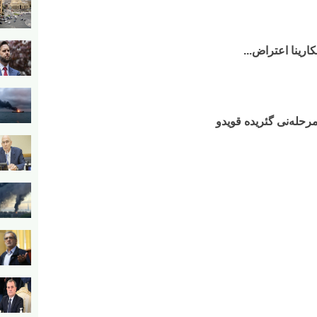
رینا اعتراض...
مرحله‌نی گئریده قویدو