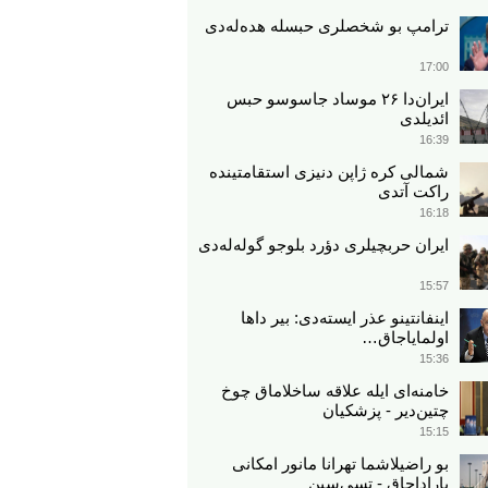
ترامپ بو شخصلری حبسله هده‌له‌دی
17:00
ایران‌دا ۲۶ موساد جاسوسو حبس
ائدیلدی
16:39
شمالی کره ژاپن دنیزی استقامتینده
راکت آتدی
16:18
ایران حربچیلری دؤرد بلوجو گوله‌له‌دی
15:57
اینفانتینو عذر ایسته‌دی: بیر داها
اولمایاجاق…
15:36
خامنه‌ای ایله علاقه ساخلاماق چوخ
چتین‌دیر - پزشکیان
15:15
بو راضیلاشما تهرانا مانور امکانی
یاراداجاق - تسی‌سین