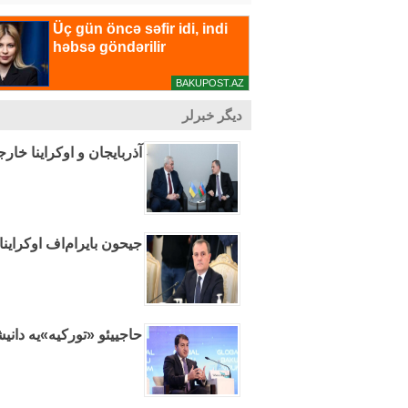
دیگر خبرلر
آذربایجان و اوکراینا خا
جیحون بایرام‌اف اوکراینا
حاجییئو «تورکیه»یه دانیش