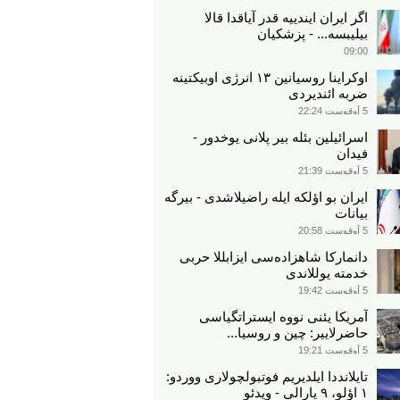
اگر ایران ایندییه قدر آیاقدا قالا
بیلیبسه... - پزشکیان
09:00
اوکراینا روسیانین ۱۳ انرژی اوبیکتینه
ضربه ائندیردی
5 آوقوست 22:24
اسرائیلین بئله بیر پلانی یوخدور -
فیدان
5 آوقوست 21:39
ایران بو اؤلکه ایله راضیلاشدی - بیرگه
بیانات
5 آوقوست 20:58
دانمارکا شاهزاده‌سی ایزابللا حربی
خدمته یوللاندی
5 آوقوست 19:42
آمریکا یئنی نووه ایستراتگیاسی
حاضرلاییر: چین و روسیا...
5 آوقوست 19:21
تایلانددا ایلدیریم فوتبولچولاری ووردو:
۱ اؤلو، ۹ یارالی - ویدئو