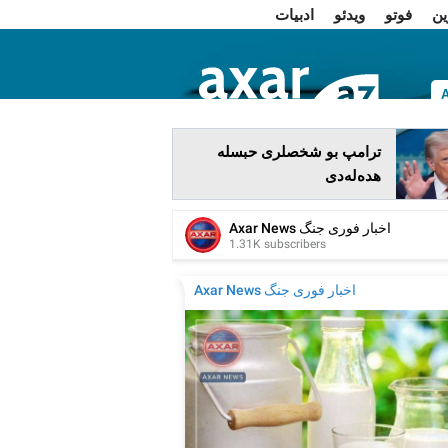
ین
فوتو
ویدئو
ادبیات
ا
ترامپ بو شخصلری حبسله
هده‌له‌دی