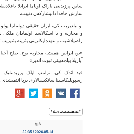
سابق پرزیدنتی باراک اوباما ایرانلا باغلادیقل
سارش حاقدا دانیشارکه‌ن دئییب.
او بیلدیریب کی، ایران حقیقی دیپلماتیا یولو ا
و محاربه و یا اسکالاسیا اولمادان ملکی ن
راضیلاشیب و عهده‌لیکلرینی یئرینه یئتیریب:
«بو، ایرانین همیشه محاربه یوخ، صلح آختارد
آپاریلا بیلجه‌یینی ثبوت ائدیر».
رسپوبلیکاسینا سانکسیالاری برپا ائتمیشدی.
#https://ca.axar.az/
تاریخ
2026.05.14 / 22:35