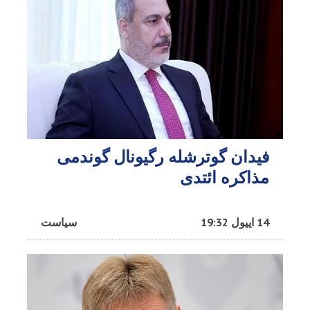
فیدان گوترشله رگیونال گوندمی
مذاکره ائتدی
14 اییول 19:32
سیاست