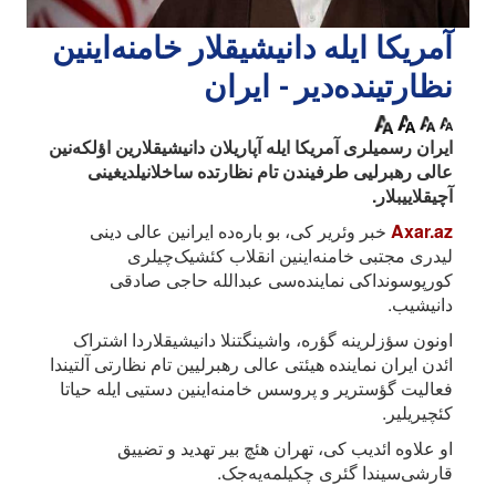
آمریکا ایله دانیشیقلار خامنه‌اینین
نظارتینده‌دیر - ایران
ایران رسمیلری آمریکا ایله آپاریلان دانیشیقلارین اؤلکه‌نین
عالی رهبرلیی طرفیندن تام نظارتده ساخلانیلدیغینی
آچیقلاییبلار.
Axar.az
خبر وئریر کی، بو باره‌ده ایرانین عالی دینی
لیدری مجتبی خامنه‌اینین انقلاب کئشیک‌چیلری
کورپوسونداکی نماینده‌سی عبدالله حاجی صادقی
دانیشیب.
اونون سؤزلرینه گؤره، واشینگتنلا دانیشیقلاردا اشتراک
ائد‌ن ایران نماینده هیئتی عالی رهبرلیین تام نظارتی آلتیندا
فعالیت گؤستریر و پروسس خامنه‌اینین دستیی ایله حیاتا
کئچیریلیر.
او علاوه ائدیب کی، تهران هئچ بیر تهدید و تضییق
قارشی‌سیندا گئری چکیلمه‌یه‌جک.