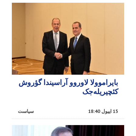
بایراموولا لاوروو آراسیندا گؤروش
کئچیریله‌جک
15 اییول 18:40
سیاست