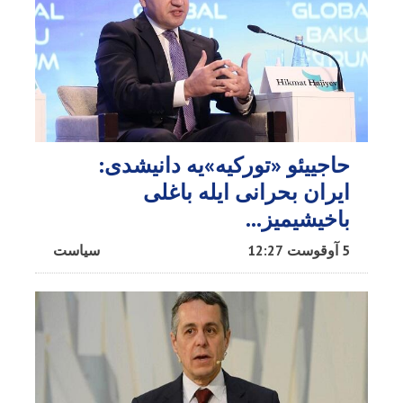
حاجییئو «تورکیه»یه دانیشدی:
ایران بحرانی ایله باغلی
باخیشیمیز...
5 آوقوست 12:27
سیاست