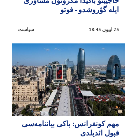
حاجییئو باکیدا مکرونون مشاوری
ایله گؤروشدو - فوتو
25 اییون 18:45
سیاست
مهم کونفرانس: باکی بیاننامه‌سی
قبول ائدیلدی