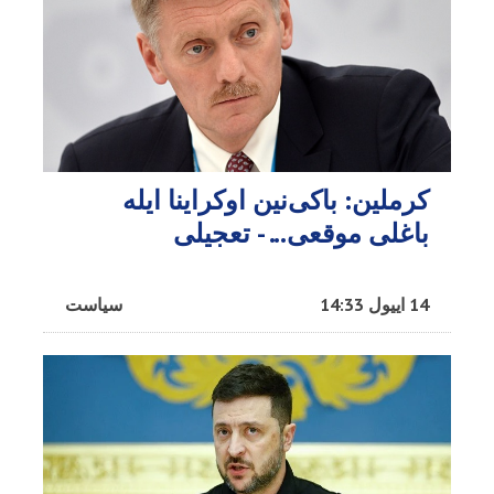
کرملین: باکی‌نین اوکراینا ایله
باغلی موقعی... - تعجیلی
14 اییول 14:33
سیاست