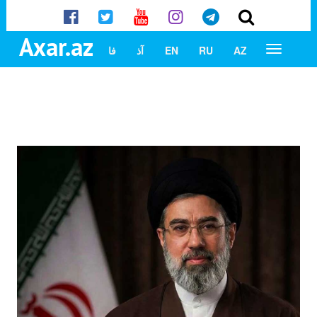
Axar.az
AZ
RU
EN
آذ
فا