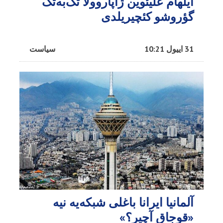
ایلهام علیئوین ژاپاروولا تک‌به‌تک
گؤروشو کئچیریلدی
31 اییول 10:21
سیاست
آلمانیا ایرانا باغلی شبکه‌یه نیه
«قوجاق آچیر؟»