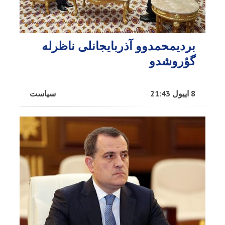
بردیمحمدوو آذربایجانلی ناظرله
گؤروشدو
8 اییول 21:43
سیاست