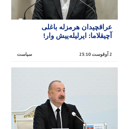
عراقچیدان هرمزله باغلی
آچیقلاما: ایرلیله‌ییش وار!
2 آوقوست 23:10
سیاست