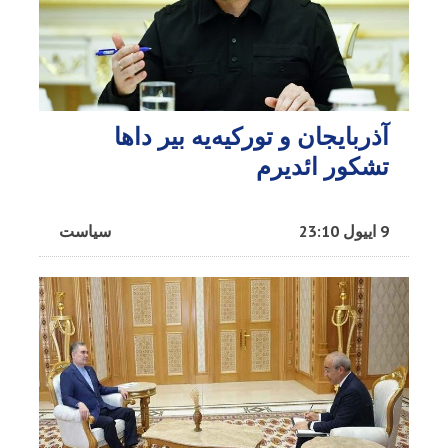
آذربایجان و تورکیه‌یه بیر داها
تشکور ائدیرم
9 اییول 23:10
سیاست