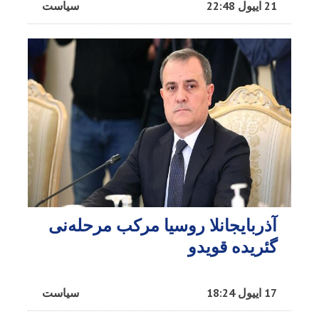
21 اییول 22:48
سیاست
آذربایجانلا روسیا مرکب مرحله‌نی
گئریده قویدو
17 اییول 18:24
سیاست