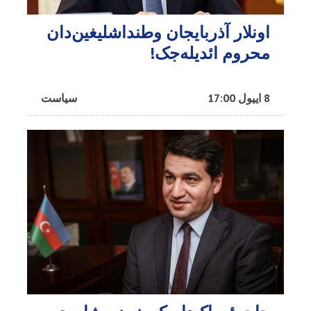
اونلار آذربایجان وطنداشلیغین‌دان
محروم ائدیله‌جک!
8 اییول 17:00
سیاست