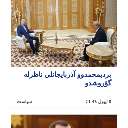
بردیمحمدوو آذربایجانلی ناظرله
گؤروشدو
8 اییول 21:43
سیاست