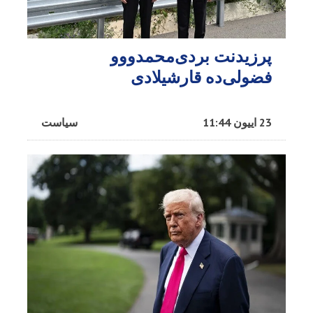
پرزیدنت بردی‌محمدووو
فضولی‌ده قارشیلادی
23 اییون 11:44
سیاست