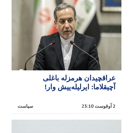
عراقچیدان هرمزله باغلی
آچیقلاما: ایرلیله‌ییش وار!
2 آوقوست 23:10
سیاست