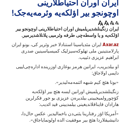
ایران اوران احتیاطلارینی
اوچونجو بیر اؤلکه‌یه وئرمه‌یه‌جک!
ایران زنگینلشدیریلمیش اوران احتیاطلارینی اوچونجو بیر
اؤلکه‌یه و یا واسطه‌چی طرفه وئرمیی پلانلاشدیرمیر.
Axar.az
ایران مئدیاسینا استنادلا خبر وئریر کی، بونو ایران
پارلامنتینین ملی تهلوکه‌سیزلیک کمیسیاسینین صدری
ابراهیم عزیزی دئییب.
او بیلدیریب، ایرانین هرمز بوغازی اوزرینده اداره‌چی‌لییی
دایمی اولاجاق:
«بونا هئچ کیم شبهه ائتمه‌مه‌لیدیر».
زنگینلشدیریلمیش اورانین ایسه هئچ بیر اؤلکه‌یه
کؤچورولمیجیینی بیلدیره‌ن عزیزی بو جور فکرلرین
هارادان قایناقلاندیغینی بیلمدیینی قید ائدیب:
«آمریکا اؤز رفتارینا یئنی‌دن باخمالیدیر. عکس حال‌دا،
دانیشیقلاردا هئچ بیر موفقیت الده اولونمایاجاق».