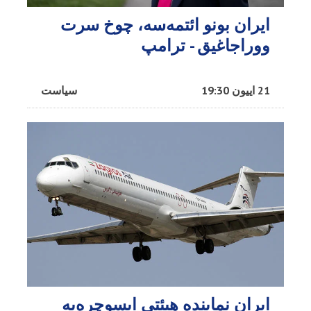
ایران بونو ائتمه‌سه، چوخ سرت
ووراجاغیق - ترامپ
21 اییون 19:30
سیاست
ایران نماینده هیئتی ایسوچره‌یه