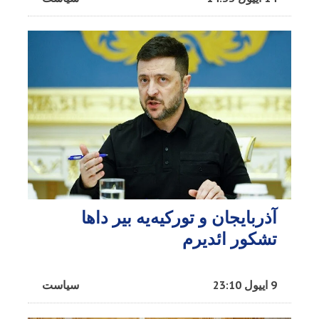
آذربایجان و تورکیه‌یه بیر داها
تشکور ائدیرم
9 اییول 23:10
سیاست