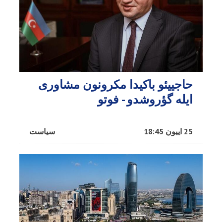
حاجییئو باکیدا مکرونون مشاوری
ایله گؤروشدو - فوتو
25 اییون 18:45
سیاست