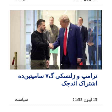
ترامپ و زلنسکی گ۷ سامیتین‌ده
اشتراک ائد‌جک
13 اییون 21:38
سیاست