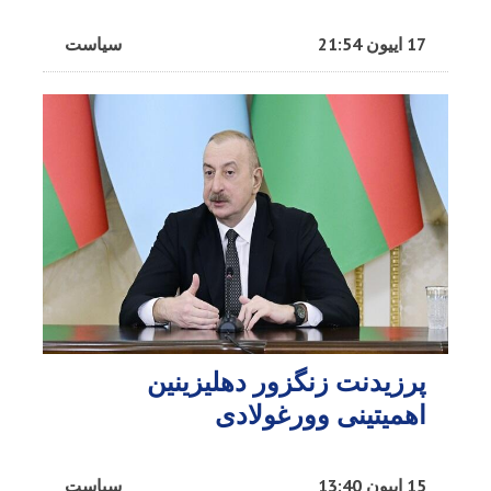
17 اییون 21:54
سیاست
پرزیدنت زنگزور دهلیزینین
اهمیتینی وورغولادی
15 اییون 13:40
سیاست