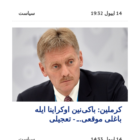
14 اییول 19:32
سیاست
کرملین: باکی‌نین اوکراینا ایله
باغلی موقعی... - تعجیلی
14 اییول 14:33
سیاست