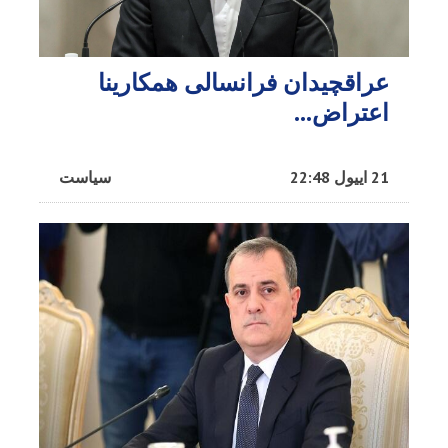
عراقچیدان فرانسالی همکارینا
اعتراض...
21 اییول 22:48
سیاست