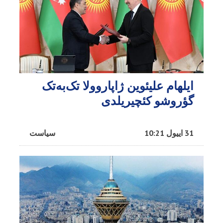
ایلهام علیئوین ژاپاروولا تک‌به‌تک
گؤروشو کئچیریلدی
31 اییول 10:21
سیاست