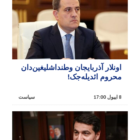
اونلار آذربایجان وطنداشلیغین‌دان
محروم ائدیله‌جک!
8 اییول 17:00
سیاست