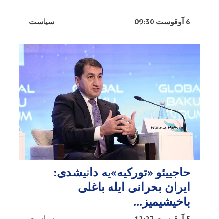
6 آوقوست 09:30
سیاست
حاجییئو «تورکیه»یه دانیشدی:
ایران بحرانی ایله باغلی
باخیشیمیز...
5 آوقوست 12:27
سیاست