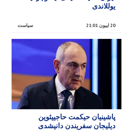
یوللاندی
20 اییون 21:01
سیاست
پاشینیان حیکمت حاجییئوین
دیلیجان سفریندن دانیشدی