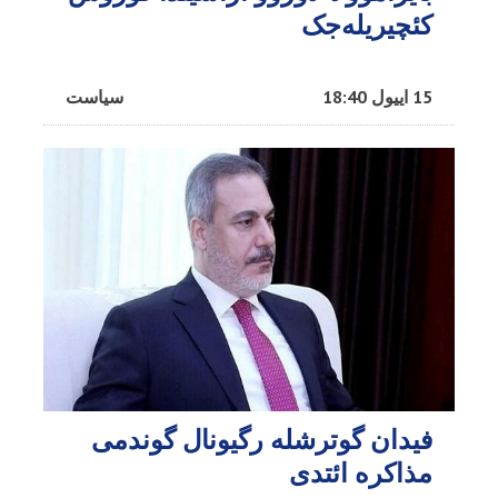
کئچیریله‌جک
15 اییول 18:40
سیاست
فیدان گوترشله رگیونال گوندمی
مذاکره ائتدی