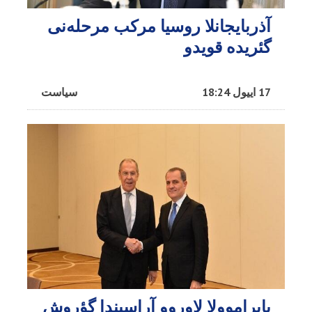
آذربایجانلا روسیا مرکب مرحله‌نی
گئریده قویدو
17 اییول 18:24
سیاست
بایراموولا لاوروو آراسیندا گؤروش