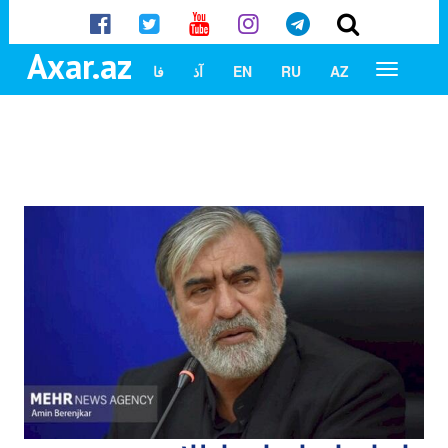
Axar.az
AZ
RU
EN
آذ
فا