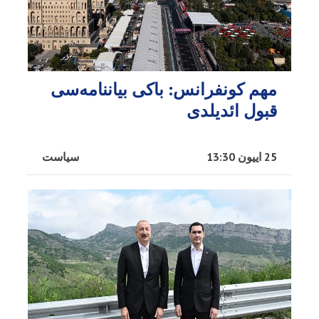
مهم کونفرانس: باکی بیاننامه‌سی
قبول ائدیلدی
25 اییون 13:30
سیاست