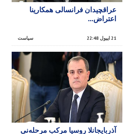
عراقچیدان فرانسالی همکارینا
اعتراض...
21 اییول 22:48
سیاست
آذربایجانلا روسیا مرکب مرحله‌نی