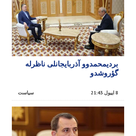
بردیمحمدوو آذربایجانلی ناظرله
گؤروشدو
8 اییول 21:43
سیاست