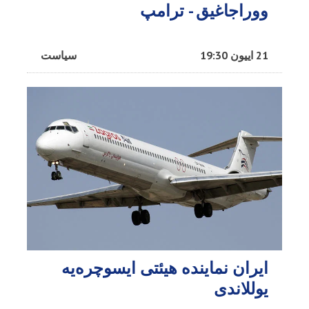
ووراجاغیق - ترامپ
21 اییون 19:30
سیاست
ایران نماینده هیئتی ایسوچره‌یه
یوللاندی