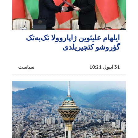
ایلهام علیئوین ژاپاروولا تک‌به‌تک
گؤروشو کئچیریلدی
31 اییول 10:21
سیاست