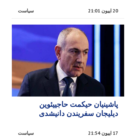
20 اییون 21:01
سیاست
پاشینیان حیکمت حاجییئوین
دیلیجان سفریندن دانیشدی
17 اییون 21:54
سیاست