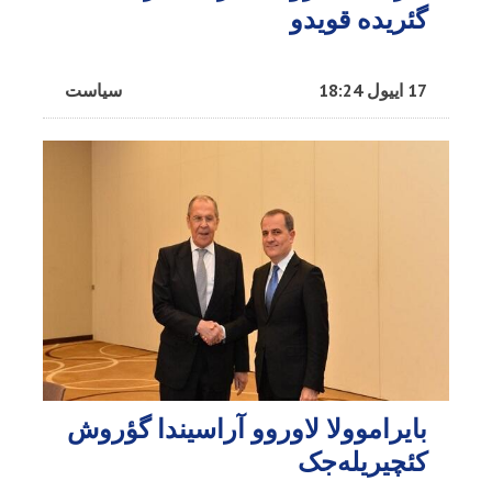
گئریده قویدو
17 اییول 18:24
سیاست
بایراموولا لاوروو آراسیندا گؤروش
کئچیریله‌جک