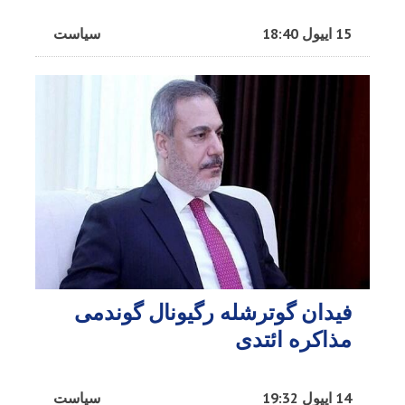
15 اییول 18:40
سیاست
فیدان گوترشله رگیونال گوندمی
مذاکره ائتدی
14 اییول 19:32
سیاست