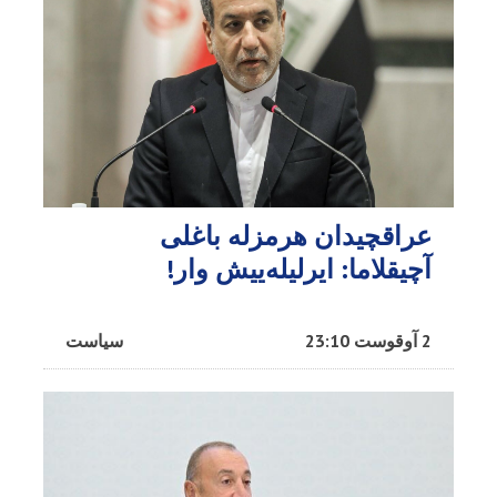
عراقچیدان هرمزله باغلی
آچیقلاما: ایرلیله‌ییش وار!
2 آوقوست 23:10
سیاست