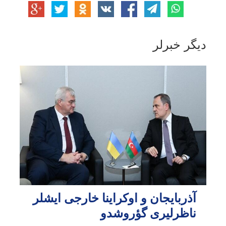
دیگر خبرلر
آذربایجان و اوکراینا خارجی ایشلر
ناظرلیری گؤروشدو