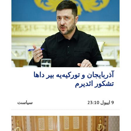
آذربایجان و تورکیه‌یه بیر داها
تشکور ائدیرم
9 اییول 23:10
سیاست