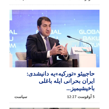
حاجییئو «تورکیه»یه دانیشدی:
ایران بحرانی ایله باغلی
باخیشیمیز...
5 آوقوست 12:27
سیاست