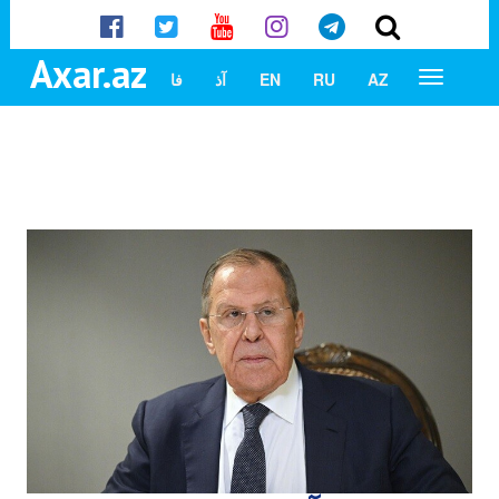
Axar.az
AZ
RU
EN
آذ
فا