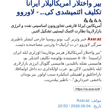
بیر واختلار آمریکالیلار ایرانا
تکلیف ائتمیشدی کی... - لاوروو
آمریکانین ایرانا قارشی تجاوزونون اساسینی نفت و انرژی
بازارلارینا نظارت ائتمک ایستیی تشکیل ائدیر.
Axar.az
خبر وئریر کی، بونو روسیا خارجی ایشلر ناظیری
سرگی لاوروو «ر.ت آرابیک»ا وئردیی مصاحبه‌ده دئییب.
"بیر واختلار آمریکالیلار هرمز بوغازیندا اؤزلری ایله ایران
آراسیندا ۵۰/۵۰ نسبتینده بؤلونمه تکلیف ائتدیلر. بو،
هامیسی نفتله باغلیدیر، هامیسی گلوبال انرژی بازارلاری
ایله باغلیدیر، لاکن بو، عرب اؤلکه‌لری ده داخل اولماقلا،
ناراحاتلیق و اهمیتلی ایتکیلره سبب اولور. بیز بوندان
یاخشی خبرداریق"، - ناظیر بیلدیریب.
#https://ca.axar.az/
مولف: Axar.az
تاریخ : 2026.06.04 / 20:53