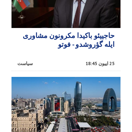
حاجییئو باکیدا مکرونون مشاوری
ایله گؤروشدو - فوتو
25 اییون 18:45
سیاست