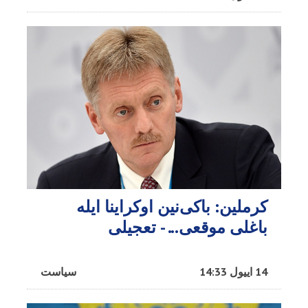
کرملین: باکی‌نین اوکراینا ایله
باغلی موقعی... - تعجیلی
14 اییول 14:33
سیاست