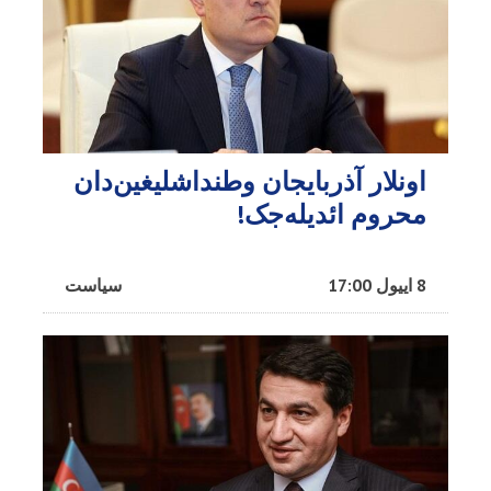
اونلار آذربایجان وطنداشلیغین‌دان
محروم ائدیله‌جک!
8 اییول 17:00
سیاست