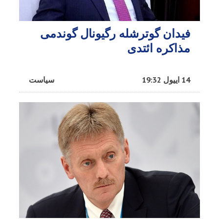
فیدان گوترشله رگیونال گوندمی
مذاکره ائتدی
14 اییول 19:32
سیاست