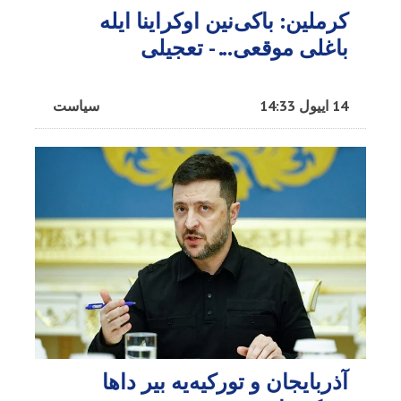
کرملین: باکی‌نین اوکراینا ایله
باغلی موقعی... - تعجیلی
14 اییول 14:33
سیاست
آذربایجان و تورکیه‌یه بیر داها