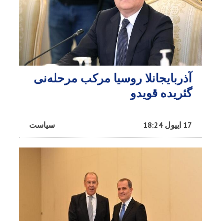
آذربایجانلا روسیا مرکب مرحله‌نی
گئریده قویدو
17 اییول 18:24
سیاست