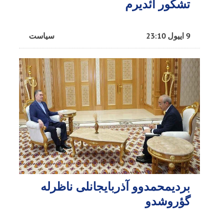
تشکور ائدیرم
9 اییول 23:10
سیاست
بردیمحمدوو آذربایجانلی ناظرله
گؤروشدو