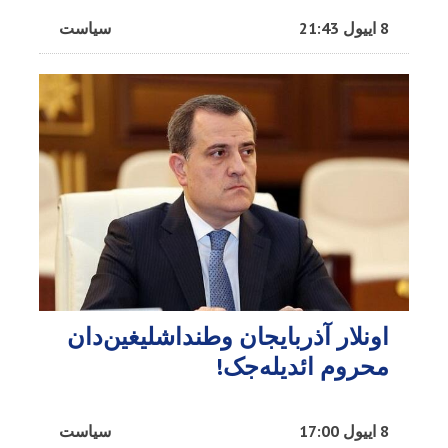
8 اییول 21:43
سیاست
اونلار آذربایجان وطنداشلیغین‌دان
محروم ائدیله‌جک!
8 اییول 17:00
سیاست