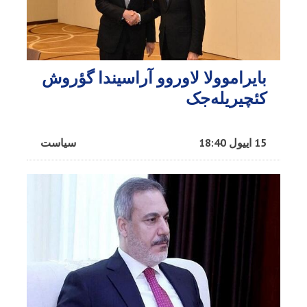
بایراموولا لاوروو آراسیندا گؤروش
کئچیریله‌جک
15 اییول 18:40
سیاست