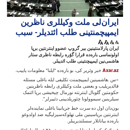
ایران‌لی ملت وکیللری ناظرین
ایمپیچمنتینی طلب ائتدیلر- سبب
ایران پارلامنتینین بیر گروپ عضوو اینترنتین برپا
اولونماسی باره‌ده قرارا گؤره رابطه ناظری ستار
هاشمی‌نین ایمپیچنتینی طلب ائدیبلر.
Axar.az
خبر وئریر کی، بو باره‌ده "ایلنا" معلومات یاییب.
«س .هاشمینین ایمپیچمنت تکلیفی ایله باغلی مسئله
قالدیریلیب و بعضی ملت وکیللری رابطه ناظرینین
حکومتین گلوبال اینترنته نورمال چیخیشی برپا ائتمک
سیلرینین سیموولونا چئوریلدیینی دئییرلر".
بون‌دان اول ده سرت خط جریانینا باغلی نماینده‌لر
اینترنتین برپاسینین ملی تهلوکه‌سیزلیگیه ضد اولدوغو
باره‌ده بیاناتلار سسلندیریبلر.
قید ائدک ک، ایران‌دا اینترنته چیخیش ۲۸ فورال‌دا باغلانیب