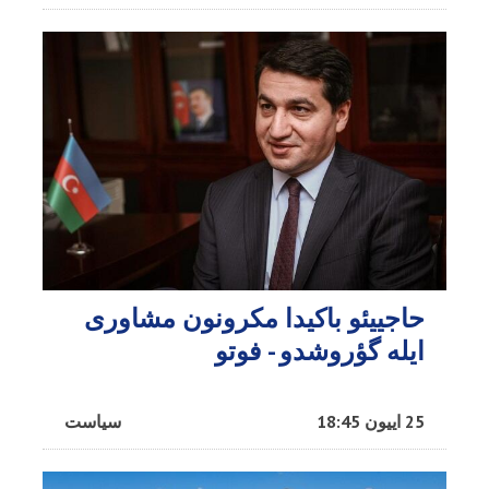
حاجییئو باکیدا مکرونون مشاوری
ایله گؤروشدو - فوتو
25 اییون 18:45
سیاست