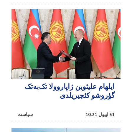
ایلهام علیئوین ژاپاروولا تک‌به‌تک
گؤروشو کئچیریلدی
31 اییول 10:21
سیاست