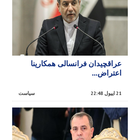
عراقچیدان فرانسالی همکارینا
اعتراض...
21 اییول 22:48
سیاست