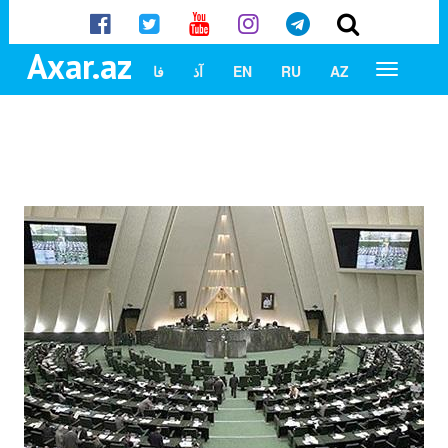
Axar.az
AZ
RU
EN
آذ
فا