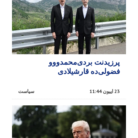
پرزیدنت بردی‌محمدووو
فضولی‌ده قارشیلادی
23 اییون 11:44
سیاست