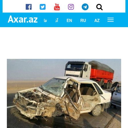
Axar.az
AZ
RU
EN
آذ
فا