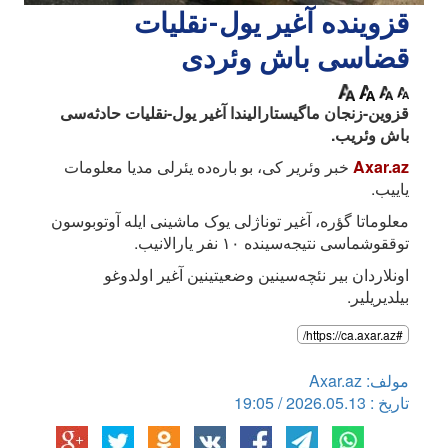
قزوینده آغیر یول-نقلیات
قضاسی باش وئردی
قزوین-زنجان ماگیستارالیندا آغیر یول-نقلیات حادثه‌سی
باش وئریب.
Axar.az
خبر وئریر کی، بو باره‌ده یئرلی مدیا معلومات
یاییب.
معلوماتا گؤره، آغیر توناژلی یوک ماشینی ایله آوتوبوسون
توققوشماسی نتیجه‌سینده ۱۰ نفر یارالانیب.
اونلاردان بیر نئچه‌سینین وضعیتینین آغیر اولدوغو
بیلدیریلیر.
#https://ca.axar.az/
مولف: Axar.az
تاریخ : 2026.05.13 / 19:05