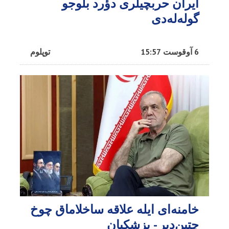
ایران حربچیلری دؤرد بلوجو
گوله‌له‌دی
6 آوقوست 15:57
توپلوم
خامنه‌ای ایله علاقه ساخلاماق چوخ
چتین‌دیر - پزشکیان