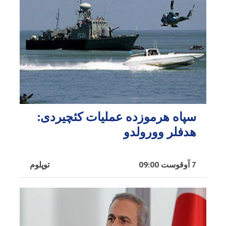
سپاه هرموزده عملیات کئچیردی:
هدفلر وورولدو
7 آوقوست 09:00
توپلوم