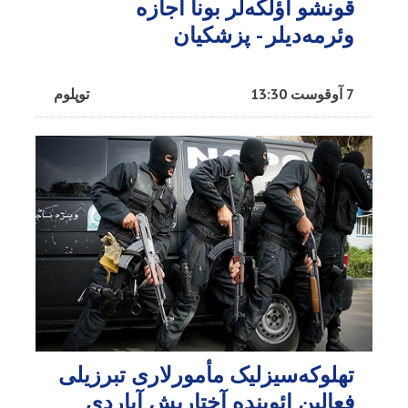
قونشو اؤلکه‌لر بونا اجازه
وئرمه‌دیلر - پزشکیان
7 آوقوست 13:30
توپلوم
تهلوکه‌سیزلیک مأمورلاری تبرزیلی
فعالین ائوینده آختاریش آپاردی