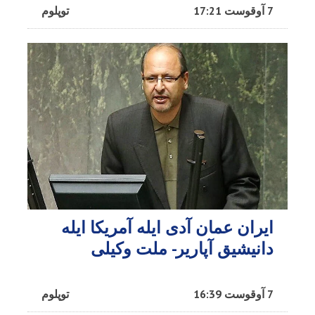
7 آوقوست 17:21
توپلوم
ایران عمان آدی ایله آمریکا ایله
دانیشیق آپاریر- ملت وکیلی
7 آوقوست 16:39
توپلوم