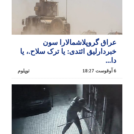
عراق گروپلاشمالارا سون
خبردارلیق ائتدی: یا ترک سلاح.، یا
دا…
6 آوقوست 18:27
توپلوم