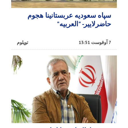
سپاه سعودیه عربستانینا هجوم
حاضرلاییر- "العربیه"
7 آوقوست 13:51
توپلوم