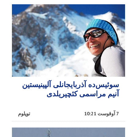
سوئیس‌ده آذربایجانلی آلپینیستین
آنیم مراسمی کئچیریلدی
7 آوقوست 10:21
توپلوم