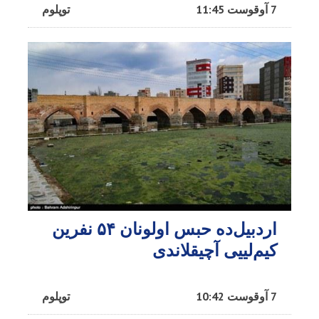
7 آوقوست 11:45
توپلوم
اردبیل‌ده حبس اولونان ۵۴ نفرین
کیم‌لییی آچیقلاندی
7 آوقوست 10:42
توپلوم