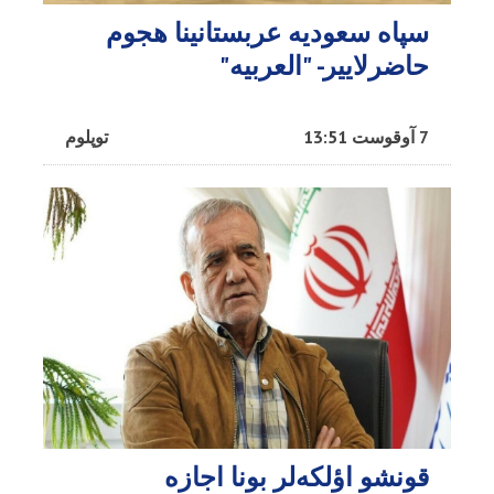
سپاه سعودیه عربستانینا هجوم
حاضرلاییر- "العربیه"
7 آوقوست 13:51
توپلوم
قونشو اؤلکه‌لر بونا اجازه