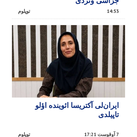
جزاسی وئردی
14:53
توپلوم
ایران‌لی آکتریسا ائوینده اؤلو
تاپیلدی
7 آوقوست 17:21
توپلوم