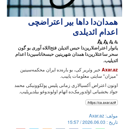
همدان‌دا داها بیر اعتراضچی
اعدام ائدیلدی
یانوار اعتراضلارین‌دا حبس ائدیلن فتح‌اللاه آوری بو گون
سحر ساعتلارین‌دا همدان شهرینین حبسخاناسین‌دا اعدام
ائدیلیب.
Axar.az
خبر وئریر کی، بو باره‌ده ایران محکمه‌سینین
"میزان" سایتی معلومات یاییب.
اونون اعتراض آکسیالاری زمانی پلیس پولکوونیکی محمد
جواد بخشیانی اؤلدورمک‌ده اتهام اولوندوغو بیلدیریلیب.
#https://ca.axar.az/
مولف: Axar.az
تاریخ : 2026.06.03 / 15:57