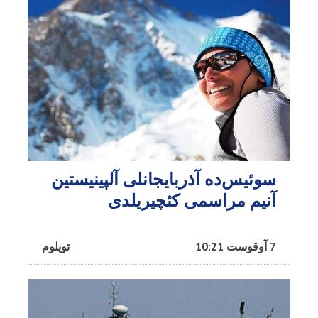
سوئیس‌ده آذربایجانلی آلپینیستین
آنیم مراسمی کئچیریلدی
7 آوقوست 10:21
توپلوم