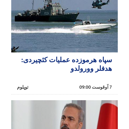
سپاه هرموزده عملیات کئچیردی:
هدفلر وورولدو
7 آوقوست 09:00
توپلوم