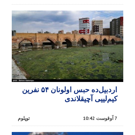
اردبیل‌ده حبس اولونان ۵۴ نفرین
کیم‌لییی آچیقلاندی
7 آوقوست 10:42
توپلوم