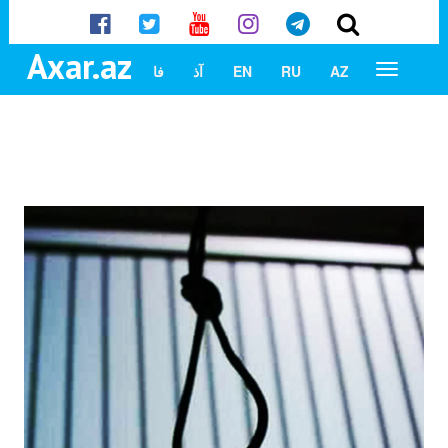
Axar.az
AZ
RU
EN
آذ
فا