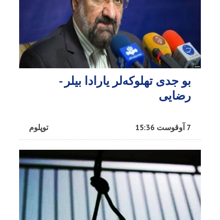
بو جدی تهلوکه‌لر یارادا بیلر -
رضایی
7 آوقوست 15:36
توپلوم