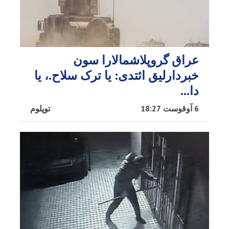
عراق گروپلاشمالارا سون
خبردارلیق ائتدی: یا ترک سلاح.، یا
دا…
6 آوقوست 18:27
توپلوم