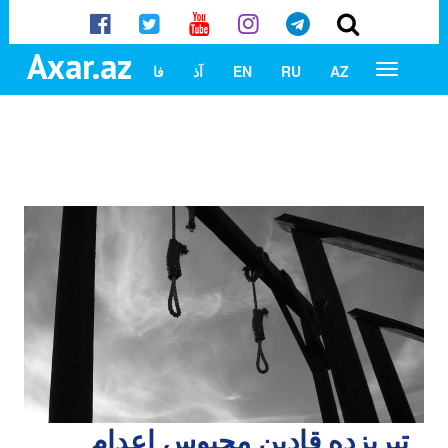
Axar.az
AZ
RU
EN
آذ
فا
تبریزده قادین محبوس اعدام