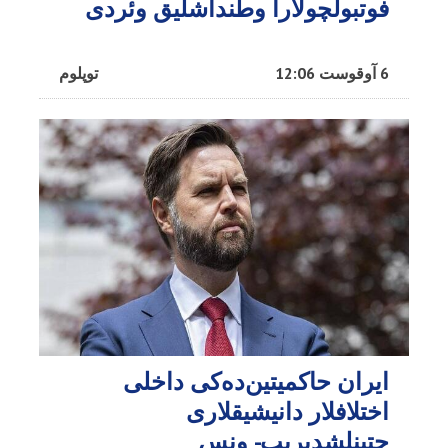
فوتبولچولارا وطنداشلیق وئردی
6 آوقوست 12:06
توپلوم
ایران حاکمیتین‌ده‌کی داخلی
اختلافلار دانیشیقلاری
چتینلشدیریب- ونس