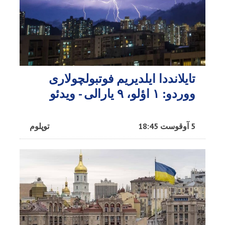
تایلانددا ایلدیریم فوتبولچولاری
ووردو: ۱ اؤلو، ۹ یارالی - ویدئو
5 آوقوست 18:45
توپلوم