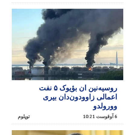
روسیه‌نین ان بؤیوک ۵ نفت
اعمالی زاوودون‌دان بیری
وورولدو
6 آوقوست 10:21
توپلوم