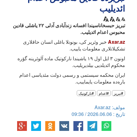
ائدیلیب
تبریز حبسخاناسیندا افسانه زندآبادی آدلی ۲۲ یاشلی قادین
محبوس اعدام ائدیلیب.
Axar.az
خبر وئریر کی، بونونلا باغلی انسان حاقلاری
تشکیلاتلاری معلومات یاییب.
اونون ۳ ایل اول ۱۹ یاشیندا نارکوتیک ماده آلوئرینه گؤره
محکوم ائدیلدیی بیلدیریلیب.
ایران محکمه سیستمی و رسمی دولت مئدیاسی اعدام
باره‌ده معلومات یایماییب.
#تبریز
#اعدام
#نارکوتیک
مولف: Axar.az
تاریخ : 2026.06.06 / 09:36